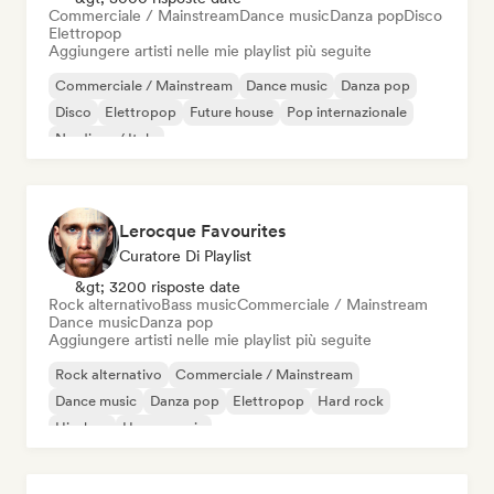
Commerciale / Mainstream
Dance music
Danza pop
Disco
Elettropop
Aggiungere artisti nelle mie playlist più seguite
Commerciale / Mainstream
Dance music
Danza pop
Disco
Elettropop
Future house
Pop internazionale
Nu-disco / Italo
Lerocque Favourites
Curatore Di Playlist
&gt; 3200 risposte date
Rock alternativo
Bass music
Commerciale / Mainstream
Dance music
Danza pop
Aggiungere artisti nelle mie playlist più seguite
Rock alternativo
Commerciale / Mainstream
Dance music
Danza pop
Elettropop
Hard rock
Hip-hop
House music