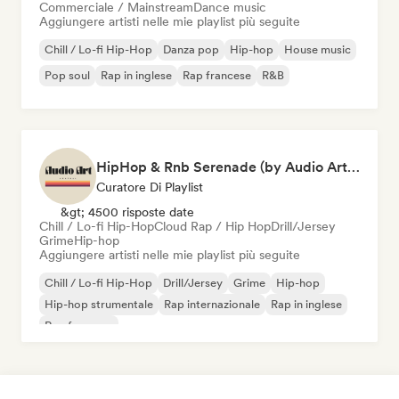
Commerciale / Mainstream
Dance music
Aggiungere artisti nelle mie playlist più seguite
Chill / Lo-fi Hip-Hop
Danza pop
Hip-hop
House music
Pop soul
Rap in inglese
Rap francese
R&B
HipHop & Rnb Serenade (by Audio Art Central)
Curatore Di Playlist
&gt; 4500 risposte date
Chill / Lo-fi Hip-Hop
Cloud Rap / Hip Hop
Drill/Jersey
Grime
Hip-hop
Aggiungere artisti nelle mie playlist più seguite
Chill / Lo-fi Hip-Hop
Drill/Jersey
Grime
Hip-hop
Hip-hop strumentale
Rap internazionale
Rap in inglese
Rap francese