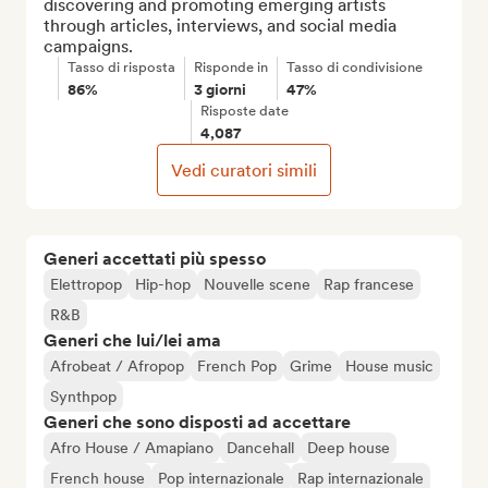
discovering and promoting emerging artists 
through articles, interviews, and social media 
campaigns.
Tasso di risposta
Risponde in
Tasso di condivisione
86%
3 giorni
47%
Risposte date
4,087
Vedi curatori simili
Generi accettati più spesso
Elettropop
Hip-hop
Nouvelle scene
Rap francese
R&B
Generi che lui/lei ama
Afrobeat / Afropop
French Pop
Grime
House music
Synthpop
Generi che sono disposti ad accettare
Afro House / Amapiano
Dancehall
Deep house
French house
Pop internazionale
Rap internazionale