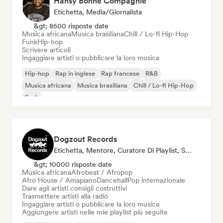
Hansy Bonne Compagnie
Etichetta, Media/Giornalista
&gt; 8500 risposte date
Musica africana
Musica brasiliana
Chill / Lo-fi Hip-Hop
Funk
Hip-hop
Scrivere articoli
Ingaggiare artisti o pubblicare la loro musica
Hip-hop
Rap in inglese
Rap francese
R&B
Musica africana
Musica brasiliana
Chill / Lo-fi Hip-Hop
Funk
Dogzout Records
Etichetta, Mentore, Curatore Di Playlist, Stazione Radio
&gt; 10000 risposte date
Musica africana
Afrobeat / Afropop
Afro House / Amapiano
Dancehall
Pop internazionale
Dare agli artisti consigli costruttivi
Trasmettere artisti alla radio
Ingaggiare artisti o pubblicare la loro musica
Aggiungere artisti nelle mie playlist più seguite