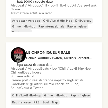
&gt; 9000 risposte date
Afrobeat / Afropop
Chill / Lo-fi Hip-Hop
Drill/Jersey
Funk
Grime
Trasmettere artisti alla radio
Afrobeat / Afropop
Chill / Lo-fi Hip-Hop
Drill/Jersey
Grime
Hip-hop
Rap internazionale
Rap in inglese
Rap francese
LE CHRONIQUEUR SALE
Canale Youtube/Twitch, Media/Giornalista, Social Media Influencer
&gt; 6600 risposte date
Afrobeat / Afropop
Beats / Lo-fi
Chill / Lo-fi Hip-Hop
Chill out
Deep house
Scrivere articoli
Creare post o reel di grande impatto sugli artisti
Condividere gli artisti sul mio canale YouTube,
SoundCloud o Twitch
Chill / Lo-fi Hip-Hop
Grime
Hip-hop
Rap in inglese
Rap francese
R&B
Soul
Trap