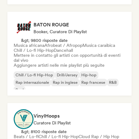
BATON ROUGE
Booker, Curatore Di Playlist
&gt; 9800 risposte date
Musica africana
Afrobeat / Afropop
Musica caraibica
Chill / Lo-fi Hip-Hop
Dancehall
Mettere in contatto gli artisti con opportunità di eventi
dal vivo
Aggiungere artisti nelle mie playlist più seguite
Chill / Lo-fi Hip-Hop
Drill/Jersey
Hip-hop
Rap internazionale
Rap in inglese
Rap francese
R&B
Soul
VinylHoops
Curatore Di Playlist
&gt; 8100 risposte date
Beats / Lo-fi
Chill / Lo-fi Hip-Hop
Cloud Rap / Hip Hop