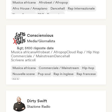
Musica africana
Afrobeat / Afropop
Afro House / Amapiano
Dancehall
Rap internazionale
Nouvelle scene
R&B
Reggaeton
Conscienxious
Media/Giornalista
&gt; 5100 risposte date
Musica africana
Afrobeat / Afropop
Cloud Rap / Hip Hop
Commerciale / Mainstream
Dancehall
Scrivere articoli
Musica africana
Commerciale / Mainstream
Hip-hop
Nouvelle scene
Pop soul
Rap in inglese
Rap francese
R&B
Dirty Swift
Stazione Radio