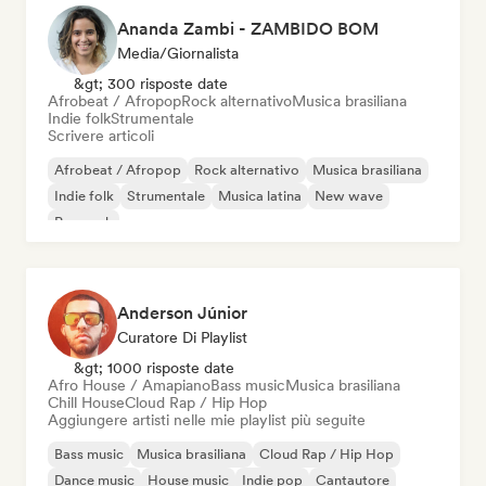
Ananda Zambi - ZAMBIDO BOM
Media/Giornalista
&gt; 300 risposte date
Afrobeat / Afropop
Rock alternativo
Musica brasiliana
Indie folk
Strumentale
Scrivere articoli
Afrobeat / Afropop
Rock alternativo
Musica brasiliana
Indie folk
Strumentale
Musica latina
New wave
Pop rock
Anderson Júnior
Curatore Di Playlist
&gt; 1000 risposte date
Afro House / Amapiano
Bass music
Musica brasiliana
Chill House
Cloud Rap / Hip Hop
Aggiungere artisti nelle mie playlist più seguite
Bass music
Musica brasiliana
Cloud Rap / Hip Hop
Dance music
House music
Indie pop
Cantautore