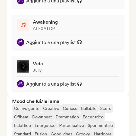
Aggiunto a una playlist
Awakening
ALEXATOR
Aggiunto a una playlist
Vida
Jully
Aggiunto a una playlist
Mood che lui/lei ama
Coinvolgente
Creativo
Curioso
Ballabile
Scuro
Offbeat
Downbeat
Drammatico
Eccentrico
Eclettico
Energetico
Partecipativo
Sperimentale
Standard
Fusion
Good vibes
Groovy
Hardcore