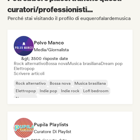
curatori/professionisti...
Perché stai visitando il profilo di euquerofalardemusica
Polvo Manco
Media/Giornalista
&gt; 3500 risposte date
Rock alternativo
Bossa nova
Musica brasiliana
Dream pop
Elettropop
Scrivere articoli
Rock alternativo
Bossa nova
Musica brasiliana
Elettropop
Indie pop
Indie rock
Lofi bedroom
New wave
Pupila Playlists
Curatore Di Playlist