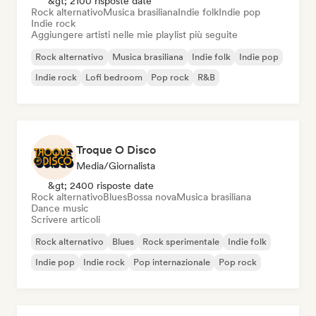
&gt; 2100 risposte date
Rock alternativo
Musica brasiliana
Indie folk
Indie pop
Indie rock
Aggiungere artisti nelle mie playlist più seguite
Rock alternativo
Musica brasiliana
Indie folk
Indie pop
Indie rock
Lofi bedroom
Pop rock
R&B
Troque O Disco
Media/Giornalista
&gt; 2400 risposte date
Rock alternativo
Blues
Bossa nova
Musica brasiliana
Dance music
Scrivere articoli
Rock alternativo
Blues
Rock sperimentale
Indie folk
Indie pop
Indie rock
Pop internazionale
Pop rock