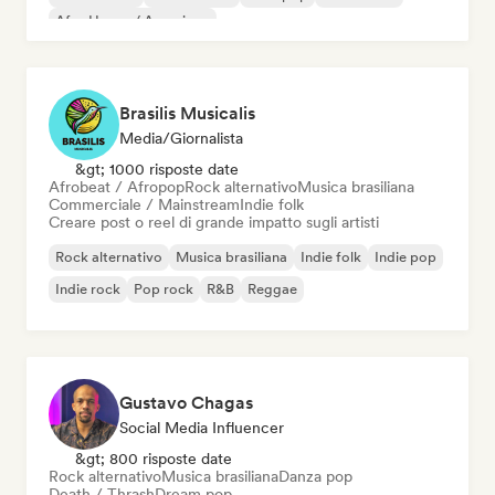
Afro House / Amapiano
Brasilis Musicalis
Media/Giornalista
&gt; 1000 risposte date
Afrobeat / Afropop
Rock alternativo
Musica brasiliana
Commerciale / Mainstream
Indie folk
Creare post o reel di grande impatto sugli artisti
Rock alternativo
Musica brasiliana
Indie folk
Indie pop
Indie rock
Pop rock
R&B
Reggae
Gustavo Chagas
Social Media Influencer
&gt; 800 risposte date
Rock alternativo
Musica brasiliana
Danza pop
Death / Thrash
Dream pop