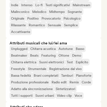
Indie
Intenso
Lo-fi
Testi significativi
Mainstream
Malinconico
Melodico
Midtempo
Sognante
Originale
Positivo
Provocatorio
Psicologico
Rilassante
Romantico
Sensuale
Semplice
Accattivante
Attributi musicali che lui/lei ama
Unplugged
Chitarra acustica
Autotune
Basso
Beatmaker
Beats
Featuring
Ottone
Demo
Chitarra elettrica
Suoni elettronici
Test
Esplicito
Freestyle
Strumentale
Registrazione dal vivo
Bassa fedeltà
Brani completati
Tamburi
Pianoforte
Produzione professionale
Radio edit
Remix
Corde
Adatto alla sincronizzazione
Sintetizzatori
Tutti i supporti
Suoni urbani
Video clip
Voce
Attributi che adora