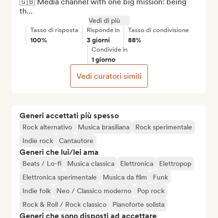
🇬🇧 Media channel with one big mission: being 
th...
Vedi di più
Tasso di risposta
Risponde in
Tasso di condivisione
100%
3 giorni
88%
Condivide in
1 giorno
Vedi curatori simili
Generi accettati più spesso
Rock alternativo
Musica brasiliana
Rock sperimentale
Indie rock
Cantautore
Generi che lui/lei ama
Beats / Lo-fi
Musica classica
Elettronica
Elettropop
Elettronica sperimentale
Musica da film
Funk
Indie folk
Neo / Classico moderno
Pop rock
Rock & Roll / Rock classico
Pianoforte solista
Generi che sono disposti ad accettare