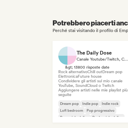
Potrebbero piacerti anch
Perché stai visitando il profilo di E
The Daily Dose
Canale Youtube/Twitch, Curatore Di Playlist
&gt; 13800 risposte date
Rock alternativo
Chill out
Dream pop
Elettronica
Future house
Condividere gli artisti sul mio canale
YouTube, SoundCloud o Twitch
Aggiungere artisti nelle mie playlist più
seguite
Dream pop
Indie pop
Indie rock
Lofi bedroom
Pop progressivo
Pop psichedelico
Rock psichedelico
Shoegaze