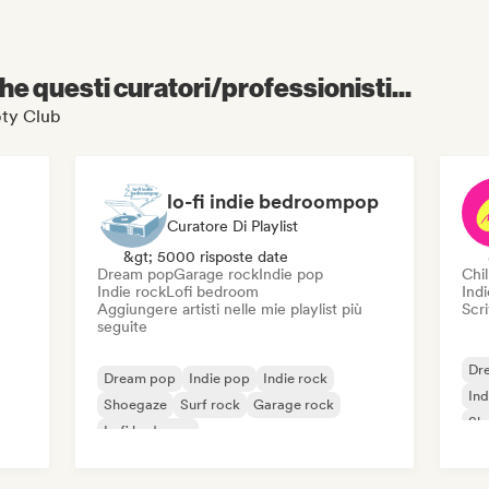
e questi curatori/professionisti...
mpty Club
lo-fi indie bedroompop
Curatore Di Playlist
&gt; 5000 risposte date
Dream pop
Garage rock
Indie pop
Chil
Indie rock
Lofi bedroom
Indi
Aggiungere artisti nelle mie playlist più
Scri
seguite
Dr
Dream pop
Indie pop
Indie rock
Ind
Shoegaze
Surf rock
Garage rock
Sh
Lofi bedroom