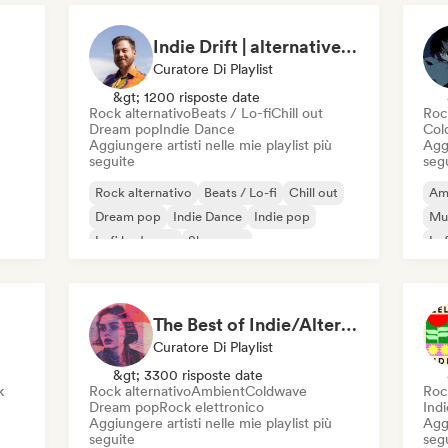
Indie Drift | alternative indie
Curatore Di Playlist
&gt; 1200 risposte date
Rock alternativo
Beats / Lo-fi
Chill out
Roc
Dream pop
Indie Dance
Col
Aggiungere artisti nelle mie playlist più
Aggi
seguite
seg
Rock alternativo
Beats / Lo-fi
Chill out
Am
Dream pop
Indie Dance
Indie pop
Mus
Lofi bedroom
Shoegaze
Lo
The Best of Indie/Alternative music
Curatore Di Playlist
&gt; 3300 risposte date
k
Rock alternativo
Ambient
Coldwave
Roc
Dream pop
Rock elettronico
Indi
Aggiungere artisti nelle mie playlist più
Aggi
seguite
seg