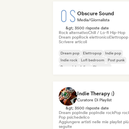
Obscure Sound
Media/Giornalista
&gt; 3500 risposte date
Rock alternativo
Chill / Lo-fi Hip-Hop
Dream pop
Rock elettronico
Elettropop
Scrivere articoli
Dream pop
Elettropop
Indie pop
Indie rock
Lofi bedroom
Post punk
Pop psichedelico
Shoegaze
Indie Therapy :)
Curatore Di Playlist
&gt; 3500 risposte date
Dream pop
Indie pop
Indie rock
Pop roc
Pop psichedelico
Aggiungere artisti nelle mie playlist più
seguite