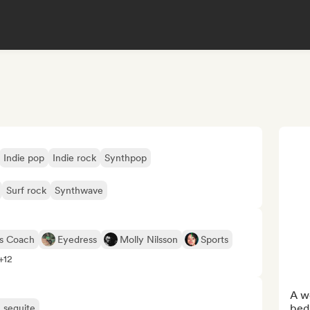
Indie pop
Indie rock
Synthpop
Surf rock
Synthwave
ts Coach
Eyedress
Molly Nilsson
Sports
 +12
A we
bed
ù seguite