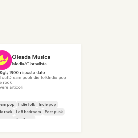
Oleada Musica
Media/Giornalista
&gt; 1900 risposte date
l out
Dream pop
Indie folk
Indie pop
e rock
vere articoli
eam pop
Indie folk
Indie pop
ie rock
Lofi bedroom
Post punk
oegaze
Synthpop