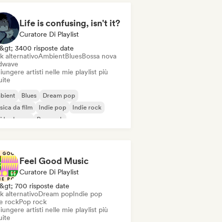
Life is confusing, isn't it?
Curatore Di Playlist
&gt; 3400 risposte date
k alternativo
Ambient
Blues
Bossa nova
dwave
ungere artisti nelle mie playlist più
uite
bient
Blues
Dream pop
ica da film
Indie pop
Indie rock
fi bedroom
Pop rock
Feel Good Music
Curatore Di Playlist
&gt; 700 risposte date
k alternativo
Dream pop
Indie pop
e rock
Pop rock
ungere artisti nelle mie playlist più
uite