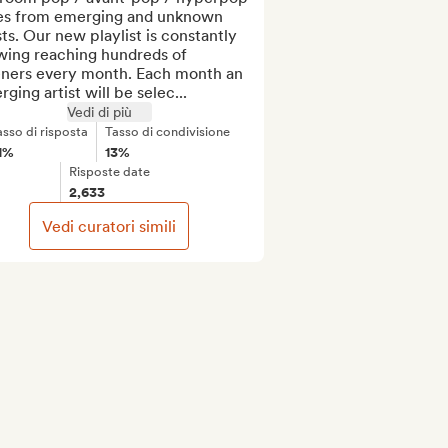
es from emerging and unknown 
sts. Our new playlist is constantly 
wing reaching hundreds of 
teners every month. Each month an 
ging artist will be selec...
Vedi di più
asso di risposta
Tasso di condivisione
1%
13%
Risposte date
2,633
Vedi curatori simili