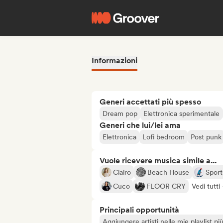
Informazioni
Generi accettati più spesso
Dream pop
Elettronica sperimentale
Generi che lui/lei ama
Elettronica
Lofi bedroom
Post punk
Vuole ricevere musica simile a...
Clairo
Beach House
Spor
Cuco
FLOOR CRY
Vedi tutti
Principali opportunità
Aggiungere artisti nelle mie playlist pi