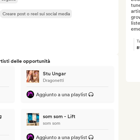
tun
arti
Creare post o reel sui social media
gro
lis
emer
T
8
isti delle opportunità
Stu Ungar
Dragonetti
Aggiunto a una playlist
g
som som - Lift
som som
Aggiunto a una playlist