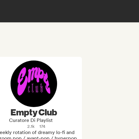
Empty Club
Curatore Di Playlist
2.1k
174
ekly rotation of dreamy lo-fi and 
room pop / avant-pop / hyperpop 