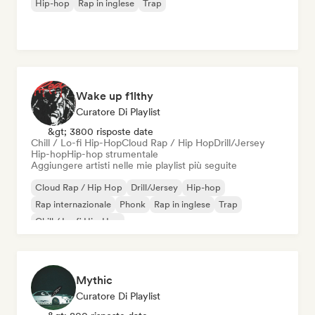
Hip-hop
Rap in inglese
Trap
Wake up f1lthy
Curatore Di Playlist
&gt; 3800 risposte date
Chill / Lo-fi Hip-Hop
Cloud Rap / Hip Hop
Drill/Jersey
Hip-hop
Hip-hop strumentale
Aggiungere artisti nelle mie playlist più seguite
Cloud Rap / Hip Hop
Drill/Jersey
Hip-hop
Rap internazionale
Phonk
Rap in inglese
Trap
Chill / Lo-fi Hip-Hop
Mythic
Curatore Di Playlist