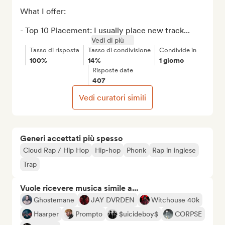
What I offer:

- Top 10 Placement: I usually place new track...
Vedi di più
Tasso di risposta
Tasso di condivisione
Condivide in
100%
14%
1 giorno
Risposte date
407
Vedi curatori simili
Generi accettati più spesso
Cloud Rap / Hip Hop
Hip-hop
Phonk
Rap in inglese
Trap
Vuole ricevere musica simile a...
Ghostemane
JAY DVRDEN
Witchouse 40k
Haarper
Prompto
$uicideboy$
CORPSE