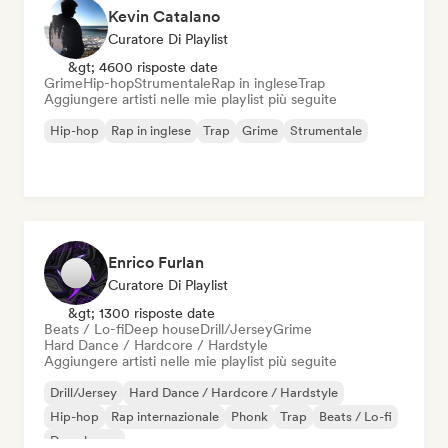
Kevin Catalano
Curatore Di Playlist
&gt; 4600 risposte date
Grime
Hip-hop
Strumentale
Rap in inglese
Trap
Aggiungere artisti nelle mie playlist più seguite
Hip-hop
Rap in inglese
Trap
Grime
Strumentale
Enrico Furlan
Curatore Di Playlist
&gt; 1300 risposte date
Beats / Lo-fi
Deep house
Drill/Jersey
Grime
Hard Dance / Hardcore / Hardstyle
Aggiungere artisti nelle mie playlist più seguite
Drill/Jersey
Hard Dance / Hardcore / Hardstyle
Hip-hop
Rap internazionale
Phonk
Trap
Beats / Lo-fi
Deep house