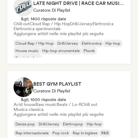
LATE NIGHT DRIVE | RACE CAR MUSIC (by THEFUEL)
Curatore Di Playlist
&gt; 1400 risposte date
Chill out
Cloud Rap / Hip Hop
Drill/Jersey
Elettronica
Elettronica sperimentale
Aggiungere artisti nelle mie playlist più seguite
Cloud Rap / Hip Hop
Drill/Jersey
Elettronica
Hip-hop
House music
Hip-hop strumentale
Phonk
Rap in inglese
BEST GYM PLAYLIST
Curatore Di Playlist
&gt; 1500 risposte date
Acid house
Bass music
Beats / Lo-fi
Chill out
Musica classica
Aggiungere artisti nelle mie playlist più seguite
Danza pop
Drill/Jersey
Elettropop
Hip-hop
Rap internazionale
Pop rock
Rap in inglese
R&B