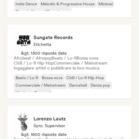
Indie Dance
Melodic & Progressive House
Minimal
Organic House / Downtempo
Sungate Records
Etichetta
&gt; 1300 risposte date
Afrobeat / Afropop
Beats / Lo-fi
Bossa nova
Chill / Lo-fi Hip-Hop
Commerciale / Mainstream
Ingaggiare artisti o pubblicare la loro musica
Beats / Lo-fi
Bossa nova
Chill / Lo-fi Hip-Hop
Commerciale / Mainstream
Dancehall
Danza pop
Hip-hop
Pop soul
Lorenzo Lautz
Sync Supervisor
&gt; 1600 risposte date