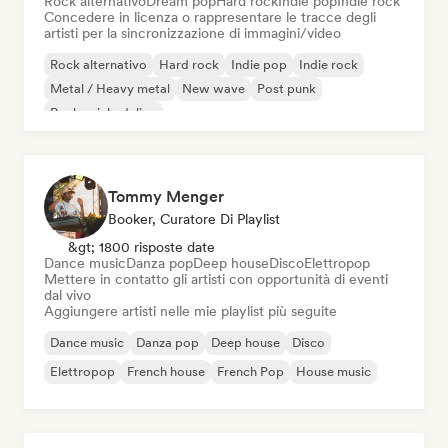
Rock alternativo
Dream pop
Hard rock
Indie pop
Indie rock
Concedere in licenza o rappresentare le tracce degli
artisti per la sincronizzazione di immagini/video
Rock alternativo
Hard rock
Indie pop
Indie rock
Metal / Heavy metal
New wave
Post punk
Rock psichedelico
Tommy Menger
Booker, Curatore Di Playlist
&gt; 1800 risposte date
Dance music
Danza pop
Deep house
Disco
Elettropop
Mettere in contatto gli artisti con opportunità di eventi
dal vivo
Aggiungere artisti nelle mie playlist più seguite
Dance music
Danza pop
Deep house
Disco
Elettropop
French house
French Pop
House music