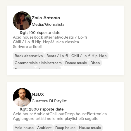
Zoila Antonio
Media/Giornalista
&gt; 100 risposte date
Acid house
Rock alternativo
Beats / Lo-fi
Chill / Lo-fi Hip-Hop
Musica classica
Scrivere articoli
Rock alternativo
Beats / Lo-fi
Chill / Lo-fi Hip-Hop
Commerciale / Mainstream
Dance music
Disco
Dream pop
House music
N3UX
Curatore Di Playlist
&gt; 2800 risposte date
Acid house
Ambient
Chill out
Deep house
Elettronica
Aggiungere artisti nelle mie playlist più seguite
Acid house
Ambient
Deep house
House music