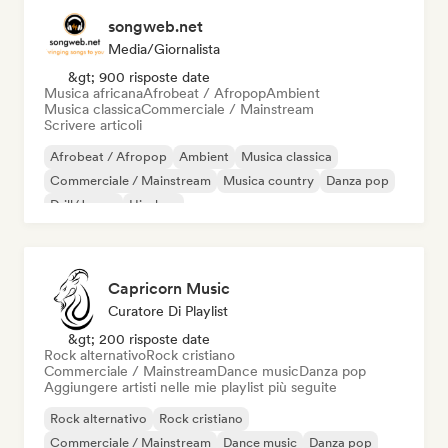
songweb.net
Media/Giornalista
&gt; 900 risposte date
Musica africana
Afrobeat / Afropop
Ambient
Musica classica
Commerciale / Mainstream
Scrivere articoli
Afrobeat / Afropop
Ambient
Musica classica
Commerciale / Mainstream
Musica country
Danza pop
Drill/Jersey
Hip-hop
Capricorn Music
Curatore Di Playlist
&gt; 200 risposte date
Rock alternativo
Rock cristiano
Commerciale / Mainstream
Dance music
Danza pop
Aggiungere artisti nelle mie playlist più seguite
Rock alternativo
Rock cristiano
Commerciale / Mainstream
Dance music
Danza pop