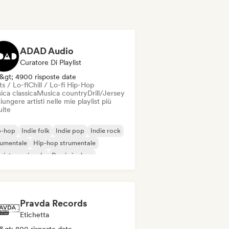
ADAD Audio
Curatore Di Playlist
&gt; 4900 risposte date
s / Lo-fi
Chill / Lo-fi Hip-Hop
ica classica
Musica country
Drill/Jersey
ungere artisti nelle mie playlist più
uite
p-hop
Indie folk
Indie pop
Indie rock
rumentale
Hip-hop strumentale
 internazionale
Rap in inglese
Pravda Records
Etichetta