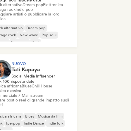
&gt; 800 risposte date
k alternativo
Dream pop
Elettronica
age rock
Indie pop
ggiare artisti o pubblicare la loro
ica
k alternativo
Dream pop
rage rock
New wave
Pop soul
ggae
Shoegaze
Soul
NUOVO
Tati Kapaya
Social Media Influencer
< 100 risposte date
ica africana
Blues
Chill House
ica classica
merciale / Mainstream
re post o reel di grande impatto sugli
ti
ica africana
Blues
Musica da film
nk
Iperpop
Indie Dance
Indie folk
ie pop