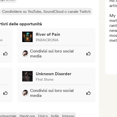
Hi!
arti
Condividere su YouTube, SoundCloud o canale Twitch
My 
meta
isti delle opportunità
rant
new
River of Pain
mos
on
PARACRONA
meta
Condivisi sui loro social
media
Unknown Disorder
First Stone
Condivisi sui loro social
media
erimentale
Hardcore
Unico
Indie
Intenso