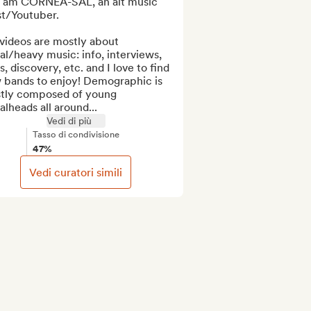
 I am CORNEA-SAL, an alt music 
st/Youtuber. 

videos are mostly about 
l/heavy music: info, interviews, 
s, discovery, etc. and I love to find 
 bands to enjoy! Demographic is 
tly composed of young 
lheads all around...
Vedi di più
Tasso di condivisione
47%
Vedi curatori simili