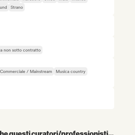
ound
Strano
ta non sotto contratto
Commerciale / Mainstream
Musica country
e questi curatori/professionisti...