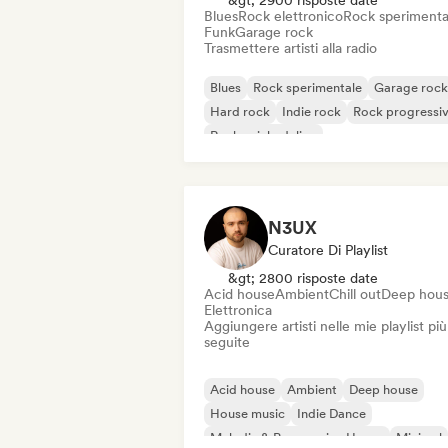
&gt; 2900 risposte date
Blues
Rock elettronico
Rock sperimenta
Funk
Garage rock
Trasmettere artisti alla radio
Blues
Rock sperimentale
Garage rock
Hard rock
Indie rock
Rock progressi
Rock psichedelico
Rock & Roll / Rock classico
N3UX
Curatore Di Playlist
&gt; 2800 risposte date
Acid house
Ambient
Chill out
Deep hou
Elettronica
Aggiungere artisti nelle mie playlist più
seguite
Acid house
Ambient
Deep house
House music
Indie Dance
Melodic & Progressive House
Minimal