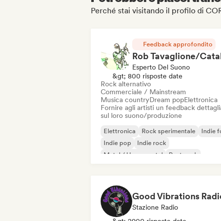
Perché stai visitando il profilo di 
Feedback approfondito
Esperto Del Suono
&gt; 800 risposte date
Rock alternativo
Commerciale / Mainstream
Musica country
Dream pop
Elettronica
Fornire agli artisti un feedback dettagl
sul loro suono/produzione
Elettronica
Rock sperimentale
Indie f
Indie pop
Indie rock
Metal / Heavy metal
Post punk
Rock & Roll / Rock classico
Good Vibrations Radi
Stazione Radio