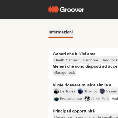
Informazioni
Generi che lui/lei ama
Death / Thrash
Hardcore
Hard rock
Generi che sono disposti ad acce
Garage rock
Vuole ricevere musica simile a...
Deftones
Slipknot
Nasum
Evanescence
Linkin Park
Vedi
Principali opportunità
Creare post o reel di grande impatto sug