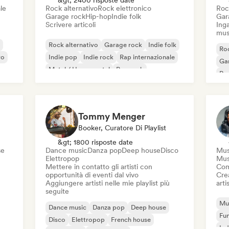
&gt; 2400 risposte date
le
Rock alternativo
Rock elettronico
Roc
Garage rock
Hip-hop
Indie folk
Gar
Scrivere articoli
Inga
mus
Rock alternativo
Garage rock
Indie folk
Roc
vo
Indie pop
Indie rock
Rap internazionale
Ga
Metal / Heavy metal
Pop rock
Re
Tommy Menger
Booker, Curatore Di Playlist
&gt; 1800 risposte date
se
Dance music
Danza pop
Deep house
Disco
Mus
Elettropop
Mus
Mettere in contatto gli artisti con
Com
opportunità di eventi dal vivo
Crea
Aggiungere artisti nelle mie playlist più
artis
seguite
Mus
Dance music
Danza pop
Deep house
Fu
Disco
Elettropop
French house
Ind