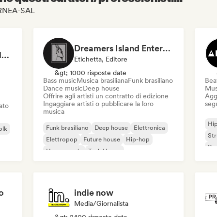
CORNEA-SAL
Dreamers Island Entertainment
Rob Tavaglione/Catalyst Recording
Etichetta, Editore
&gt; 1000 risposte date
Bass music
Musica brasiliana
Funk brasiliano
Beat
Dance music
Deep house
Mus
Offrire agli artisti un contratto di edizione
Aggi
Ingaggiare artisti o pubblicare la loro
seg
iato
musica
Hi
Funk brasiliano
Deep house
Elettronica
olk
St
Elettropop
Future house
Hip-hop
Rap
House music
Tech House
o
indie now
Media/Giornalista