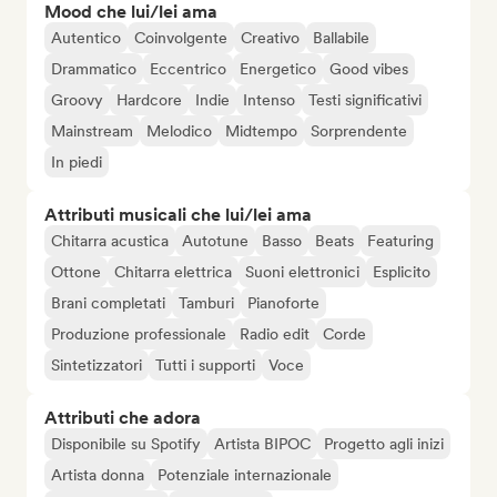
Mood che lui/lei ama
Autentico
Coinvolgente
Creativo
Ballabile
Drammatico
Eccentrico
Energetico
Good vibes
Groovy
Hardcore
Indie
Intenso
Testi significativi
Mainstream
Melodico
Midtempo
Sorprendente
In piedi
Attributi musicali che lui/lei ama
Chitarra acustica
Autotune
Basso
Beats
Featuring
Ottone
Chitarra elettrica
Suoni elettronici
Esplicito
Brani completati
Tamburi
Pianoforte
Produzione professionale
Radio edit
Corde
Sintetizzatori
Tutti i supporti
Voce
Attributi che adora
Disponibile su Spotify
Artista BIPOC
Progetto agli inizi
Artista donna
Potenziale internazionale