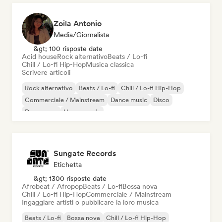
Zoila Antonio
Media/Giornalista
&gt; 100 risposte date
Acid house
Rock alternativo
Beats / Lo-fi
Chill / Lo-fi Hip-Hop
Musica classica
Scrivere articoli
Rock alternativo
Beats / Lo-fi
Chill / Lo-fi Hip-Hop
Commerciale / Mainstream
Dance music
Disco
Dream pop
House music
Sungate Records
Etichetta
&gt; 1300 risposte date
Afrobeat / Afropop
Beats / Lo-fi
Bossa nova
Chill / Lo-fi Hip-Hop
Commerciale / Mainstream
Ingaggiare artisti o pubblicare la loro musica
Beats / Lo-fi
Bossa nova
Chill / Lo-fi Hip-Hop