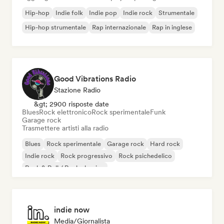
Hip-hop
Indie folk
Indie pop
Indie rock
Strumentale
Hip-hop strumentale
Rap internazionale
Rap in inglese
Good Vibrations Radio
Stazione Radio
&gt; 2900 risposte date
Blues
Rock elettronico
Rock sperimentale
Funk
Garage rock
Trasmettere artisti alla radio
Blues
Rock sperimentale
Garage rock
Hard rock
Indie rock
Rock progressivo
Rock psichedelico
Rock & Roll / Rock classico
indie now
Media/Giornalista