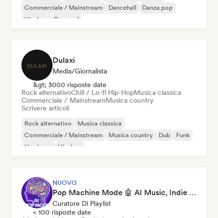
Commerciale / Mainstream
Dancehall
Danza pop
Hip-hop
Pop soul
Dulaxi
Media/Giornalista
&gt; 3000 risposte date
Rock alternativo
Chill / Lo-fi Hip-Hop
Musica classica
Commerciale / Mainstream
Musica country
Scrivere articoli
Rock alternativo
Musica classica
Commerciale / Mainstream
Musica country
Dub
Funk
Hardcore
Hip-hop
NUOVO
Pop Machine Mode 🤖 AI Music, Indie Pop & Dream Pop
Curatore Di Playlist
< 100 risposte date