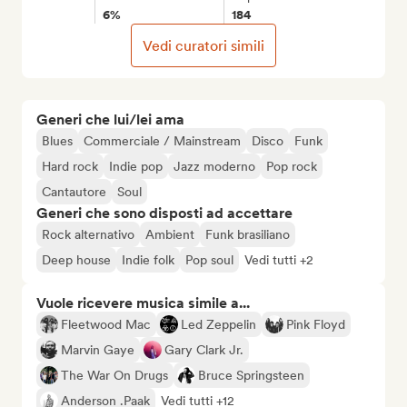
6%
184
Vedi curatori simili
Generi che lui/lei ama
Blues
Commerciale / Mainstream
Disco
Funk
Hard rock
Indie pop
Jazz moderno
Pop rock
Cantautore
Soul
Generi che sono disposti ad accettare
Rock alternativo
Ambient
Funk brasiliano
Deep house
Indie folk
Pop soul
Vedi tutti +2
Vuole ricevere musica simile a...
Fleetwood Mac
Led Zeppelin
Pink Floyd
Marvin Gaye
Gary Clark Jr.
The War On Drugs
Bruce Springsteen
Anderson .Paak
Vedi tutti +12