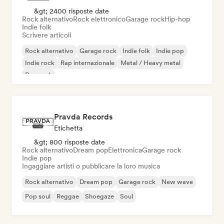
&gt; 2400 risposte date
Rock alternativo
Rock elettronico
Garage rock
Hip-hop
Indie folk
Scrivere articoli
Rock alternativo
Garage rock
Indie folk
Indie pop
Indie rock
Rap internazionale
Metal / Heavy metal
Pop rock
Pravda Records
Etichetta
&gt; 800 risposte date
Rock alternativo
Dream pop
Elettronica
Garage rock
Indie pop
Ingaggiare artisti o pubblicare la loro musica
Rock alternativo
Dream pop
Garage rock
New wave
Pop soul
Reggae
Shoegaze
Soul