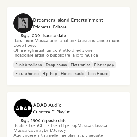
Dreamers Island Entertainment
Etichetta, Editore
&gt; 1000 risposte date
Bass music
Musica brasiliana
Funk brasiliano
Dance music
Deep house
Offrire agli artisti un contratto di edizione
Ingaggiare artisti o pubblicare la loro musica
Funk brasiliano
Deep house
Elettronica
Elettropop
Future house
Hip-hop
House music
Tech House
ADAD Audio
Curatore Di Playlist
&gt; 4900 risposte date
Beats / Lo-fi
Chill / Lo-fi Hip-Hop
Musica classica
Musica country
Drill/Jersey
Aggiungere artisti nelle mie playlist più seguite