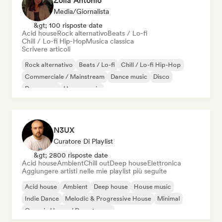
Zoila Antonio
Media/Giornalista
&gt; 100 risposte date
Acid house
Rock alternativo
Beats / Lo-fi
Chill / Lo-fi Hip-Hop
Musica classica
Scrivere articoli
Rock alternativo
Beats / Lo-fi
Chill / Lo-fi Hip-Hop
Commerciale / Mainstream
Dance music
Disco
Dream pop
House music
N3UX
Curatore Di Playlist
&gt; 2800 risposte date
Acid house
Ambient
Chill out
Deep house
Elettronica
Aggiungere artisti nelle mie playlist più seguite
Acid house
Ambient
Deep house
House music
Indie Dance
Melodic & Progressive House
Minimal
Organic House / Downtempo