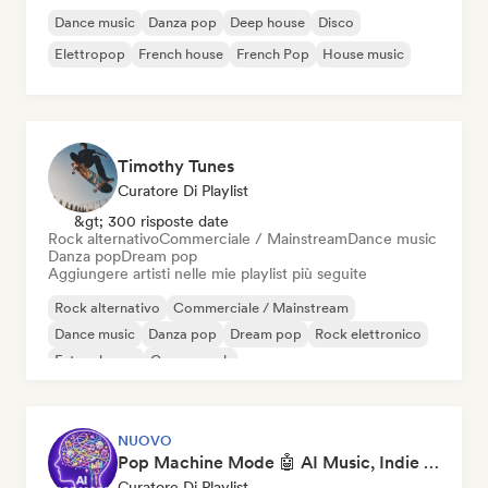
Dance music
Danza pop
Deep house
Disco
Elettropop
French house
French Pop
House music
Timothy Tunes
Curatore Di Playlist
&gt; 300 risposte date
Rock alternativo
Commerciale / Mainstream
Dance music
Danza pop
Dream pop
Aggiungere artisti nelle mie playlist più seguite
Rock alternativo
Commerciale / Mainstream
Dance music
Danza pop
Dream pop
Rock elettronico
Future house
Garage rock
NUOVO
Pop Machine Mode 🤖 AI Music, Indie Pop & Dream Pop
Curatore Di Playlist