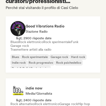
curatori/professionisti...
Perché stai visitando il profilo di Casi Cielo
Good Vibrations Radio
Stazione Radio
&gt; 2900 risposte date
Blues
Rock elettronico
Rock sperimentale
Funk
Garage rock
Trasmettere artisti alla radio
Blues
Rock sperimentale
Garage rock
Hard rock
Indie rock
Rock progressivo
Rock psichedelico
Rock & Roll / Rock classico
indie now
Media/Giornalista
&gt; 2400 risposte date
Rock alternativo
Rock elettronico
Garage rock
Hip-hop