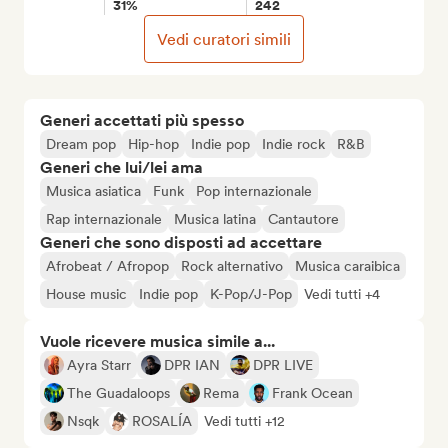
31%
242
Vedi curatori simili
Generi accettati più spesso
Dream pop
Hip-hop
Indie pop
Indie rock
R&B
Generi che lui/lei ama
Musica asiatica
Funk
Pop internazionale
Rap internazionale
Musica latina
Cantautore
Generi che sono disposti ad accettare
Afrobeat / Afropop
Rock alternativo
Musica caraibica
House music
Indie pop
K-Pop/J-Pop
Vedi tutti +4
Vuole ricevere musica simile a...
Ayra Starr
DPR IAN
DPR LIVE
The Guadaloops
Rema
Frank Ocean
Nsqk
ROSALÍA
Vedi tutti +12