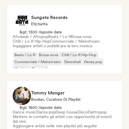
Sungate Records
Etichetta
&gt; 1300 risposte date
Afrobeat / Afropop
Beats / Lo-fi
Bossa nova
Chill / Lo-fi Hip-Hop
Commerciale / Mainstream
Ingaggiare artisti o pubblicare la loro musica
Beats / Lo-fi
Bossa nova
Chill / Lo-fi Hip-Hop
Commerciale / Mainstream
Dancehall
Danza pop
Hip-hop
Pop soul
Tommy Menger
Booker, Curatore Di Playlist
&gt; 1800 risposte date
Dance music
Danza pop
Deep house
Disco
Elettropop
Mettere in contatto gli artisti con opportunità di eventi
dal vivo
Aggiungere artisti nelle mie playlist più seguite