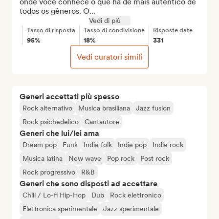
onde você conhece o que há de mais autêntico de 
todos os gêneros. O...
Vedi di più
Tasso di risposta
Tasso di condivisione
Risposte date
95%
18%
331
Vedi curatori simili
Generi accettati più spesso
Rock alternativo
Musica brasiliana
Jazz fusion
Rock psichedelico
Cantautore
Generi che lui/lei ama
Dream pop
Funk
Indie folk
Indie pop
Indie rock
Musica latina
New wave
Pop rock
Post rock
Rock progressivo
R&B
Generi che sono disposti ad accettare
Chill / Lo-fi Hip-Hop
Dub
Rock elettronico
Elettronica sperimentale
Jazz sperimentale