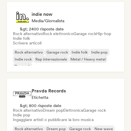
indie now
Media/Giornalista
&gt; 2400 risposte date
Rock alternativo
Rock elettronico
Garage rock
Hip-hop
Indie folk
Scrivere articoli
Rock alternativo
Garage rock
Indie folk
Indie pop
Indie rock
Rap internazionale
Metal / Heavy metal
Pop rock
Pravda Records
Etichetta
&gt; 800 risposte date
Rock alternativo
Dream pop
Elettronica
Garage rock
Indie pop
Ingaggiare artisti o pubblicare la loro musica
Rock alternativo
Dream pop
Garage rock
New wave