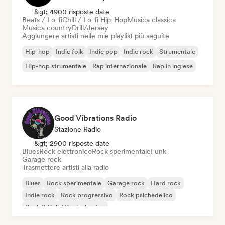
&gt; 4900 risposte date
Beats / Lo-fi
Chill / Lo-fi Hip-Hop
Musica classica
Musica country
Drill/Jersey
Aggiungere artisti nelle mie playlist più seguite
Hip-hop
Indie folk
Indie pop
Indie rock
Strumentale
Hip-hop strumentale
Rap internazionale
Rap in inglese
Good Vibrations Radio
Stazione Radio
&gt; 2900 risposte date
Blues
Rock elettronico
Rock sperimentale
Funk
Garage rock
Trasmettere artisti alla radio
Blues
Rock sperimentale
Garage rock
Hard rock
Indie rock
Rock progressivo
Rock psichedelico
Rock & Roll / Rock classico