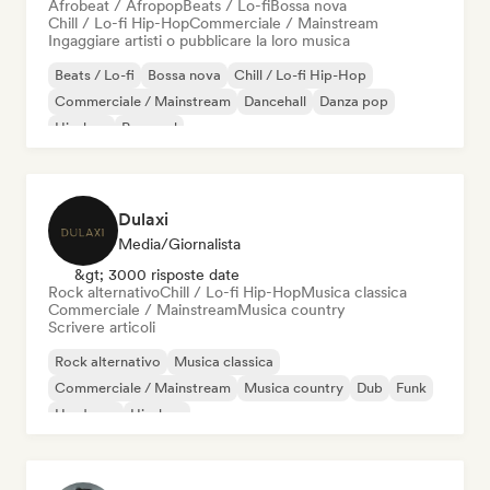
Afrobeat / Afropop
Beats / Lo-fi
Bossa nova
Chill / Lo-fi Hip-Hop
Commerciale / Mainstream
Ingaggiare artisti o pubblicare la loro musica
Beats / Lo-fi
Bossa nova
Chill / Lo-fi Hip-Hop
Commerciale / Mainstream
Dancehall
Danza pop
Hip-hop
Pop soul
Dulaxi
Media/Giornalista
&gt; 3000 risposte date
Rock alternativo
Chill / Lo-fi Hip-Hop
Musica classica
Commerciale / Mainstream
Musica country
Scrivere articoli
Rock alternativo
Musica classica
Commerciale / Mainstream
Musica country
Dub
Funk
Hardcore
Hip-hop