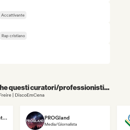
Accattivante
Rap cristiano
e questi curatori/professionisti...
ri Freire | DiscoEmCena
Lofi Jazz/Hip Hop Instrumental
PROGland
Media/Giornalista