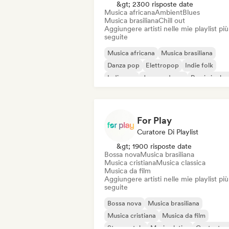
&gt; 2300 risposte date
Musica africana
Ambient
Blues
Musica brasiliana
Chill out
Aggiungere artisti nelle mie playlist più
seguite
Musica africana
Musica brasiliana
Danza pop
Elettropop
Indie folk
Indie pop
Jazz moderno
Rap in ingles
For Play
Curatore Di Playlist
&gt; 1900 risposte date
Bossa nova
Musica brasiliana
Musica cristiana
Musica classica
Musica da film
Aggiungere artisti nelle mie playlist più
seguite
Bossa nova
Musica brasiliana
Musica cristiana
Musica da film
Strumentale
Musica latina
Cantautor