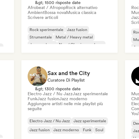
&gt; 1500 risposte date
Afrobeat / Afropop
Rock alternativo
Roc
Ambient
Bossa nova
Musica classica
Musi
Scrivere articoli
Jaz
Scri
Rock sperimentale
Jazz fusion
Roc
Strumentale
Metal / Heavy metal
Mus
Jazz moderno
Neo / Classico moderno
e
Ja
Pop progressivo
Rock progressivo
Rap
Sax and the City
Curatore Di Playlist
&gt; 1300 risposte date
Electro Jazz / Nu Jazz
Jazz sperimentale
Mus
Funk
Jazz fusion
Jazz moderno
Chil
Aggiungere artisti nelle mie playlist più
Ele
seguite
Cond
You
Electro Jazz / Nu Jazz
Jazz sperimentale
De
Jazz fusion
Jazz moderno
Funk
Soul
Jaz
e
Ho