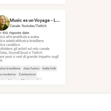
ica africana
Beats / Lo-fi
Music es un Voyage - Luis Reys
Canale Youtube/Twitch
< 100 risposte date
ica africana
Musica araba
ca asiatica
Musica brasiliana
ica caraibica
ividere gli artisti sul mio canale
Tube, SoundCloud o Twitch
re post o reel di grande impatto sugli
ti
ica brasiliana
Jazz fusion
Indie folk
zz moderno
Cantautore
ica africana
Musica araba
ica asiatica