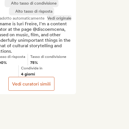
Alto tasso di condivisione
Alto tasso di risposta
radotto automaticamente
Vedi originale
ame is Iuri Freire, I'm a content 
ator at the page @discoemcena, 
sed on music, film, and other 
erfully unimportant things in the 
at of cultural storytelling and 
tions.
asso di risposta
Tasso di condivisione
00%
75%
Condivide in
4 giorni
Vedi curatori simili