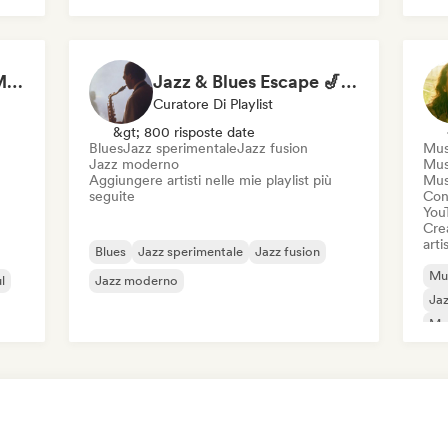
Mus
Smoky Jazz Club 🥃 Modern Jazz & Jazz Fusion to Sip an Old Fashioned to
Jazz & Blues Escape 🎷 Vocal Jazz, Soul Blues & Classic Standards
Curatore Di Playlist
&gt; 800 risposte date
Blues
Jazz sperimentale
Jazz fusion
Mus
Jazz moderno
Musi
Aggiungere artisti nelle mie playlist più
Mus
seguite
Cond
You
Crea
artis
Blues
Jazz sperimentale
Jazz fusion
Mus
l
Jazz moderno
Ja
Mus
Mus