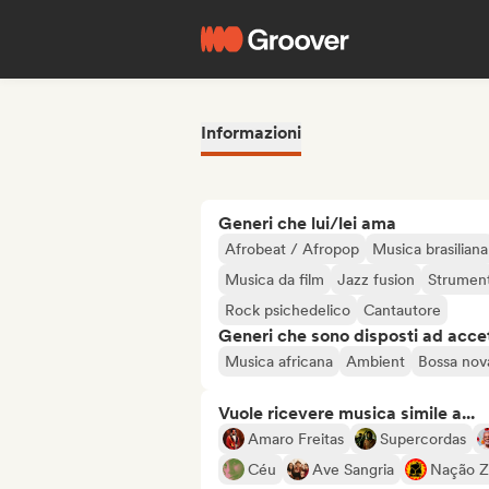
Informazioni
Generi che lui/lei ama
Afrobeat / Afropop
Musica brasiliana
Musica da film
Jazz fusion
Strument
Rock psichedelico
Cantautore
Generi che sono disposti ad acce
Musica africana
Ambient
Bossa nov
Vuole ricevere musica simile a...
Amaro Freitas
Supercordas
Céu
Ave Sangria
Nação 