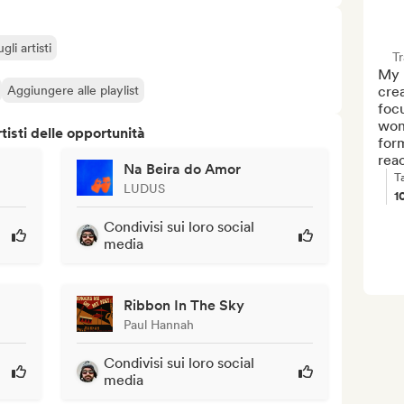
li artisti
T
My n
Aggiungere alle playlist
cre
focu
wond
isti delle opportunità
form
reac
Na Beira do Amor
T
LUDUS
1
Condivisi sui loro social
media
Ribbon In The Sky
Paul Hannah
Condivisi sui loro social
media