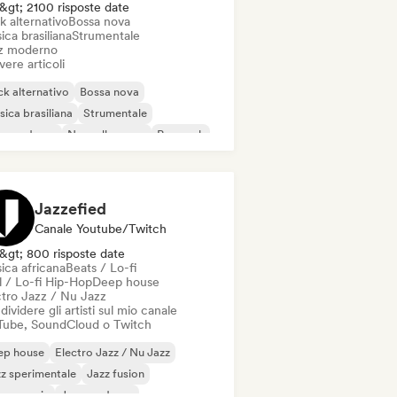
&gt; 2100 risposte date
k alternativo
Bossa nova
ca brasiliana
Strumentale
z moderno
vere articoli
k alternativo
Bossa nova
ica brasiliana
Strumentale
zz moderno
Nouvelle scene
Pop rock
 in inglese
Jazzefied
Canale Youtube/Twitch
&gt; 800 risposte date
ica africana
Beats / Lo-fi
l / Lo-fi Hip-Hop
Deep house
ctro Jazz / Nu Jazz
ividere gli artisti sul mio canale
Tube, SoundCloud o Twitch
ep house
Electro Jazz / Nu Jazz
z sperimentale
Jazz fusion
use music
Jazz moderno