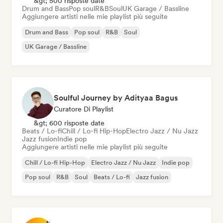
&gt; 500 risposte date
Drum and Bass
Pop soul
R&B
Soul
UK Garage / Bassline
Aggiungere artisti nelle mie playlist più seguite
Drum and Bass
Pop soul
R&B
Soul
UK Garage / Bassline
Soulful Journey by Adityaa Bagus
Curatore Di Playlist
&gt; 600 risposte date
Beats / Lo-fi
Chill / Lo-fi Hip-Hop
Electro Jazz / Nu Jazz
Jazz fusion
Indie pop
Aggiungere artisti nelle mie playlist più seguite
Chill / Lo-fi Hip-Hop
Electro Jazz / Nu Jazz
Indie pop
Pop soul
R&B
Soul
Beats / Lo-fi
Jazz fusion