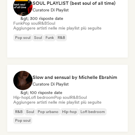
SOUL PLAYLIST (best soul of all time)
Curatore Di Playlist
&gt; 300 risposte date
Funk
Pop soul
R&B
Soul
Aggiungere artisti nelle mie playlist più seguite
Pop soul
Soul
Funk
R&B
Slow and sensual by Michelle Ebrahim
Curatore Di Playlist
&gt; 100 risposte date
Hip-hop
Lofi bedroom
Pop soul
R&B
Soul
Aggiungere artisti nelle mie playlist più seguite
R&B
Soul
Pop urbano
Hip-hop
Lofi bedroom
Pop soul