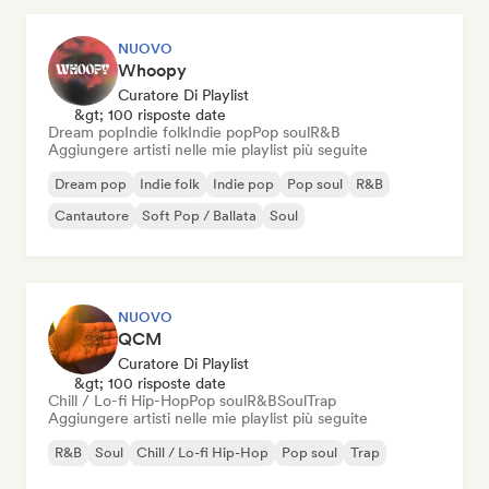
NUOVO
Whoopy
Curatore Di Playlist
&gt; 100 risposte date
Dream pop
Indie folk
Indie pop
Pop soul
R&B
Aggiungere artisti nelle mie playlist più seguite
Dream pop
Indie folk
Indie pop
Pop soul
R&B
Cantautore
Soft Pop / Ballata
Soul
NUOVO
QCM
Curatore Di Playlist
&gt; 100 risposte date
Chill / Lo-fi Hip-Hop
Pop soul
R&B
Soul
Trap
Aggiungere artisti nelle mie playlist più seguite
R&B
Soul
Chill / Lo-fi Hip-Hop
Pop soul
Trap