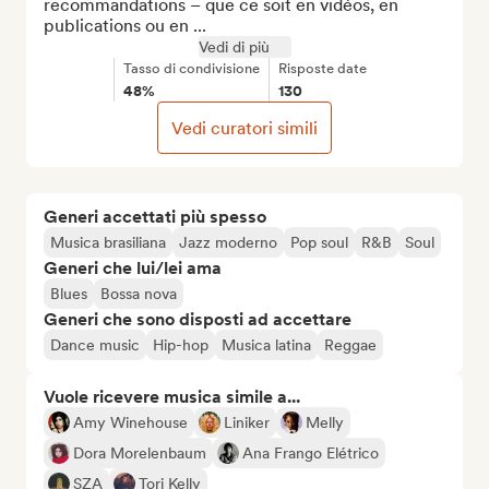
recommandations – que ce soit en vidéos, en 
publications ou en ...
Vedi di più
Tasso di condivisione
Risposte date
48%
130
Vedi curatori simili
Generi accettati più spesso
Musica brasiliana
Jazz moderno
Pop soul
R&B
Soul
Generi che lui/lei ama
Blues
Bossa nova
Generi che sono disposti ad accettare
Dance music
Hip-hop
Musica latina
Reggae
Vuole ricevere musica simile a...
Amy Winehouse
Liniker
Melly
Dora Morelenbaum
Ana Frango Elétrico
SZA
Tori Kelly