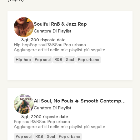
Soulful RnB & Jazz Rap
Curatore Di Playlist
&gt; 300 risposte date
Hip-hop
Pop soul
R&B
Soul
Pop urbano
Aggiungere artisti nelle mie playlist più seguite
Hip-hop
Pop soul
R&B
Soul
Pop urbano
All Soul, No Fouls 🔥 Smooth Contemporary R&B & Neo Soul
Curatore Di Playlist
&gt; 2200 risposte date
Pop soul
R&B
Soul
Pop urbano
Aggiungere artisti nelle mie playlist più seguite
Pop soul
R&B
Soul
Pop urbano