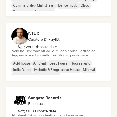
Commerciale / Mainstream
Dance music
Disco
Dream pop
House music
N3UX
Curatore Di Playlist
&gt; 2800 risposte date
Acid house
Ambient
Chill out
Deep house
Elettronica
Aggiungere artisti nelle mie playlist più seguite
Acid house
Ambient
Deep house
House music
Indie Dance
Melodic & Progressive House
Minimal
Organic House / Downtempo
Sungate Records
Etichetta
&gt; 1300 risposte date
Afrobeat / Afropop
Beats / Lo-fi
Bossa nova