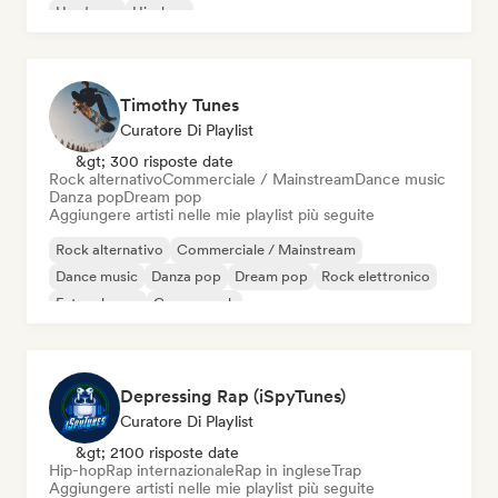
Hardcore
Hip-hop
Timothy Tunes
Curatore Di Playlist
&gt; 300 risposte date
Rock alternativo
Commerciale / Mainstream
Dance music
Danza pop
Dream pop
Aggiungere artisti nelle mie playlist più seguite
Rock alternativo
Commerciale / Mainstream
Dance music
Danza pop
Dream pop
Rock elettronico
Future house
Garage rock
Depressing Rap (iSpyTunes)
Curatore Di Playlist
&gt; 2100 risposte date
Hip-hop
Rap internazionale
Rap in inglese
Trap
Aggiungere artisti nelle mie playlist più seguite