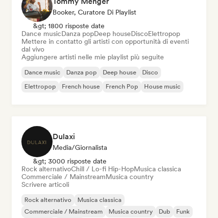
Tommy Menger
Booker, Curatore Di Playlist
&gt; 1800 risposte date
Dance music
Danza pop
Deep house
Disco
Elettropop
Mettere in contatto gli artisti con opportunità di eventi
dal vivo
Aggiungere artisti nelle mie playlist più seguite
Dance music
Danza pop
Deep house
Disco
Elettropop
French house
French Pop
House music
Dulaxi
Media/Giornalista
&gt; 3000 risposte date
Rock alternativo
Chill / Lo-fi Hip-Hop
Musica classica
Commerciale / Mainstream
Musica country
Scrivere articoli
Rock alternativo
Musica classica
Commerciale / Mainstream
Musica country
Dub
Funk