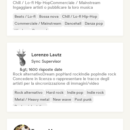
Chill / Lo-fi Hip-Hop
Commerciale / Mainstream
Ingaggiare artisti o pubblicare la loro musica
Beats / Lo-fi
Bossa nova
Chill / Lo-fi Hip-Hop
Commerciale / Mainstream
Dancehall
Danza pop
Hip-hop
Pop soul
Lorenzo Lautz
Sync Supervisor
&gt; 1600 risposte date
Rock alternativo
Dream pop
Hard rock
Indie pop
Indie rock
Concedere in licenza o rappresentare le tracce degli
artisti per la sincronizzazione di immagini/video
Rock alternativo
Hard rock
Indie pop
Indie rock
Metal / Heavy metal
New wave
Post punk
Rock psichedelico