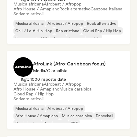
Musica africana
Afrobeat / Afropop
Afro House / Amapiano
Rock alternativo
Canzone Italiana
Scrivere articoli
Musica africana
Afrobeat / Afropop
Rock alternativo
Chill / Lo-fi Hip-Hop
Rap cristiano
Cloud Rap / Hip Hop
Commerciale / Mainstream
Jazz sperimentale
AfroLink (Afro-Caribbean focus)
Media/Giornalista
&gt; 1000 risposte date
Musica africana
Afrobeat / Afropop
Afro House / Amapiano
Musica caraibica
Cloud Rap / Hip Hop
Scrivere articoli
Musica africana
Afrobeat / Afropop
Afro House / Amapiano
Musica caraibica
Dancehall
Rap in inglese
Rap francese
R&B