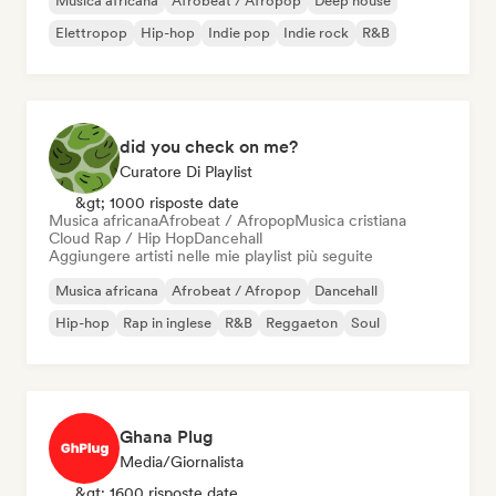
Musica africana
Afrobeat / Afropop
Deep house
Elettropop
Hip-hop
Indie pop
Indie rock
R&B
did you check on me?
Curatore Di Playlist
&gt; 1000 risposte date
Musica africana
Afrobeat / Afropop
Musica cristiana
Cloud Rap / Hip Hop
Dancehall
Aggiungere artisti nelle mie playlist più seguite
Musica africana
Afrobeat / Afropop
Dancehall
Hip-hop
Rap in inglese
R&B
Reggaeton
Soul
Ghana Plug
Media/Giornalista
&gt; 1600 risposte date