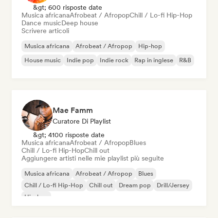
&gt; 600 risposte date
Musica africana
Afrobeat / Afropop
Chill / Lo-fi Hip-Hop
Dance music
Deep house
Scrivere articoli
Musica africana
Afrobeat / Afropop
Hip-hop
House music
Indie pop
Indie rock
Rap in inglese
R&B
Mae Famm
Curatore Di Playlist
&gt; 4100 risposte date
Musica africana
Afrobeat / Afropop
Blues
Chill / Lo-fi Hip-Hop
Chill out
Aggiungere artisti nelle mie playlist più seguite
Musica africana
Afrobeat / Afropop
Blues
Chill / Lo-fi Hip-Hop
Chill out
Dream pop
Drill/Jersey
Hip-hop