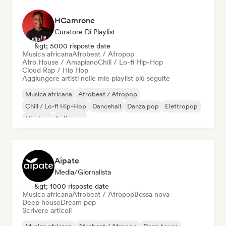
HCamrone
Curatore Di Playlist
&gt; 5000 risposte date
Musica africana
Afrobeat / Afropop
Afro House / Amapiano
Chill / Lo-fi Hip-Hop
Cloud Rap / Hip Hop
Aggiungere artisti nelle mie playlist più seguite
Musica africana
Afrobeat / Afropop
Chill / Lo-fi Hip-Hop
Dancehall
Danza pop
Elettropop
Hip-hop
Indie pop
Aipate
Media/Giornalista
&gt; 1000 risposte date
Musica africana
Afrobeat / Afropop
Bossa nova
Deep house
Dream pop
Scrivere articoli