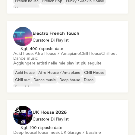
French house
French Pop
Funky / Jackin House
House music
Electro French Touch
Curatore Di Playlist
&gt; 400 risposte date
Acid house
Afro House / Amapiano
Chill House
Chill out
Dance music
Aggiungere artisti nelle mie playlist più seguite
Acid house
Afro House / Amapiano
Chill House
Chill out
Dance music
Deep house
Disco
French house
UK House 2026
Curatore Di Playlist
&gt; 100 risposte date
Deep house
House music
UK Garage / Bassline