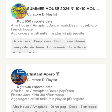
SUMMER HOUSE 2026 🌴 10/10 HOUSE BANGERS
Curatore Di Playlist
&gt; 600 risposte date
Afro House / Amapiano
Dance music
Deep house
Disco
French house
Aggiungere artisti nelle mie playlist più seguite
Dance music
Deep house
Disco
French house
Funky / Jackin House
House music
Indie Dance
Nu-disco / Italo
L’Instant Apéro 🍸
Curatore Di Playlist
&gt; 500 risposte date
Afro House / Amapiano
Danza pop
Disco
Electro Jazz / Nu Jazz
Elettropop
Aggiungere artisti nelle mie playlist più seguite
Afro House / Amapiano
Danza pop
Disco
Elettropop