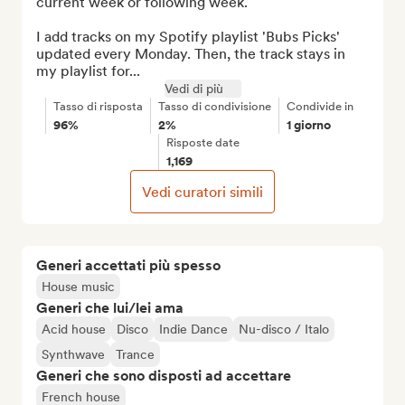
current week or following week.

I add tracks on my Spotify playlist 'Bubs Picks' 
updated every Monday. Then, the track stays in 
my playlist for...
Vedi di più
Tasso di risposta
Tasso di condivisione
Condivide in
96%
2%
1 giorno
Risposte date
1,169
Vedi curatori simili
Generi accettati più spesso
House music
Generi che lui/lei ama
Acid house
Disco
Indie Dance
Nu-disco / Italo
Synthwave
Trance
Generi che sono disposti ad accettare
French house