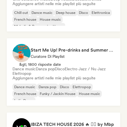
Aggiungere artisti nelle mie playlist più seguite
Chill out
Dance music
Deep house
Disco
Elettronica
French house
House music
Melodic & Progressive House
Start Me Up! Pre-drinks and Summer Party 🍹
Curatore Di Playlist
&gt; 1800 risposte date
Dance music
Danza pop
Disco
Electro Jazz / Nu Jazz
Elettropop
Aggiungere artisti nelle mie playlist più seguite
Dance music
Danza pop
Disco
Elettropop
French house
Funky / Jackin House
House music
Indie Dance
IBIZA TECH HOUSE 2026 🔥 😮‍💨 by Mbp