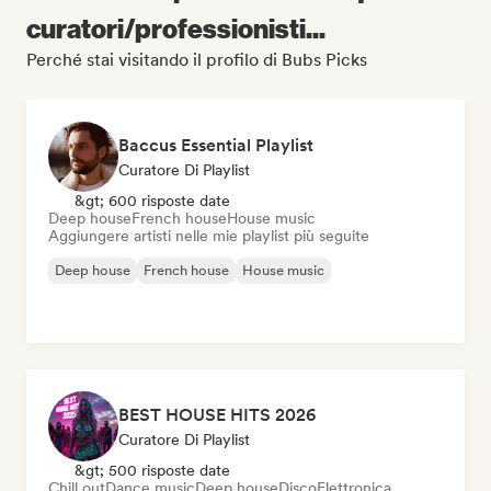
curatori/professionisti...
Perché stai visitando il profilo di Bubs Picks
Baccus Essential Playlist
Curatore Di Playlist
&gt; 600 risposte date
Deep house
French house
House music
Aggiungere artisti nelle mie playlist più seguite
Deep house
French house
House music
BEST HOUSE HITS 2026
Curatore Di Playlist
&gt; 500 risposte date
Chill out
Dance music
Deep house
Disco
Elettronica