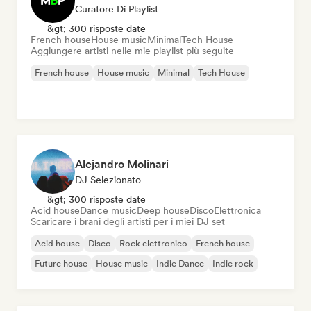
Curatore Di Playlist
&gt; 300 risposte date
French house
House music
Minimal
Tech House
Aggiungere artisti nelle mie playlist più seguite
French house
House music
Minimal
Tech House
Alejandro Molinari
DJ Selezionato
&gt; 300 risposte date
Acid house
Dance music
Deep house
Disco
Elettronica
Scaricare i brani degli artisti per i miei DJ set
Acid house
Disco
Rock elettronico
French house
Future house
House music
Indie Dance
Indie rock