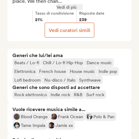
place. We then chan...
Vedi di più
Tasso di condivisione
Risposte date
21%
239
Vedi curatori simili
Generi che lui/lei ama
Beats / Lo-fi
Chill / Lo-fi Hip-Hop
Dance music
Elettronica
French house
House music
Indie pop
Lofi bedroom
Nu-disco / Italo
Synthwave
Generi che sono disposti ad accettare
Rock elettronico
Indie rock
R&B
Surf rock
Vuole ricevere musica simile a...
Blood Orange
Frank Ocean
Polo & Pan
Tame Impala
Jamie xx