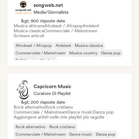
songweb.net
Media/Giornalista
&gt; 900 risposte date
Musica africana
Afrobeat / Afropop
Ambient
Musica classica
Commerciale / Mainstream
Scrivere articoli
Afrobeat / Afropop
Ambient
Musica classica
Commerciale / Mainstream
Musica country
Danza pop
Drill/Jersey
Hip-hop
Capricorn Music
Curatore Di Playlist
&gt; 200 risposte date
Rock alternativo
Rock cristiano
Commerciale / Mainstream
Dance music
Danza pop
Aggiungere artisti nelle mie playlist più seguite
Rock alternativo
Rock cristiano
Commerciale / Mainstream
Dance music
Danza pop