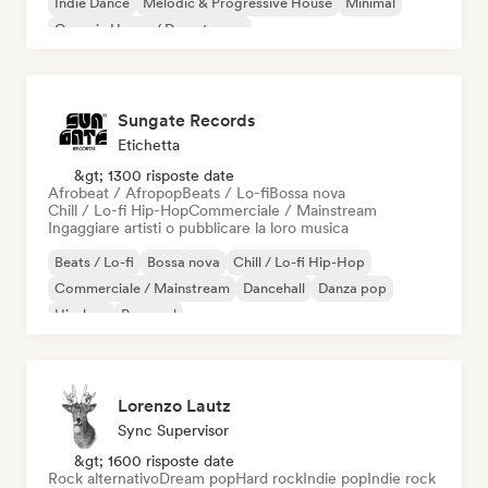
Indie Dance
Melodic & Progressive House
Minimal
Organic House / Downtempo
Sungate Records
Etichetta
&gt; 1300 risposte date
Afrobeat / Afropop
Beats / Lo-fi
Bossa nova
Chill / Lo-fi Hip-Hop
Commerciale / Mainstream
Ingaggiare artisti o pubblicare la loro musica
Beats / Lo-fi
Bossa nova
Chill / Lo-fi Hip-Hop
Commerciale / Mainstream
Dancehall
Danza pop
Hip-hop
Pop soul
Lorenzo Lautz
Sync Supervisor
&gt; 1600 risposte date
Rock alternativo
Dream pop
Hard rock
Indie pop
Indie rock