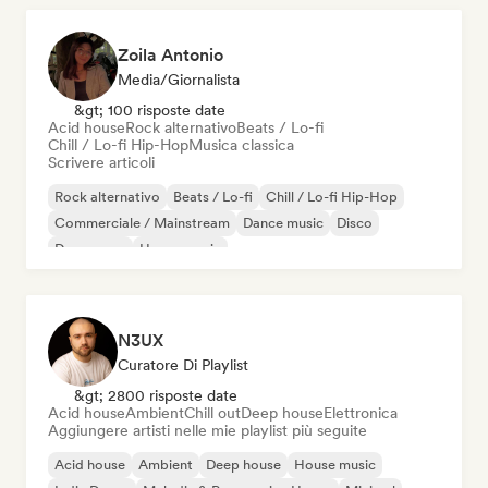
Zoila Antonio
Media/Giornalista
&gt; 100 risposte date
Acid house
Rock alternativo
Beats / Lo-fi
Chill / Lo-fi Hip-Hop
Musica classica
Scrivere articoli
Rock alternativo
Beats / Lo-fi
Chill / Lo-fi Hip-Hop
Commerciale / Mainstream
Dance music
Disco
Dream pop
House music
N3UX
Curatore Di Playlist
&gt; 2800 risposte date
Acid house
Ambient
Chill out
Deep house
Elettronica
Aggiungere artisti nelle mie playlist più seguite
Acid house
Ambient
Deep house
House music