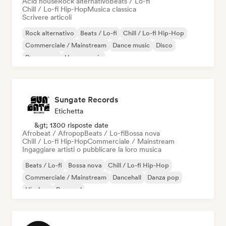
Acid house
Rock alternativo
Beats / Lo-fi
Chill / Lo-fi Hip-Hop
Musica classica
Scrivere articoli
Rock alternativo
Beats / Lo-fi
Chill / Lo-fi Hip-Hop
Commerciale / Mainstream
Dance music
Disco
Dream pop
House music
Sungate Records
Etichetta
&gt; 1300 risposte date
Afrobeat / Afropop
Beats / Lo-fi
Bossa nova
Chill / Lo-fi Hip-Hop
Commerciale / Mainstream
Ingaggiare artisti o pubblicare la loro musica
Beats / Lo-fi
Bossa nova
Chill / Lo-fi Hip-Hop
Commerciale / Mainstream
Dancehall
Danza pop
Hip-hop
Pop soul