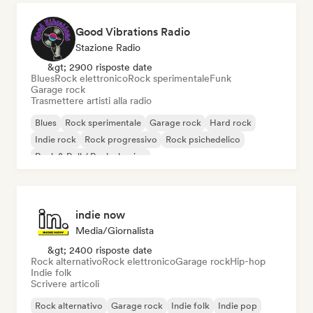
Good Vibrations Radio
Stazione Radio
&gt; 2900 risposte date
Blues
Rock elettronico
Rock sperimentale
Funk
Garage rock
Trasmettere artisti alla radio
Blues
Rock sperimentale
Garage rock
Hard rock
Indie rock
Rock progressivo
Rock psichedelico
Rock & Roll / Rock classico
indie now
Media/Giornalista
&gt; 2400 risposte date
Rock alternativo
Rock elettronico
Garage rock
Hip-hop
Indie folk
Scrivere articoli
Rock alternativo
Garage rock
Indie folk
Indie pop