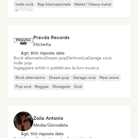
Indie rock
Rap internazionale
Metal / Heavy metal
Pop rock
Pravda Records
Etichetta
&gt; 800 risposte date
Rock alternativo
Dream pop
Elettronica
Garage rock
Indie pop
Ingaggiare artisti o pubblicare la loro musica
Rock alternativo
Dream pop
Garage rock
New wave
Pop soul
Reggae
Shoegaze
Soul
Zoila Antonio
Media/Giornalista
&gt; 100 risposte date