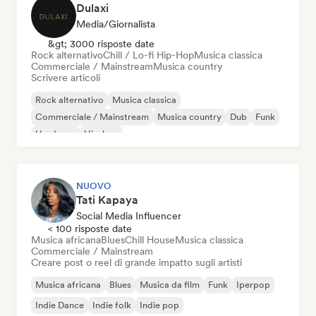
Dulaxi
Media/Giornalista
&gt; 3000 risposte date
Rock alternativo
Chill / Lo-fi Hip-Hop
Musica classica
Commerciale / Mainstream
Musica country
Scrivere articoli
Rock alternativo
Musica classica
Commerciale / Mainstream
Musica country
Dub
Funk
Hardcore
Hip-hop
NUOVO
Tati Kapaya
Social Media Influencer
< 100 risposte date
Musica africana
Blues
Chill House
Musica classica
Commerciale / Mainstream
Creare post o reel di grande impatto sugli artisti
Musica africana
Blues
Musica da film
Funk
Iperpop
Indie Dance
Indie folk
Indie pop