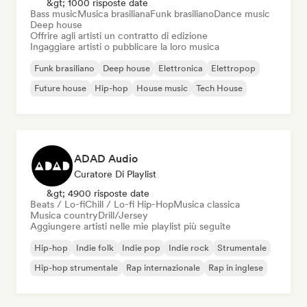
&gt; 1000 risposte date
Bass music
Musica brasiliana
Funk brasiliano
Dance music
Deep house
Offrire agli artisti un contratto di edizione
Ingaggiare artisti o pubblicare la loro musica
Funk brasiliano
Deep house
Elettronica
Elettropop
Future house
Hip-hop
House music
Tech House
ADAD Audio
Curatore Di Playlist
&gt; 4900 risposte date
Beats / Lo-fi
Chill / Lo-fi Hip-Hop
Musica classica
Musica country
Drill/Jersey
Aggiungere artisti nelle mie playlist più seguite
Hip-hop
Indie folk
Indie pop
Indie rock
Strumentale
Hip-hop strumentale
Rap internazionale
Rap in inglese