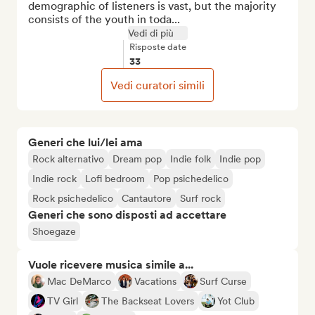
demographic of listeners is vast, but the majority 
consists of the youth in toda...
Vedi di più
Risposte date
33
Vedi curatori simili
Generi che lui/lei ama
Rock alternativo
Dream pop
Indie folk
Indie pop
Indie rock
Lofi bedroom
Pop psichedelico
Rock psichedelico
Cantautore
Surf rock
Generi che sono disposti ad accettare
Shoegaze
Vuole ricevere musica simile a...
Mac DeMarco
Vacations
Surf Curse
TV Girl
The Backseat Lovers
Yot Club