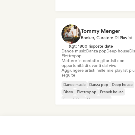
Commerciale / Mainstream
Dance mus
Disco
Dream pop
House music
Tommy Menger
Booker, Curatore Di Playlist
&gt; 1800 risposte date
Dance music
Danza pop
Deep house
Di
Elettropop
Mettere in contatto gli artisti con
opportunità di eventi dal vivo
Aggiungere artisti nelle mie playlist più
seguite
Dance music
Danza pop
Deep house
Disco
Elettropop
French house
French Pop
House music