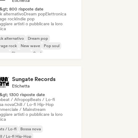
Etichetta
&gt; 800 risposte date
k alternativo
Dream pop
Elettronica
age rock
Indie pop
ggiare artisti o pubblicare la loro
ica
k alternativo
Dream pop
rage rock
New wave
Pop soul
ggae
Shoegaze
Soul
Sungate Records
Etichetta
&gt; 1300 risposte date
obeat / Afropop
Beats / Lo-fi
sa nova
Chill / Lo-fi Hip-Hop
merciale / Mainstream
ggiare artisti o pubblicare la loro
ica
ts / Lo-fi
Bossa nova
ll / Lo-fi Hip-Hop