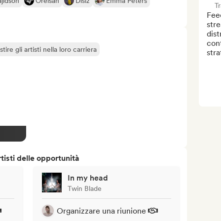
jidson
Orelsan
Disiz
Emma Peters
T
Feed
stre
dist
cont
tire gli artisti nella loro carriera
str
isti delle opportunità
In my head
Twin Blade
Organizzare una riunione