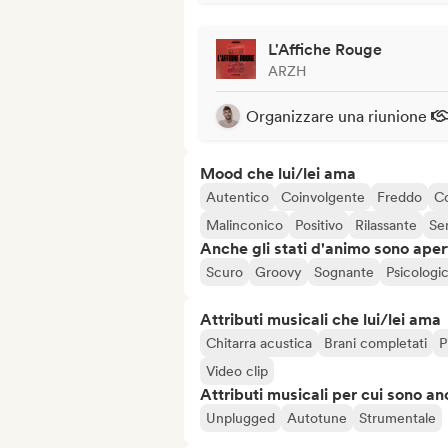
L'Affiche Rouge
ARZH
Organizzare una riunione
Mood che lui/lei ama
Autentico
Coinvolgente
Freddo
C
Malinconico
Positivo
Rilassante
Se
Anche gli stati d'animo sono apert
Scuro
Groovy
Sognante
Psicologi
Attributi musicali che lui/lei ama
Chitarra acustica
Brani completati
P
Video clip
Attributi musicali per cui sono an
Unplugged
Autotune
Strumentale