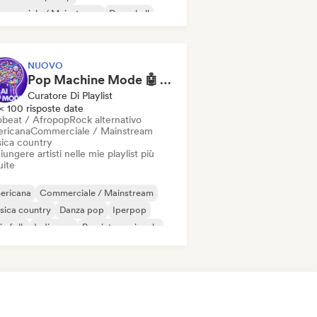
mmerciale / Mainstream
Dancehall
nza pop
Hip-hop
Pop soul
NUOVO
Pop Machine Mode 🤖 AI Music, Indie Pop & Dream Pop
Curatore Di Playlist
< 100 risposte date
obeat / Afropop
Rock alternativo
ricana
Commerciale / Mainstream
ica country
ungere artisti nelle mie playlist più
uite
ericana
Commerciale / Mainstream
sica country
Danza pop
Iperpop
ie folk
Indie pop
Pop internazionale