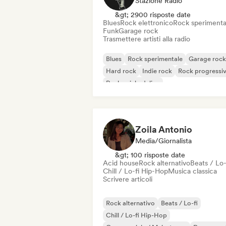
Stazione Radio
&gt; 2900 risposte date
Blues
Rock elettronico
Rock sperimenta
Funk
Garage rock
Trasmettere artisti alla radio
Blues
Rock sperimentale
Garage rock
Hard rock
Indie rock
Rock progressi
Rock psichedelico
Rock & Roll / Rock classico
Zoila Antonio
Media/Giornalista
&gt; 100 risposte date
Acid house
Rock alternativo
Beats / Lo-
Chill / Lo-fi Hip-Hop
Musica classica
Scrivere articoli
Rock alternativo
Beats / Lo-fi
Chill / Lo-fi Hip-Hop