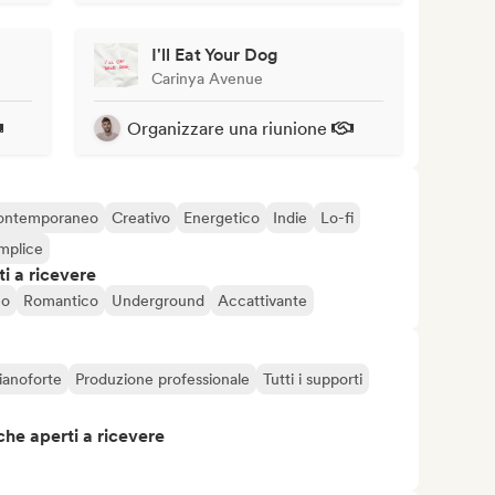
I'll Eat Your Dog
Carinya Avenue
Organizzare una riunione
ontemporaneo
Creativo
Energetico
Indie
Lo-fi
mplice
i a ricevere
co
Romantico
Underground
Accattivante
ianoforte
Produzione professionale
Tutti i supporti
che aperti a ricevere