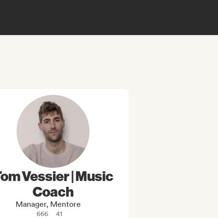
om Vessier | Music
Coach
Manager, Mentore
666
41