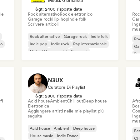
Media/Giornalista
&gt; 2400 risposte date
le
Rock alternativo
Rock elettronico
Roc
Garage rock
Hip-hop
Indie folk
Gar
Scrivere articoli
Inga
mus
Rock alternativo
Garage rock
Indie folk
Roc
vo
Indie pop
Indie rock
Rap internazionale
Ga
Metal / Heavy metal
Pop rock
Re
N3UX
Curatore Di Playlist
&gt; 2800 risposte date
fi
Acid house
Ambient
Chill out
Deep house
Afr
Elettronica
Bos
Aggiungere artisti nelle mie playlist più
Com
seguite
Inga
mus
Acid house
Ambient
Deep house
Bea
House music
Indie Dance
Chi