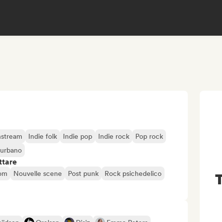
nstream
Indie folk
Indie pop
Indie rock
Pop rock
 urbano
ttare
oom
Nouvelle scene
Post punk
Rock psichedelico
T