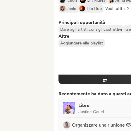
Ichon
MNNQNS
Anna Ma
Janie
Tim Dup
Vedi tutti +12
Principali opportunità
Dare agli artisti consigli costruttivi
Ges
Altre
Aggiungere alle playlist
37
Recentemente ha dato a questi art
Libre
Justine Gauci
Organizzare una riunione