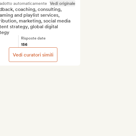
radotto automaticamente
Vedi originale
back, coaching, consulting, 
aming and playlist services, 
ribution, marketing, social media 
ent strategy, global digital 
ategy
Risposte date
156
Vedi curatori simili