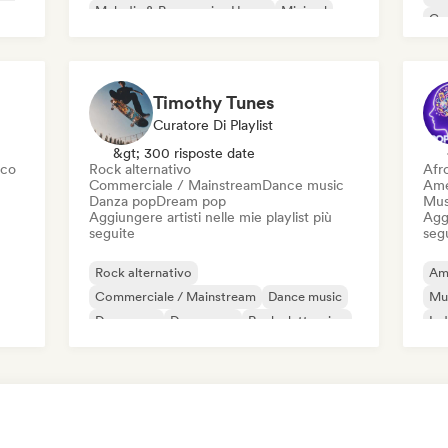
ic
Melodic & Progressive House
Minimal
Co
Organic House / Downtempo
Da
Timothy Tunes
Curatore Di Playlist
&gt; 300 risposte date
sco
Rock alternativo
Afr
Commerciale / Mainstream
Dance music
Ame
Danza pop
Dream pop
Mus
Aggiungere artisti nelle mie playlist più
Aggi
seguite
seg
Rock alternativo
Am
Commerciale / Mainstream
Dance music
Mu
Danza pop
Dream pop
Rock elettronico
Ind
Future house
Garage rock