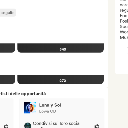
care
regu
ù seguite
Focu
Posi
Soul
Wor
Musi
549
272
isti delle opportunità
Luna y Sol
Lowa OD
Condivisi sui loro social