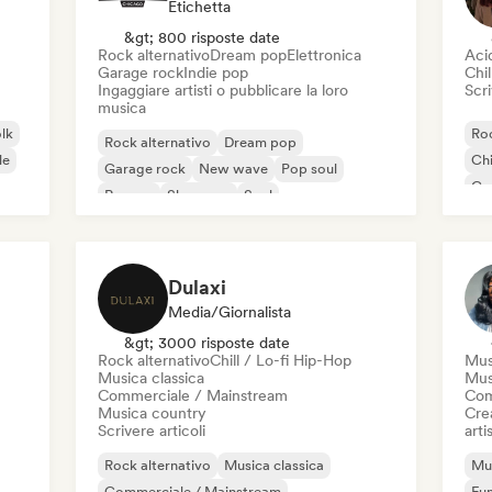
Etichetta
&gt; 800 risposte date
Rock alternativo
Dream pop
Elettronica
Aci
Garage rock
Indie pop
Chil
Ingaggiare artisti o pubblicare la loro
Scri
musica
olk
Roc
Rock alternativo
Dream pop
le
Chi
Garage rock
New wave
Pop soul
Co
Reggae
Shoegaze
Soul
Di
Dulaxi
Media/Giornalista
&gt; 3000 risposte date
Rock alternativo
Chill / Lo-fi Hip-Hop
Mus
Musica classica
Mus
Commerciale / Mainstream
Com
Musica country
Crea
Scrivere articoli
artis
Rock alternativo
Musica classica
Mus
Commerciale / Mainstream
Fu