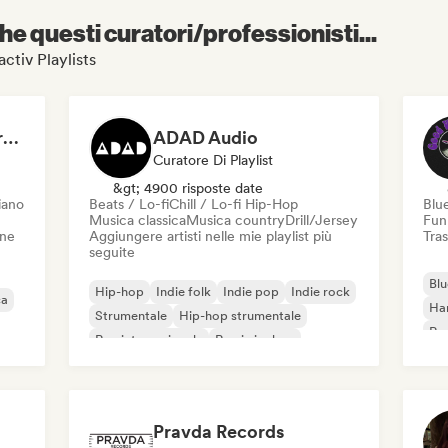
e questi curatori/professionisti...
activ Playlists
Dreamers Island Entertainment
ADAD Audio
Curatore Di Playlist
&gt; 4900 risposte date
iano
Beats / Lo-fi
Chill / Lo-fi Hip-Hop
Blu
Musica classica
Musica country
Drill/Jersey
Fun
one
Aggiungere artisti nelle mie playlist più
Tras
seguite
Blu
Hip-hop
Indie folk
Indie pop
Indie rock
ca
Ha
Strumentale
Hip-hop strumentale
Roc
Rap internazionale
Rap in inglese
Roc
Pravda Records