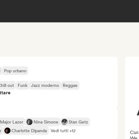
l
Pop urbano
hill out
Funk
Jazz moderno
Reggae
ttare
Major Lazer
Nina Simone
Stan Getz
e
Charlotte Dipanda
Vedi tutti +12
Cura
We h