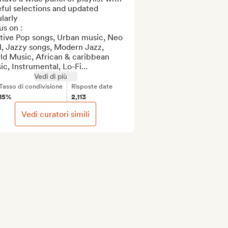
ful selections and updated 
larly

s on :

tive Pop songs, Urban music, Neo 
, Jazzy songs, Modern Jazz, 
ld Music, African & caribbean 
c, Instrumental, Lo-Fi...
Vedi di più
Tasso di condivisione
Risposte date
15%
2,113
Vedi curatori simili