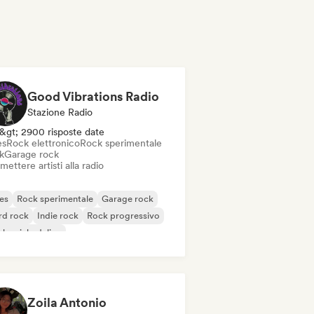
Good Vibrations Radio
Stazione Radio
&gt; 2900 risposte date
es
Rock elettronico
Rock sperimentale
k
Garage rock
mettere artisti alla radio
es
Rock sperimentale
Garage rock
rd rock
Indie rock
Rock progressivo
k psichedelico
k & Roll / Rock classico
Zoila Antonio