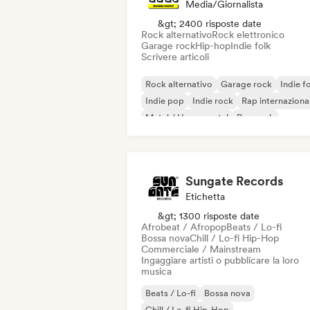
Media/Giornalista
&gt; 2400 risposte date
Rock alternativo
Rock elettronico
Garage rock
Hip-hop
Indie folk
Scrivere articoli
Rock alternativo
Garage rock
Indie f
Indie pop
Indie rock
Rap internaziona
Metal / Heavy metal
Pop rock
Sungate Records
Etichetta
&gt; 1300 risposte date
Afrobeat / Afropop
Beats / Lo-fi
Bossa nova
Chill / Lo-fi Hip-Hop
Commerciale / Mainstream
Ingaggiare artisti o pubblicare la loro
musica
Beats / Lo-fi
Bossa nova
Chill / Lo-fi Hip-Hop