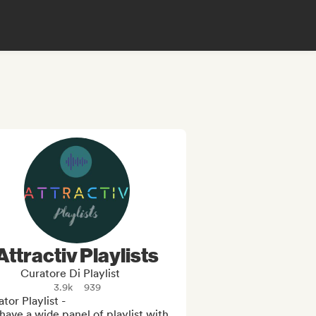
Attractiv Playlists
Curatore Di Playlist
3.9k
939
tor Playlist -

ave a wide panel of playlist with 