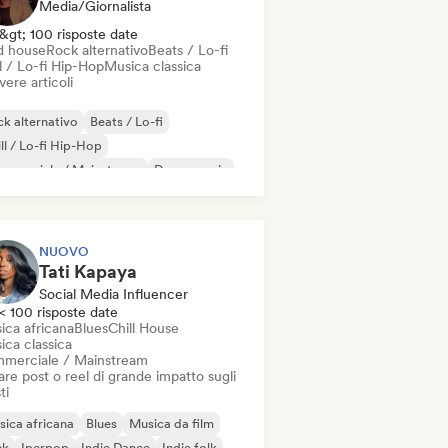
Media/Giornalista
&gt; 100 risposte date
d house
Rock alternativo
Beats / Lo-fi
l / Lo-fi Hip-Hop
Musica classica
vere articoli
k alternativo
Beats / Lo-fi
ll / Lo-fi Hip-Hop
mmerciale / Mainstream
Dance music
sco
Dream pop
House music
NUOVO
Tati Kapaya
Social Media Influencer
< 100 risposte date
ica africana
Blues
Chill House
ica classica
merciale / Mainstream
re post o reel di grande impatto sugli
ti
ica africana
Blues
Musica da film
nk
Iperpop
Indie Dance
Indie folk