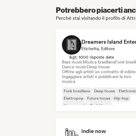
Potrebbero piacerti anch
Perché stai visitando il profilo di Attr
Etichetta, Editore
&gt; 1000 risposte date
Bass music
Musica brasiliana
Funk brasil
Dance music
Deep house
Offrire agli artisti un contratto di edizi
Ingaggiare artisti o pubblicare la loro
musica
Funk brasiliano
Deep house
Elettroni
Elettropop
Future house
Hip-hop
House music
Tech House
indie now