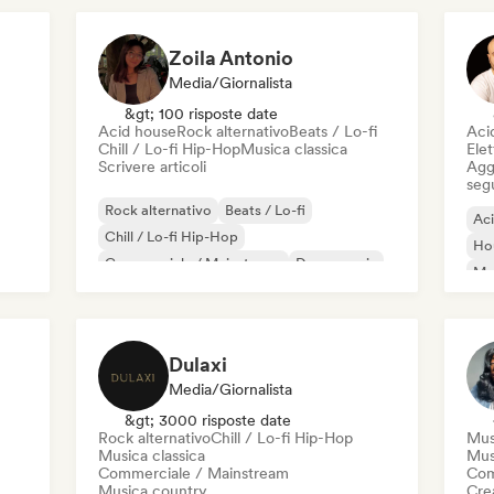
Zoila Antonio
Media/Giornalista
&gt; 100 risposte date
Acid house
Rock alternativo
Beats / Lo-fi
Aci
Chill / Lo-fi Hip-Hop
Musica classica
Elet
Scrivere articoli
Aggi
seg
Rock alternativo
Beats / Lo-fi
Ac
Chill / Lo-fi Hip-Hop
Ho
Commerciale / Mainstream
Dance music
Mel
Disco
Dream pop
House music
Or
Dulaxi
Media/Giornalista
&gt; 3000 risposte date
Rock alternativo
Chill / Lo-fi Hip-Hop
Mus
Musica classica
Mus
Commerciale / Mainstream
Com
Musica country
Crea