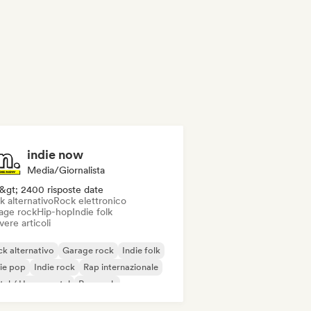
indie now
Media/Giornalista
&gt; 2400 risposte date
k alternativo
Rock elettronico
age rock
Hip-hop
Indie folk
vere articoli
k alternativo
Garage rock
Indie folk
ie pop
Indie rock
Rap internazionale
al / Heavy metal
Pop rock