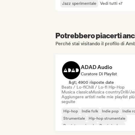
Jazz sperimentale
Vedi tutti +7
Potrebbero piacerti anch
Perché stai visitando il profilo di Am
ADAD Audio
Curatore Di Playlist
&gt; 4900 risposte date
Beats / Lo-fi
Chill / Lo-fi Hip-Hop
Musica classica
Musica country
Drill/J
Aggiungere artisti nelle mie playlist più
seguite
Hip-hop
Indie folk
Indie pop
Indie r
Strumentale
Hip-hop strumentale
Rap internazionale
Rap in inglese