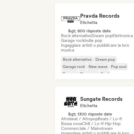
Pravda Records
Etichetta
&gt; 800 risposte date
Rock alternativo
Dream pop
Elettronica
Garage rock
Indie pop
Ingaggiare artisti o pubblicare la loro
musica
Rock alternativo
Dream pop
Garage rock
New wave
Pop soul
Reggae
Shoegaze
Soul
Sungate Records
Etichetta
&gt; 1300 risposte date
Afrobeat / Afropop
Beats / Lo-fi
Bossa nova
Chill / Lo-fi Hip-Hop
Commerciale / Mainstream
Ingaggiare artisti o pubblicare la loro