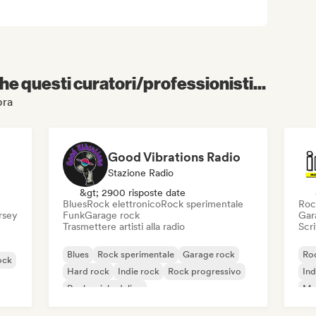
e questi curatori/professionisti...
bra
Good Vibrations Radio
Stazione Radio
&gt; 2900 risposte date
Blues
Rock elettronico
Rock sperimentale
Roc
ersey
Funk
Garage rock
Gar
Trasmettere artisti alla radio
Scri
Blues
Rock sperimentale
Garage rock
Roc
ock
Hard rock
Indie rock
Rock progressivo
Ind
Rock psichedelico
Met
Rock & Roll / Rock classico