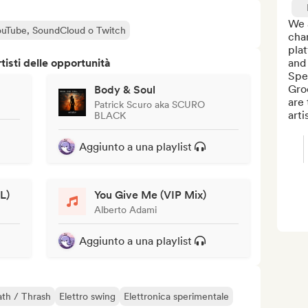
We 
 YouTube, SoundCloud o Twitch
chan
plat
isti delle opportunità
and 
Spe
Gro
Body & Soul
are 
Patrick Scuro aka SCURO
artis
BLACK
Aggiunto a una playlist
L)
You Give Me (VIP Mix)
Alberto Adami
Aggiunto a una playlist
th / Thrash
Elettro swing
Elettronica sperimentale