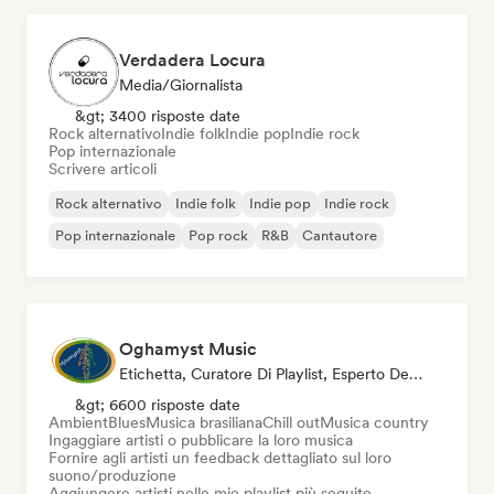
Verdadera Locura
Media/Giornalista
&gt; 3400 risposte date
Rock alternativo
Indie folk
Indie pop
Indie rock
Pop internazionale
Scrivere articoli
Rock alternativo
Indie folk
Indie pop
Indie rock
Pop internazionale
Pop rock
R&B
Cantautore
Oghamyst Music
Etichetta, Curatore Di Playlist, Esperto Del Suono
&gt; 6600 risposte date
Ambient
Blues
Musica brasiliana
Chill out
Musica country
Ingaggiare artisti o pubblicare la loro musica
Fornire agli artisti un feedback dettagliato sul loro
suono/produzione
Aggiungere artisti nelle mie playlist più seguite