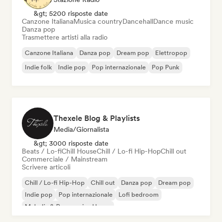
&gt; 5200 risposte date
Canzone Italiana
Musica country
Dancehall
Dance music
Danza pop
Trasmettere artisti alla radio
Canzone Italiana
Danza pop
Dream pop
Elettropop
Indie folk
Indie pop
Pop internazionale
Pop Punk
Thexele Blog & Playlists
Media/Giornalista
&gt; 3000 risposte date
Beats / Lo-fi
Chill House
Chill / Lo-fi Hip-Hop
Chill out
Commerciale / Mainstream
Scrivere articoli
Chill / Lo-fi Hip-Hop
Chill out
Danza pop
Dream pop
Indie pop
Pop internazionale
Lofi bedroom
Melodic & Progressive House