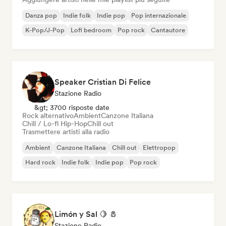
Danza pop
Indie folk
Indie pop
Pop internazionale
K-Pop/J-Pop
Lofi bedroom
Pop rock
Cantautore
Speaker Cristian Di Felice
Stazione Radio
&gt; 3700 risposte date
Rock alternativo
Ambient
Canzone Italiana
Chill / Lo-fi Hip-Hop
Chill out
Trasmettere artisti alla radio
Ambient
Canzone Italiana
Chill out
Elettropop
Hard rock
Indie folk
Indie pop
Pop rock
Limón y Sal 🍋 🧂
Stazione Radio