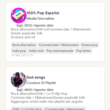
100% Pop Español
Media/Giornalista
&gt; 3500 risposte date
Rock alternativo
Chill out
Commerciale / Mainstream
Dream pop
Indie folk
Scrivere articoli
Rock alternativo
Commerciale / Mainstream
Dream pop
Indie pop
Indie rock
Pop internazionale
Pop latino
Lofi bedroom
Sad songs
Curatore Di Playlist
&gt; 4600 risposte date
Rock alternativo
Chill / Lo-fi Hip-Hop
Commerciale / Mainstream
Dream pop
Indie folk
Aggiungere artisti nelle mie playlist più seguite
Chill / Lo-fi Hip-Hop
Commerciale / Mainstream