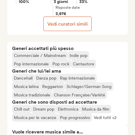
100%
3 giorni
33%
Risposte date
3,976
Vedi curatori simili
Generi accettati più spesso
Commerciale / Mainstream
Indie pop
Pop internazionale
Pop rock
Cantautore
Generi che lui/lei ama
Dancehall
Danza pop
Rap internazionale
Musica latina
Reggaeton
Schlager/German Song
Musica tradizionale
Chanson Française/Variété
Generi che sono disposti ad accettare
Chill out
Dream pop
Elettronica
Musica da film
Musica per le vacanze
Pop progressivo
Vedi tutti +2
Vuole ricevere musica simile a...