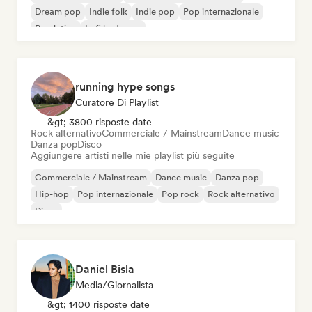
Dream pop
Indie folk
Indie pop
Pop internazionale
Pop latino
Lofi bedroom
running hype songs
Curatore Di Playlist
&gt; 3800 risposte date
Rock alternativo
Commerciale / Mainstream
Dance music
Danza pop
Disco
Aggiungere artisti nelle mie playlist più seguite
Commerciale / Mainstream
Dance music
Danza pop
Hip-hop
Pop internazionale
Pop rock
Rock alternativo
Disco
Daniel Bisla
Media/Giornalista
&gt; 1400 risposte date