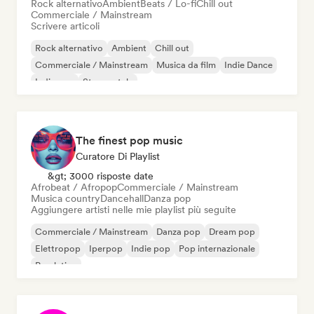
Rock alternativo
Ambient
Beats / Lo-fi
Chill out
Commerciale / Mainstream
Scrivere articoli
Rock alternativo
Ambient
Chill out
Commerciale / Mainstream
Musica da film
Indie Dance
Indie pop
Strumentale
The finest pop music
Curatore Di Playlist
&gt; 3000 risposte date
Afrobeat / Afropop
Commerciale / Mainstream
Musica country
Dancehall
Danza pop
Aggiungere artisti nelle mie playlist più seguite
Commerciale / Mainstream
Danza pop
Dream pop
Elettropop
Iperpop
Indie pop
Pop internazionale
Pop latino