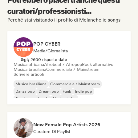
curatori/professionisti...
Perché stai visitando il profilo di Melancholic songs
POP CYBER
Media/Giornalista
&gt; 2600 risposte date
Musica africana
Afrobeat / Afropop
Rock alternativo
Musica brasiliana
Commerciale / Mainstream
Scrivere articoli
Musica brasiliana
Commerciale / Mainstream
Danza pop
Dream pop
Funk
Indie pop
Pop internazionale
Musica latina
New Female Pop Artists 2026
Curatore Di Playlist