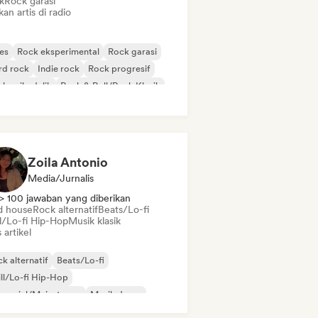
k
Rock garasi
kan artis di radio
es
Rock eksperimental
Rock garasi
rd rock
Indie rock
Rock progresif
k psikedelik
Rock & Roll/Rock Klasik
Zoila Antonio
Media/Jurnalis
> 100 jawaban yang diberikan
d house
Rock alternatif
Beats/Lo-fi
ll/Lo-fi Hip-Hop
Musik klasik
s artikel
k alternatif
Beats/Lo-fi
ll/Lo-fi Hip-Hop
mersial/Mainstream
Musik dansa
sco
Dream pop
Musik house