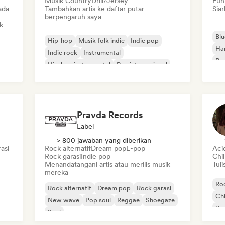
Musik Country
Drill/Jersey
Fun
ada
Tambahkan artis ke daftar putar
Siar
berpengaruh saya
k
Blu
Hip-hop
Musik folk indie
Indie pop
Ha
Indie rock
Instrumental
Roc
Hip-hop instrumental
Rap internasional
Rap dalam bahasa Inggris
Pravda Records
Label
> 800 jawaban yang diberikan
asi
Rock alternatif
Dream pop
E-pop
Aci
Rock garasi
Indie pop
Chi
Menandatangani artis atau merilis musik
Tuli
mereka
Roc
Rock alternatif
Dream pop
Rock garasi
Chi
New wave
Pop soul
Reggae
Shoegaze
Ko
Soul
Di