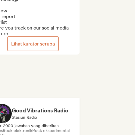
iew

 report

ist

e you track on our social media

ture
Lihat kurator serupa
Good Vibrations Radio
Stasiun Radio
> 2900 jawaban yang diberikan
es
Rock elektronik
Rock eksperimental