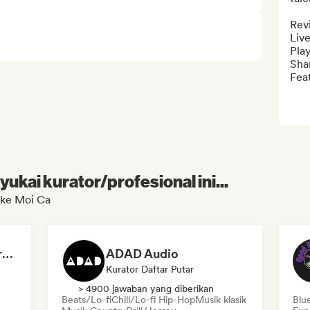
Rev
Live
Playl
Shar
Fea
kai kurator/profesional ini...
ake Moi Ca
Dreamers Island Entertainment
ADAD Audio
Kurator Daftar Putar
> 4900 jawaban yang diberikan
Beats/Lo-fi
Chill/Lo-fi Hip-Hop
Musik klasik
Blu