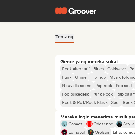
Tentang
Genre yang mereka sukai
Rock alternatif
Blues
Coldwave
Po
Funk
Grime
Hip-hop
Musik folk in
Nouvelle scene
Pop rock
Pop soul
Pop psikedelik
Punk Rock
Rap dalam
Rock & Roll/Rock Klasik
Soul
Rock 
Mereka ingin menerima musik ya
Cabadzi
Odezenne
Scylla
Lomepal
Orelsan
Lihat semu