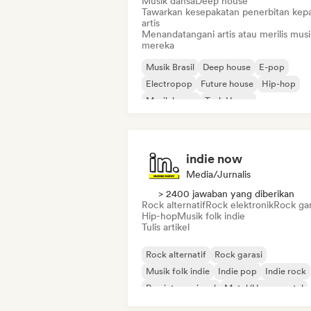
Musik dansa
Deep house
Tawarkan kesepakatan penerbitan kep
artis
Menandatangani artis atau merilis musi
mereka
Musik Brasil
Deep house
E-pop
Electropop
Future house
Hip-hop
Musik house
Tech House
indie now
Media/Jurnalis
> 2400 jawaban yang diberikan
Rock alternatif
Rock elektronik
Rock gar
Hip-hop
Musik folk indie
Tulis artikel
Rock alternatif
Rock garasi
Musik folk indie
Indie pop
Indie rock
Rap internasional
Metal/Heavy metal
Pop rock