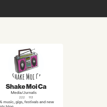
Shake Moi Ca
Media/Jurnalis
222
113
 music, gigs, festivals and new 
nts blog.
