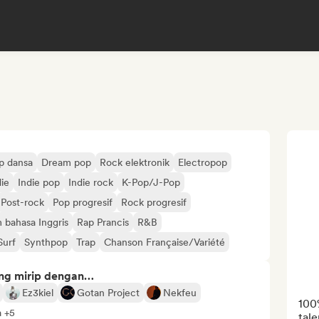
p dansa
Dream pop
Rock elektronik
Electropop
die
Indie pop
Indie rock
K-Pop/J-Pop
Post-rock
Pop progresif
Rock progresif
 bahasa Inggris
Rap Prancis
R&B
Surf
Synthpop
Trap
Chanson Française/Variété
ng mirip dengan…
Ez3kiel
Gotan Project
Nekfeu
100%
a +5
tale