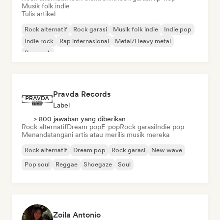
Musik folk indie
Tulis artikel
Rock alternatif
Rock garasi
Musik folk indie
Indie pop
Indie rock
Rap internasional
Metal/Heavy metal
Pop rock
Pravda Records
Label
> 800 jawaban yang diberikan
Rock alternatif
Dream pop
E-pop
Rock garasi
Indie pop
Menandatangani artis atau merilis musik mereka
Rock alternatif
Dream pop
Rock garasi
New wave
Pop soul
Reggae
Shoegaze
Soul
Zoila Antonio