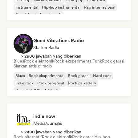
Instrumental
Hip-hop instrumental
Rap internasional
Rap dalam bahasa Inggris
Good Vibrations Radio
Stasiun Radio
> 2900 jawaban yang diberikan
Blues
Rock elektronik
Rock eksperimental
Funk
Rock garasi
Siarkan artis di radio
Blues
Rock eksperimental
Rock garasi
Hard rock
Indie rock
Rock progresif
Rock psikedelik
Rock & Roll/Rock Klasik
indie now
Media/Jurnalis
> 2400 jawaban yang diberikan
Rock alternatif
Rock elektronik
Rock garasi
Hip-hop