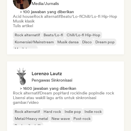
Media/Jurnalis
> 100 jawaban yang diberikan
Acid house
Rock alternatif
Beats/Lo-fi
Chill/Lo-fi Hip-Hop
Musik klasik
Tulis artikel
Rock alternatif
Beats/Lo-fi
Chill/Lo-fi Hip-Hop
Komersial/Mainstream
Musik dansa
Disco
Dream pop
Musik house
Lorenzo Lautz
Pengawas Sinkronisasi
> 1600 jawaban yang diberikan
Rock alternatif
Dream pop
Hard rock
Indie pop
Indie rock
Lisensi atau wakili lagu artis untuk sinkronisasi
gambar/video
Rock alternatif
Hard rock
Indie pop
Indie rock
Metal/Heavy metal
New wave
Post-rock
Rock psikedelik