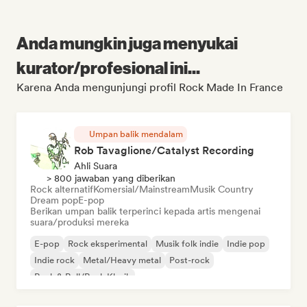
Anda mungkin juga menyukai
kurator/profesional ini...
Karena Anda mengunjungi profil Rock Made In France
Umpan balik mendalam
Rob Tavaglione/Catalyst Recording
Ahli Suara
> 800 jawaban yang diberikan
Rock alternatif
Komersial/Mainstream
Musik Country
Dream pop
E-pop
Berikan umpan balik terperinci kepada artis mengenai
suara/produksi mereka
E-pop
Rock eksperimental
Musik folk indie
Indie pop
Indie rock
Metal/Heavy metal
Post-rock
Rock & Roll/Rock Klasik