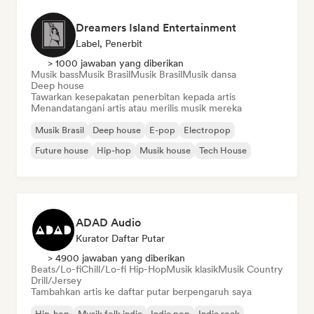
Dreamers Island Entertainment
Label, Penerbit
> 1000 jawaban yang diberikan
Musik bass
Musik Brasil
Musik Brasil
Musik dansa
Deep house
Tawarkan kesepakatan penerbitan kepada artis
Menandatangani artis atau merilis musik mereka
Musik Brasil
Deep house
E-pop
Electropop
Future house
Hip-hop
Musik house
Tech House
ADAD Audio
Kurator Daftar Putar
> 4900 jawaban yang diberikan
Beats/Lo-fi
Chill/Lo-fi Hip-Hop
Musik klasik
Musik Country
Drill/Jersey
Tambahkan artis ke daftar putar berpengaruh saya
Hip-hop
Musik folk indie
Indie pop
Indie rock