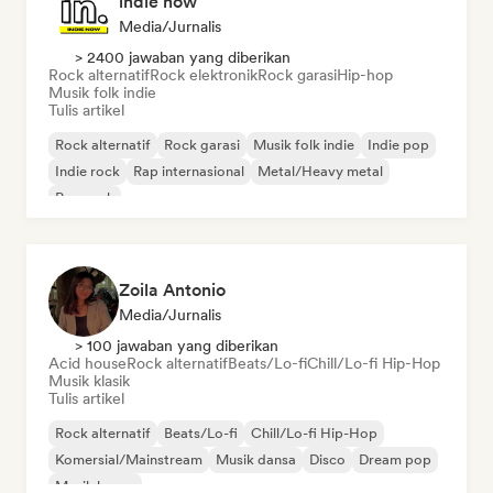
indie now
Media/Jurnalis
> 2400 jawaban yang diberikan
Rock alternatif
Rock elektronik
Rock garasi
Hip-hop
Musik folk indie
Tulis artikel
Rock alternatif
Rock garasi
Musik folk indie
Indie pop
Indie rock
Rap internasional
Metal/Heavy metal
Pop rock
Zoila Antonio
Media/Jurnalis
> 100 jawaban yang diberikan
Acid house
Rock alternatif
Beats/Lo-fi
Chill/Lo-fi Hip-Hop
Musik klasik
Tulis artikel
Rock alternatif
Beats/Lo-fi
Chill/Lo-fi Hip-Hop
Komersial/Mainstream
Musik dansa
Disco
Dream pop
Musik house