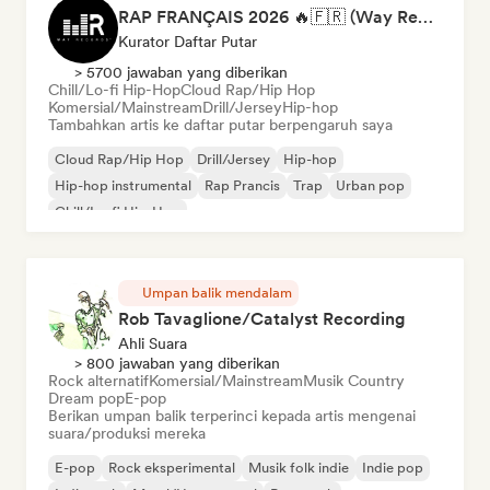
RAP FRANÇAIS 2026 🔥🇫🇷 (Way Records)
Kurator Daftar Putar
> 5700 jawaban yang diberikan
Chill/Lo-fi Hip-Hop
Cloud Rap/Hip Hop
Komersial/Mainstream
Drill/Jersey
Hip-hop
Tambahkan artis ke daftar putar berpengaruh saya
Cloud Rap/Hip Hop
Drill/Jersey
Hip-hop
Hip-hop instrumental
Rap Prancis
Trap
Urban pop
Chill/Lo-fi Hip-Hop
Umpan balik mendalam
Rob Tavaglione/Catalyst Recording
Ahli Suara
> 800 jawaban yang diberikan
Rock alternatif
Komersial/Mainstream
Musik Country
Dream pop
E-pop
Berikan umpan balik terperinci kepada artis mengenai
suara/produksi mereka
E-pop
Rock eksperimental
Musik folk indie
Indie pop