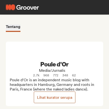
Tentang
Poule d'Or
Media/Jurnalis
2.7k
968
772
348
62
Poule d'Or is an independent music blog with 
headquarters in Hamburg, Germany and roots in 
Paris, France (where the naked ladies dance).
Lihat kurator serupa