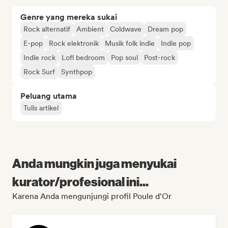
Genre yang mereka sukai
Rock alternatif
Ambient
Coldwave
Dream pop
E-pop
Rock elektronik
Musik folk indie
Indie pop
Indie rock
Lofi bedroom
Pop soul
Post-rock
Rock Surf
Synthpop
Peluang utama
Tulis artikel
Anda mungkin juga menyukai
kurator/profesional ini...
Karena Anda mengunjungi profil Poule d'Or