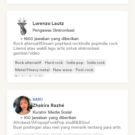
Lorenzo Lautz
Pengawas Sinkronisasi
> 1600 jawaban yang diberikan
Rock alternatif
Dream pop
Hard rock
Indie pop
Indie rock
Lisensi atau wakili lagu artis untuk sinkronisasi
gambar/video
Rock alternatif
Hard rock
Indie pop
Indie rock
Metal/Heavy metal
New wave
Post-rock
Rock psikedelik
BARU
Zhakira Razhé
Kurator Media Sosial
< 100 jawaban yang diberikan
Afrobeat/Afropop
Funk
Pop soul
R&B
Soul
Buat postingan atau reel yang menarik tentang para artis