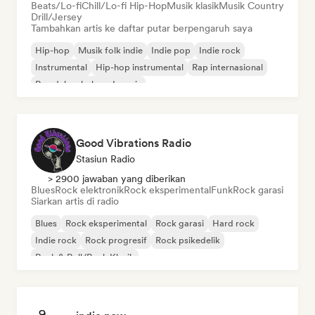
Beats/Lo-fi
Chill/Lo-fi Hip-Hop
Musik klasik
Musik Country
Drill/Jersey
Tambahkan artis ke daftar putar berpengaruh saya
Hip-hop
Musik folk indie
Indie pop
Indie rock
Instrumental
Hip-hop instrumental
Rap internasional
Rap dalam bahasa Inggris
Good Vibrations Radio
Stasiun Radio
> 2900 jawaban yang diberikan
Blues
Rock elektronik
Rock eksperimental
Funk
Rock garasi
Siarkan artis di radio
Blues
Rock eksperimental
Rock garasi
Hard rock
Indie rock
Rock progresif
Rock psikedelik
Rock & Roll/Rock Klasik