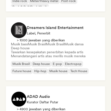
Indie rock
Metal/Heavy metal
Post-rock
Rock & Roll/Rock Klasik
Dreamers Island Entertainment
Label, Penerbit
> 1000 jawaban yang diberikan
Musik bass
Musik Brasil
Musik Brasil
Musik dansa
Deep house
Tawarkan kesepakatan penerbitan kepada artis
Menandatangani artis atau merilis musik mereka
Musik Brasil
Deep house
E-pop
Electropop
Future house
Hip-hop
Musik house
Tech House
ADAD Audio
Kurator Daftar Putar
> 4900 jawaban yang diberikan