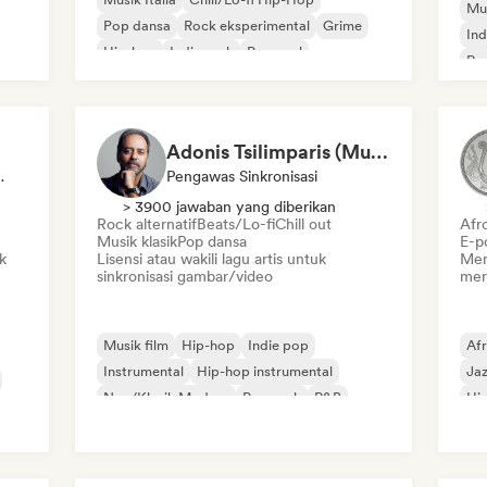
Mus
Pop dansa
Rock eksperimental
Grime
Ind
Hip-hop
Indie rock
Pop soul
Rap
Adonis Tsilimparis (Music Supervisor)
r, Ahli Suara
Pengawas Sinkronisasi
> 3900 jawaban yang diberikan
Rock alternatif
Beats/Lo-fi
Chill out
Afr
Musik klasik
Pop dansa
E-p
k
Lisensi atau wakili lagu artis untuk
Men
sinkronisasi gambar/video
mer
Musik film
Hip-hop
Indie pop
Af
Instrumental
Hip-hop instrumental
Jaz
Neo/Klasik Modern
Pop rock
R&B
Hip