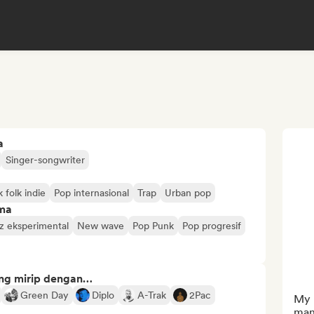
a
Singer-songwriter
 folk indie
Pop internasional
Trap
Urban pop
ima
z eksperimental
New wave
Pop Punk
Pop progresif
ng mirip dengan…
Green Day
Diplo
A-Trak
2Pac
My l
mani