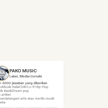
PAKO MUSIC
Label, Media/Jurnalis
> 5000 jawaban yang diberikan
es
Musik Italia
Chill/Lo-fi Hip-Hop
k klasik
Dream pop
s artikel
andatangani artis atau merilis musik
eka