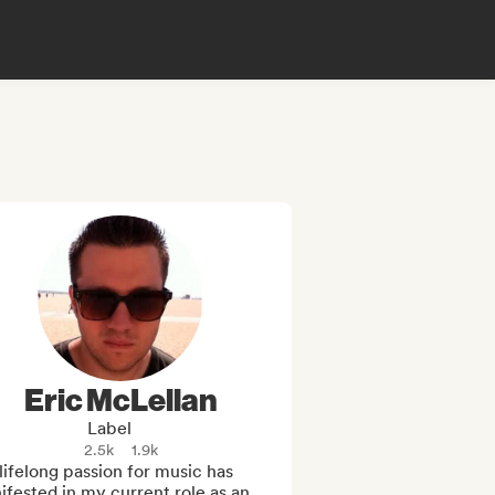
Eric McLellan
Label
2.5k
1.9k
ifelong passion for music has 
fested in my current role as an 