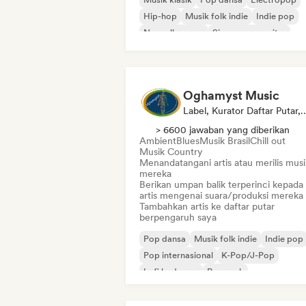
Hip-hop
Musik folk indie
Indie pop
Nouvelle scene
Singer-songwriter
Oghamyst Music
Label, Kurator Daftar Puta
> 6600 jawaban yang diberikan
Ambient
Blues
Musik Brasil
Chill out
Musik Country
Menandatangani artis atau merilis musi
mereka
Berikan umpan balik terperinci kepada
artis mengenai suara/produksi mereka
Tambahkan artis ke daftar putar
berpengaruh saya
Pop dansa
Musik folk indie
Indie pop
Pop internasional
K-Pop/J-Pop
Lofi bedroom
Pop rock
Singer-songwriter