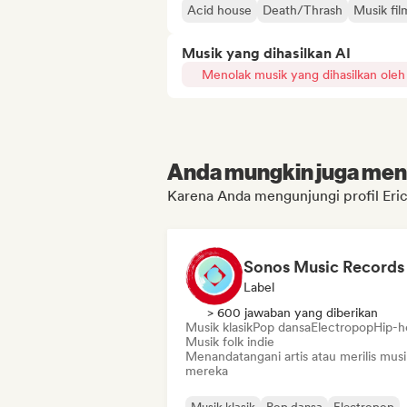
Acid house
Death/Thrash
Musik fil
Musik yang dihasilkan AI
Menolak musik yang dihasilkan oleh
Anda mungkin juga menyu
Karena Anda mengunjungi profil Eri
Sonos Music Records
Label
> 600 jawaban yang diberikan
Musik klasik
Pop dansa
Electropop
Hip-h
Musik folk indie
Menandatangani artis atau merilis musi
mereka
Musik klasik
Pop dansa
Electropop