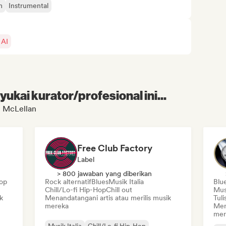
m
Instrumental
 AI
kai kurator/profesional ini...
c McLellan
Free Club Factory
Label
> 800 jawaban yang diberikan
op
Rock alternatif
Blues
Musik Italia
Blu
Chill/Lo-fi Hip-Hop
Chill out
Musi
k
Menandatangani artis atau merilis musik
Tuli
mereka
Men
mer
Musik Italia
Chill/Lo-fi Hip-Hop