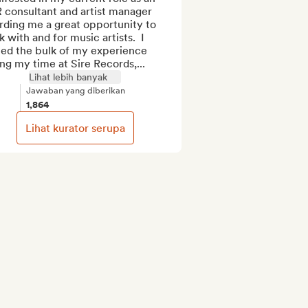
 consultant and artist manager 
rding me a great opportunity to 
 with and for music artists.  I 
ned the bulk of my experience 
ng my time at Sire Records,...
Lihat lebih banyak
Jawaban yang diberikan
1,864
Lihat kurator serupa