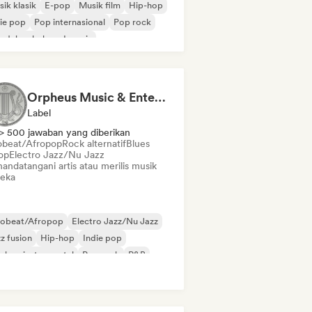
ik klasik
E-pop
Musik film
Hip-hop
ie pop
Pop internasional
Pop rock
 dalam bahasa Inggris
Orpheus Music & Entertainment
Label
> 500 jawaban yang diberikan
obeat/Afropop
Rock alternatif
Blues
op
Electro Jazz/Nu Jazz
andatangani artis atau merilis musik
eka
robeat/Afropop
Electro Jazz/Nu Jazz
z fusion
Hip-hop
Indie pop
-hop instrumental
Pop rock
R&B