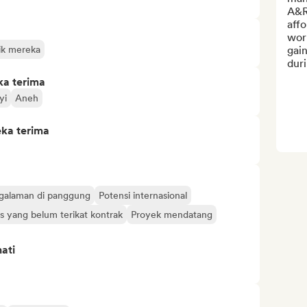
A&R
affo
work
sik mereka
gai
duri
ka terima
yi
Aneh
eka terima
galaman di panggung
Potensi internasional
is yang belum terikat kontrak
Proyek mendatang
ati