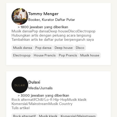
Tommy Menger
Booker, Kurator Daftar Putar
> 1800 jawaban yang diberikan
Musik dansa
Pop dansa
Deep house
Disco
Electropop
Hubungkan artis dengan peluang acara langsung
Tambahkan artis ke daftar putar berpengaruh saya
Musik dansa
Pop dansa
Deep house
Disco
Electropop
House Prancis
Pop Prancis
Musik house
Dulaxi
Media/Jurnalis
> 3000 jawaban yang diberikan
Rock alternatif
Chill/Lo-fi Hip-Hop
Musik klasik
Komersial/Mainstream
Musik Country
Tulis artikel
Rock alternatif
Musik klasik
Komersial/Mainstream