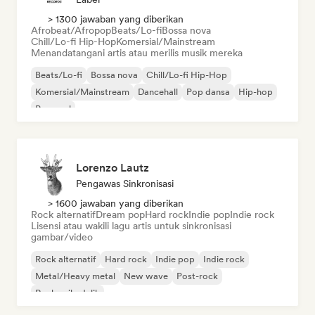
> 1300 jawaban yang diberikan
Afrobeat/Afropop
Beats/Lo-fi
Bossa nova
Chill/Lo-fi Hip-Hop
Komersial/Mainstream
Menandatangani artis atau merilis musik mereka
Beats/Lo-fi
Bossa nova
Chill/Lo-fi Hip-Hop
Komersial/Mainstream
Dancehall
Pop dansa
Hip-hop
Pop soul
Lorenzo Lautz
Pengawas Sinkronisasi
> 1600 jawaban yang diberikan
Rock alternatif
Dream pop
Hard rock
Indie pop
Indie rock
Lisensi atau wakili lagu artis untuk sinkronisasi
gambar/video
Rock alternatif
Hard rock
Indie pop
Indie rock
Metal/Heavy metal
New wave
Post-rock
Rock psikedelik