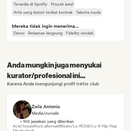
Tersedia di Spotify
Proyek awal
Artis yang belum terikat kontrak
Talenta muda
Mereka tidak ingin menerima...
Demo
Rekaman langsung
Fidelity rendah
Anda mungkin juga menyukai
kurator/profesional ini...
Karena Anda mengunjungi profil trèfor club
Zoila Antonio
Media/Jurnalis
> 100 jawaban yang diberikan
Acid house
Rock alternatif
Beats/Lo-fi
Chill/Lo-fi Hip-Hop
Musik klasik