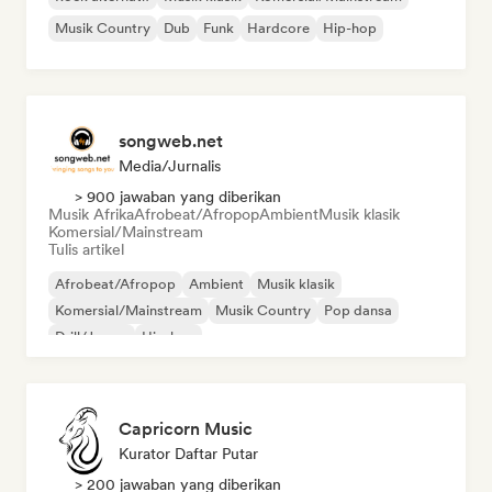
Musik Country
Dub
Funk
Hardcore
Hip-hop
songweb.net
Media/Jurnalis
> 900 jawaban yang diberikan
Musik Afrika
Afrobeat/Afropop
Ambient
Musik klasik
Komersial/Mainstream
Tulis artikel
Afrobeat/Afropop
Ambient
Musik klasik
Komersial/Mainstream
Musik Country
Pop dansa
Drill/Jersey
Hip-hop
Capricorn Music
Kurator Daftar Putar
> 200 jawaban yang diberikan