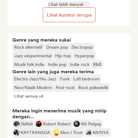
Lihat lebih banyak
Lihat kurator serupa
Genre yang mereka sukai
Rock alternatif
Dream pop
Electropop
Jazz eksperimental
Hip-hop
Hyperpop
Musik folk indie
Indie pop
Indie rock
R&B
Genre lain yang juga mereka terima
Electro Jazz/Nu Jazz
Funk
Lofi bedroom
Neo/Klasik Modern
Post-rock
Rock psikedelik
Lihat semua +4
Mereka ingin menerima musik yang mirip
dengan…
Skiifall
Robert Robert
Klô Pelgag
KAYTRANADA
Men I Trust
MUNYA