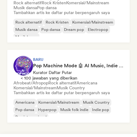
Rock alternatif
Rock Kristen
Komersial/Mainstream
Musik dansa
Pop dansa
Tambahkan artis ke daftar putar berpengaruh saya
Rock alternatif
Rock Kristen
Komersial/Mainstream
Musik dansa
Pop dansa
Dream pop
Electropop
Musik house
BARU
Pop Machine Mode 🤖 AI Music, Indie Pop & Dream Pop
Kurator Daftar Putar
< 100 jawaban yang diberikan
Afrobeat/Afropop
Rock alternatif
Americana
Komersial/Mainstream
Musik Country
Tambahkan artis ke daftar putar berpengaruh saya
Americana
Komersial/Mainstream
Musik Country
Pop dansa
Hyperpop
Musik folk indie
Indie pop
Pop internasional