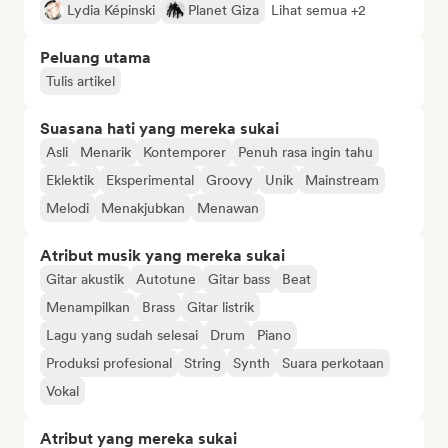
Lydia Képinski
Planet Giza
Lihat semua +2
Peluang utama
Tulis artikel
Suasana hati yang mereka sukai
Asli
Menarik
Kontemporer
Penuh rasa ingin tahu
Eklektik
Eksperimental
Groovy
Unik
Mainstream
Melodi
Menakjubkan
Menawan
Atribut musik yang mereka sukai
Gitar akustik
Autotune
Gitar bass
Beat
Menampilkan
Brass
Gitar listrik
Lagu yang sudah selesai
Drum
Piano
Produksi profesional
String
Synth
Suara perkotaan
Vokal
Atribut yang mereka sukai