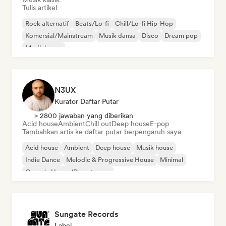
Tulis artikel
Rock alternatif
Beats/Lo-fi
Chill/Lo-fi Hip-Hop
Komersial/Mainstream
Musik dansa
Disco
Dream pop
Musik house
N3UX
Kurator Daftar Putar
> 2800 jawaban yang diberikan
Acid house
Ambient
Chill out
Deep house
E-pop
Tambahkan artis ke daftar putar berpengaruh saya
Acid house
Ambient
Deep house
Musik house
Indie Dance
Melodic & Progressive House
Minimal
Organic House/Downtempo
Sungate Records
Label