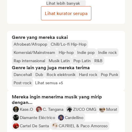
Lihat lebih banyak
Lihat kurator serupa
Genre yang mereka sukai
Afrobeat/Afropop
Chill/Lo-fi Hip-Hop
Komersial/Mainstream
Hip-hop
Indie pop
Indie rock
Rap internasional
Musik Latin
Pop Latin
R&B
Genre lain yang juga mereka terima
Dancehall
Dub
Rock elektronik
Hard rock
Pop Punk
Post-rock
Lihat semua +5
Mereka ingin menerima musik yang mirip
dengan…
Kase.O
C. Tangana
ZUCO OMG
Morat
Diamante Eléctrico
Cardellino
Cartel De Santa
CA7RIEL & Paco Amoroso