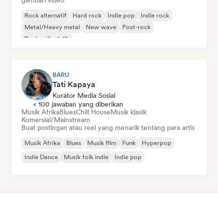
gambar/video
Rock alternatif
Hard rock
Indie pop
Indie rock
Metal/Heavy metal
New wave
Post-rock
Rock psikedelik
BARU
Tati Kapaya
Kurator Media Sosial
< 100 jawaban yang diberikan
Musik Afrika
Blues
Chill House
Musik klasik
Komersial/Mainstream
Buat postingan atau reel yang menarik tentang para artis
Musik Afrika
Blues
Musik film
Funk
Hyperpop
Indie Dance
Musik folk indie
Indie pop