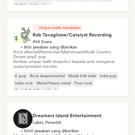
Chill/Lo-fi Hip-Hop
Umpan balik mendalam
Rob Tavaglione/Catalyst Recording
Ahli Suara
> 800 jawaban yang diberikan
Rock alternatif
Komersial/Mainstream
Musik Country
Dream pop
E-pop
Berikan umpan balik terperinci kepada artis mengenai
suara/produksi mereka
E-pop
Rock eksperimental
Musik folk indie
Indie pop
Indie rock
Metal/Heavy metal
Post-rock
Rock & Roll/Rock Klasik
Dreamers Island Entertainment
Label, Penerbit
> 1000 jawaban yang diberikan