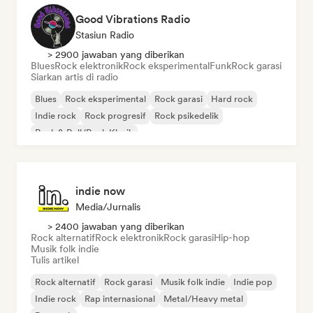
Good Vibrations Radio
Stasiun Radio
> 2900 jawaban yang diberikan
Blues
Rock elektronik
Rock eksperimental
Funk
Rock garasi
Siarkan artis di radio
Blues
Rock eksperimental
Rock garasi
Hard rock
Indie rock
Rock progresif
Rock psikedelik
Rock & Roll/Rock Klasik
indie now
Media/Jurnalis
> 2400 jawaban yang diberikan
Rock alternatif
Rock elektronik
Rock garasi
Hip-hop
Musik folk indie
Tulis artikel
Rock alternatif
Rock garasi
Musik folk indie
Indie pop
Indie rock
Rap internasional
Metal/Heavy metal