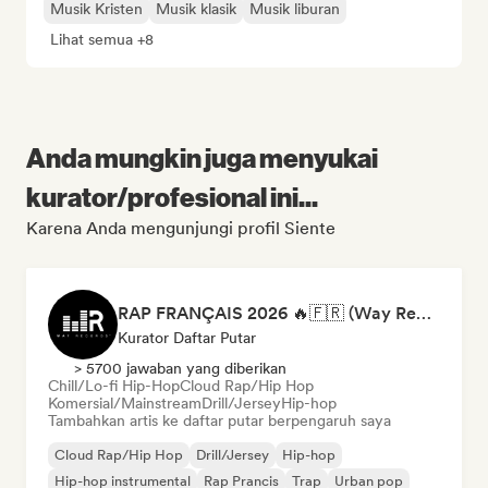
Musik Kristen
Musik klasik
Musik liburan
Lihat semua +8
Anda mungkin juga menyukai
kurator/profesional ini...
Karena Anda mengunjungi profil Siente
RAP FRANÇAIS 2026 🔥🇫🇷 (Way Records)
Kurator Daftar Putar
> 5700 jawaban yang diberikan
Chill/Lo-fi Hip-Hop
Cloud Rap/Hip Hop
Komersial/Mainstream
Drill/Jersey
Hip-hop
Tambahkan artis ke daftar putar berpengaruh saya
Cloud Rap/Hip Hop
Drill/Jersey
Hip-hop
Hip-hop instrumental
Rap Prancis
Trap
Urban pop