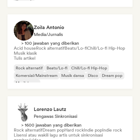
Pop rock
Zoila Antonio
Media/Jurnalis
> 100 jawaban yang diberikan
Acid house
Rock alternatif
Beats/Lo-fi
Chill/Lo-fi Hip-Hop
Musik klasik
Tulis artikel
Rock alternatif
Beats/Lo-fi
Chill/Lo-fi Hip-Hop
Komersial/Mainstream
Musik dansa
Disco
Dream pop
Musik house
Lorenzo Lautz
Pengawas Sinkronisasi
> 1600 jawaban yang diberikan
Rock alternatif
Dream pop
Hard rock
Indie pop
Indie rock
Lisensi atau wakili lagu artis untuk sinkronisasi