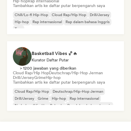
Hip-hop
Rap internasional
Tambahkan artis ke daftar putar berpengaruh saya
Chill/Lo-fi Hip-Hop
Cloud Rap/Hip Hop
Drill/Jersey
Hip-hop
Rap internasional
Rap dalam bahasa Inggris
Trap
Basketball Vibes 🏀🔥
Kurator Daftar Putar
> 1200 jawaban yang diberikan
Cloud Rap/Hip Hop
Deutschrap/Hip-Hop Jerman
Drill/Jersey
Grime
Hip-hop
Tambahkan artis ke daftar putar berpengaruh saya
Cloud Rap/Hip Hop
Deutschrap/Hip-Hop Jerman
Drill/Jersey
Grime
Hip-hop
Rap internasional
Nederhop/Hip-Hop Belanda
Rap dalam bahasa Inggris