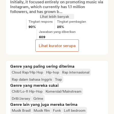
Initially, it focused entirely on promoting music via 
Instagram, which currently has 1.1 million 
followers, and has grown b...
Lihat lebih banyak
Tingkat respons
Tingkat pembagian
90%
25%
Jawaban yang diberikan
609
Lihat kurator serupa
Genre yang paling sering diterima
Cloud Rap/Hip Hop
Hip-hop
Rap internasional
Rap dalam bahasa Inggris
Trap
Genre yang mereka sukai
Chill/Lo-fi Hip-Hop
Komersial/Mainstream
Drill/Jersey
Grime
Genre lain yang juga mereka terima
Musik Brasil
Musik film
Funk
Lofi bedroom