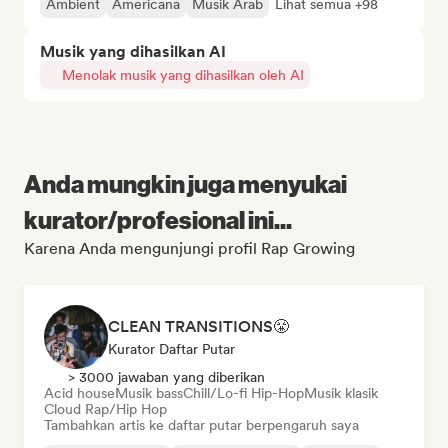
Ambient
Americana
Musik Arab
Lihat semua +98
Musik yang dihasilkan AI
Menolak musik yang dihasilkan oleh AI
Anda mungkin juga menyukai
kurator/profesional ini...
Karena Anda mengunjungi profil Rap Growing
CLEAN TRANSITIONS😤
Kurator Daftar Putar
> 3000 jawaban yang diberikan
Acid house
Musik bass
Chill/Lo-fi Hip-Hop
Musik klasik
Cloud Rap/Hip Hop
Tambahkan artis ke daftar putar berpengaruh saya