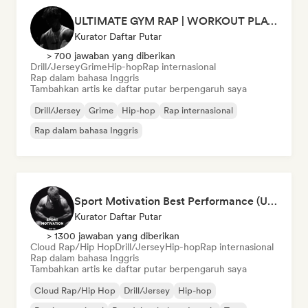
ULTIMATE GYM RAP | WORKOUT PLAYLIST 2026 🔥
Kurator Daftar Putar
> 700 jawaban yang diberikan
Drill/Jersey
Grime
Hip-hop
Rap internasional
Rap dalam bahasa Inggris
Tambahkan artis ke daftar putar berpengaruh saya
Drill/Jersey
Grime
Hip-hop
Rap internasional
Rap dalam bahasa Inggris
Sport Motivation Best Performance (Uniside Digital)
Kurator Daftar Putar
> 1300 jawaban yang diberikan
Cloud Rap/Hip Hop
Drill/Jersey
Hip-hop
Rap internasional
Rap dalam bahasa Inggris
Tambahkan artis ke daftar putar berpengaruh saya
Cloud Rap/Hip Hop
Drill/Jersey
Hip-hop