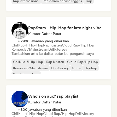
Rap internasional
Rap dalam bahasa Inggris
Trap
RapStars - Hip-Hop for late night vibes (by Music Outsider)
Kurator Daftar Putar
> 2900 jawaban yang diberikan
Chill/Lo-fi Hip-Hop
Rap Kristen
Cloud Rap/Hip Hop
Komersial/Mainstream
Drill/Jersey
Tambahkan artis ke daftar putar berpengaruh saya
Chill/Lo-fi Hip-Hop
Rap Kristen
Cloud Rap/Hip Hop
Komersial/Mainstream
Drill/Jersey
Grime
Hip-hop
Rap internasional
Who's on aux? rap playlist
Kurator Daftar Putar
> 800 jawaban yang diberikan
Chill/Lo-fi Hip-Hop
Cloud Rap/Hip Hop
Drill/Jersey