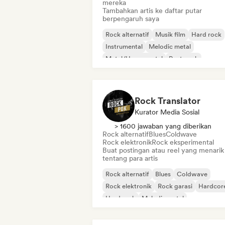
mereka
Tambahkan artis ke daftar putar
berpengaruh saya
Rock alternatif
Musik film
Hard rock
Instrumental
Melodic metal
Metal/Heavy metal
Post-rock
Rock progresif
Rock Translator
Kurator Media Sosial
> 1600 jawaban yang diberikan
Rock alternatif
Blues
Coldwave
Rock elektronik
Rock eksperimental
Buat postingan atau reel yang menarik
tentang para artis
Rock alternatif
Blues
Coldwave
Rock elektronik
Rock garasi
Hardcor
Hard rock
Melodic metal