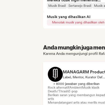
Mereka tidak ingin menerima...
Musik Brasil
Sertanejo Brasil
Musik 
Musik yang dihasilkan AI
Menolak musik yang dihasilkan oleh
Anda mungkin juga menyu
Karena Anda mengunjungi profil Rafa
Label, Mentor, Kurator Daftar Pu
> 8000 jawaban yang diberikan
Rock alternatif
Ambient
Musik klasik
Death/Thrash
E-pop
Berikan saran yang membangun kepad
artis
Menandatangani artis atau merilis musi