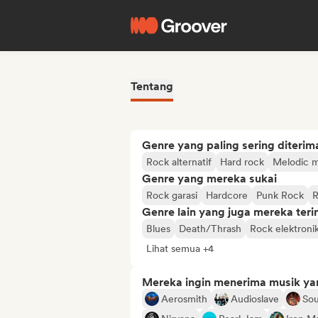
Tentang
Genre yang paling sering diterim
Rock alternatif
Hard rock
Melodic m
Genre yang mereka sukai
Rock garasi
Hardcore
Punk Rock
R
Genre lain yang juga mereka ter
Blues
Death/Thrash
Rock elektroni
Lihat semua +4
Mereka ingin menerima musik ya
Aerosmith
Audioslave
So