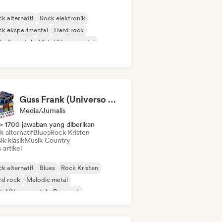
k alternatif
Rock elektronik
k eksperimental
Hard rock
lodic metal
Metal/Heavy metal
p Punk
Post-rock
Guss Frank (Universo do Rock)
Media/Jurnalis
> 1700 jawaban yang diberikan
 alternatif
Blues
Rock Kristen
k klasik
Musik Country
s artikel
k alternatif
Blues
Rock Kristen
rd rock
Melodic metal
tal/Heavy metal
Pop rock
k progresif