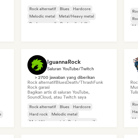
Rock alternatif
Blues
Hardcore
Roc
Melodic metal
Metal/Heavy metal
Roc
Rock progresif
Rock psikedelik
Me
Punk Rock
Po
IguannaRock
Saluran YouTube/Twitch
> 2700 jawaban yang diberikan
Rock alternatif
Blues
Death/Thrash
Funk
Rock
Rock garasi
Musi
Bagikan artis di saluran YouTube,
Tuli
SoundCloud, atau Twitch saya
Roc
Rock alternatif
Blues
Hardcore
Ha
e
Hard rock
Melodic metal
Me
Metal/Heavy metal
Rock progresif
Roc
Rock psikedelik