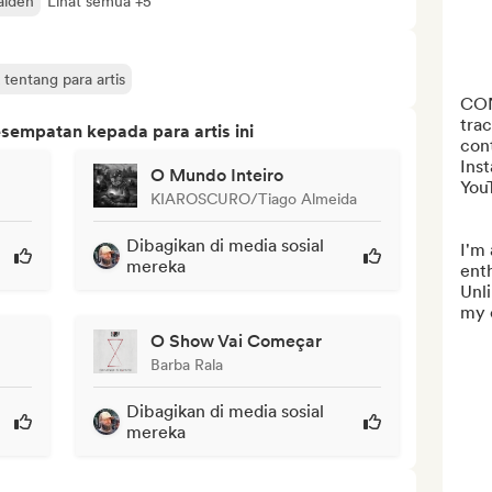
aiden
Lihat semua +5
tentang para artis
CON
trac
sempatan kepada para artis ini
con
Ins
O Mundo Inteiro
YouT
KIAROSCURO/Tiago Almeida
Dibagikan di media sosial
I'm 
mereka
enth
Unli
my c
O Show Vai Começar
Barba Rala
Dibagikan di media sosial
mereka