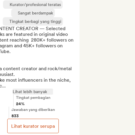
Kurator/profesional teratas
Sangat berdampak
Tingkat berbagi yang tinggi
TENT CREATOR — Selected 
ks are featured in original video 
tent reaching  280K+ followers on 
tagram and 45K+ followers on 
ube.

a content creator and rock/metal 
usiast.

ke most influencers in the niche, 
...
Lihat lebih banyak
Tingkat pembagian
24%
Jawaban yang diberikan
833
Lihat kurator serupa