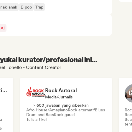
anak-anak
E-pop
Trap
 AI
kai kurator/profesional ini...
el Tonello - Content Creator
MANAGARM Productions
Rock Autoral
tar
Media/Jurnalis
> 600 jawaban yang diberikan
Afro House/Amapiano
Rock alternatif
Blues
Rock
Drum and Bass
Rock garasi
Roc
a
Tulis artikel
Bua
tent
k