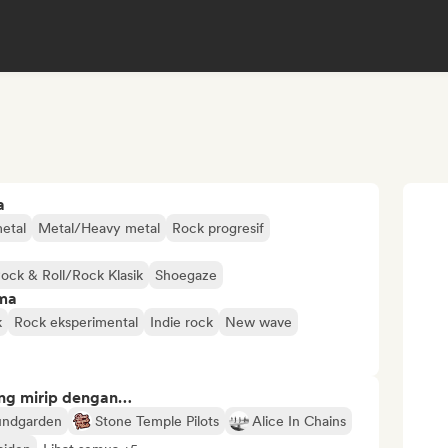
a
etal
Metal/Heavy metal
Rock progresif
ock & Roll/Rock Klasik
Shoegaze
ima
k
Rock eksperimental
Indie rock
New wave
ng mirip dengan…
undgarden
Stone Temple Pilots
Alice In Chains