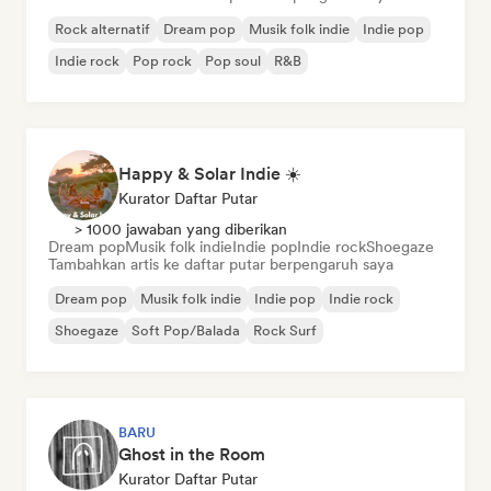
Rock alternatif
Dream pop
Musik folk indie
Indie pop
Indie rock
Pop rock
Pop soul
R&B
Happy & Solar Indie ☀️
Kurator Daftar Putar
> 1000 jawaban yang diberikan
Dream pop
Musik folk indie
Indie pop
Indie rock
Shoegaze
Tambahkan artis ke daftar putar berpengaruh saya
Dream pop
Musik folk indie
Indie pop
Indie rock
Shoegaze
Soft Pop/Balada
Rock Surf
BARU
Ghost in the Room
Kurator Daftar Putar