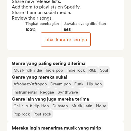
Share new release lists.

Add them to playlists on Spotify.

Share them on social media.

Review their songs.
Tingkat pembagian
Jawaban yang diberikan
100%
865
Lihat kurator serupa
Genre yang paling sering diterima
Musik folk indie
Indie pop
Indie rock
R&B
Soul
Genre yang mereka sukai
Afrobeat/Afropop
Dream pop
Funk
Hip-hop
Instrumental
Reggae
Synthwave
Genre lain yang juga mereka terima
Chill/Lo-fi Hip-Hop
Dubstep
Musik Latin
Noise
Pop rock
Post-rock
Mereka ingin menerima musik yang mirip