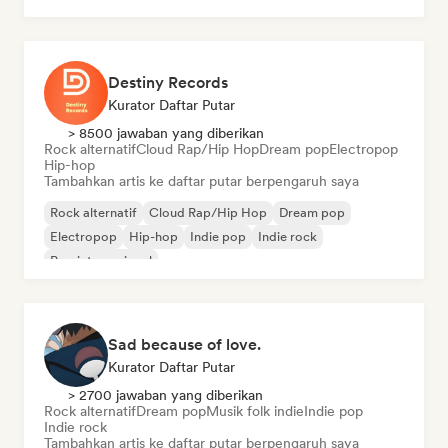
Destiny Records
Kurator Daftar Putar
> 8500 jawaban yang diberikan
Rock alternatif
Cloud Rap/Hip Hop
Dream pop
Electropop
Hip-hop
Tambahkan artis ke daftar putar berpengaruh saya
Rock alternatif
Cloud Rap/Hip Hop
Dream pop
Electropop
Hip-hop
Indie pop
Indie rock
Pop internasional
Sad because of love.
Kurator Daftar Putar
> 2700 jawaban yang diberikan
Rock alternatif
Dream pop
Musik folk indie
Indie pop
Indie rock
Tambahkan artis ke daftar putar berpengaruh saya