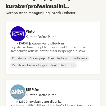
kurator/profesional ini...
Karena Anda mengunjungi profil Odiador
Pluto
Kurator Daftar Putar
> 10600 jawaban yang diberikan
Pop dansa
Dream pop
Electropop
Funk
Future house
Tambahkan artis ke daftar putar berpengaruh saya
Pop dansa
Dream pop
Funk
Indie pop
Indie rock
Rap dalam bahasa Inggris
Soul
Electropop
BIRP.fm
Kurator Daftar Putar
> 12700 jawaban yang diberikan
Rock alternatif
Chill/Lo-fi Hip-Hop
Coldwave
Dream pop