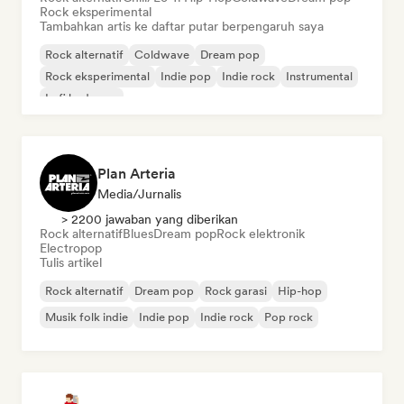
Rock eksperimental
Tambahkan artis ke daftar putar berpengaruh saya
Rock alternatif
Coldwave
Dream pop
Rock eksperimental
Indie pop
Indie rock
Instrumental
Lofi bedroom
Plan Arteria
Media/Jurnalis
> 2200 jawaban yang diberikan
Rock alternatif
Blues
Dream pop
Rock elektronik
Electropop
Tulis artikel
Rock alternatif
Dream pop
Rock garasi
Hip-hop
Musik folk indie
Indie pop
Indie rock
Pop rock