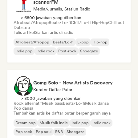
scannerFM
Media/Jurnalis, Stasiun Radio
> 6800 jawaban yang diberikan
Afrobeat/Afropop
Beats/Lo-fi
Chill/Lo-fi Hip-Hop
Chill out
Dubstep
Tulis artikel
Siarkan artis di radio
Afrobeat/Afropop
Beats/Lo-fi
E-pop
Hip-hop
Indie pop
Indie rock
Post-rock
Shoegaze
Going Solo - New Artists Discovery
Kurator Daftar Putar
> 8000 jawaban yang diberikan
Rock alternatif
Musik bass
Beats/Lo-fi
Musik dansa
Pop dansa
Tambahkan artis ke daftar putar berpengaruh saya
Dream pop
Musik folk indie
Indie pop
Indie rock
Pop rock
Pop soul
R&B
Shoegaze