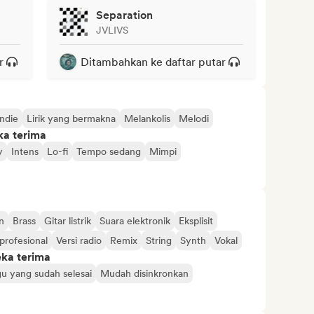
Separation
JVLIVS
r
Ditambahkan ke daftar putar
Indie
Lirik yang bermakna
Melankolis
Melodi
ka terima
y
Intens
Lo-fi
Tempo sedang
Mimpi
n
Brass
Gitar listrik
Suara elektronik
Eksplisit
profesional
Versi radio
Remix
String
Synth
Vokal
eka terima
u yang sudah selesai
Mudah disinkronkan