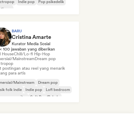
ectropop
Indie pop
Pop psikedelik
nthpop
BARU
Cristina Amarte
Kurator Media Sosial
< 100 jawaban yang diberikan
ll House
Chill/Lo-fi Hip-Hop
ersial/Mainstream
Dream pop
ctropop
t postingan atau reel yang menarik
ang para artis
mersial/Mainstream
Dream pop
ik folk indie
Indie pop
Lofi bedroom
ger-songwriter
Soft Pop/Balada
ll House