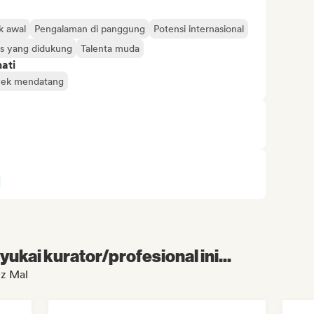
k awal
Pengalaman di panggung
Potensi internasional
is yang didukung
Talenta muda
ati
yek mendatang
kai kurator/profesional ini...
zz Mal