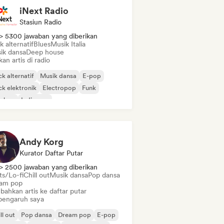
iNext Radio
Stasiun Radio
> 5300 jawaban yang diberikan
 alternatif
Blues
Musik Italia
ik dansa
Deep house
kan artis di radio
k alternatif
Musik dansa
E-pop
k elektronik
Electropop
Funk
p-hop
Indie pop
Andy Korg
Kurator Daftar Putar
> 2500 jawaban yang diberikan
ts/Lo-fi
Chill out
Musik dansa
Pop dansa
am pop
bahkan artis ke daftar putar
pengaruh saya
ll out
Pop dansa
Dream pop
E-pop