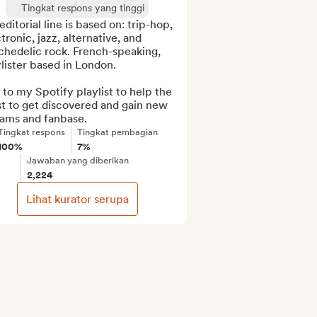
Tingkat respons yang tinggi
ditorial line is based on: trip-hop, 
tronic, jazz, alternative, and 
hedelic rock. French-speaking, 
lister based in London.

to my Spotify playlist to help the 
st to get discovered and gain new 
eams and fanbase.
Tingkat respons
Tingkat pembagian
100%
7%
Jawaban yang diberikan
2,224
Lihat kurator serupa