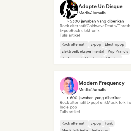
Adopte Un Disque
Media/Jurnalis
> 5300 jawaban yang diberikan
Rock alternatif
Coldwave
Death/Thrash
E-pop
Rock elektronik
Tulis artikel
Rock alternatif
E-pop
Electropop
Elektronik eksperimental
Pop Prancis
Rock garasi
Hard rock
Hip-hop
Modern Frequency
Media/Jurnalis
> 600 jawaban yang diberikan
Rock alternatif
E-pop
Funk
Musik folk in
Indie pop
Tulis artikel
Rock alternatif
E-pop
Funk
Musik folk indie
Indie pop