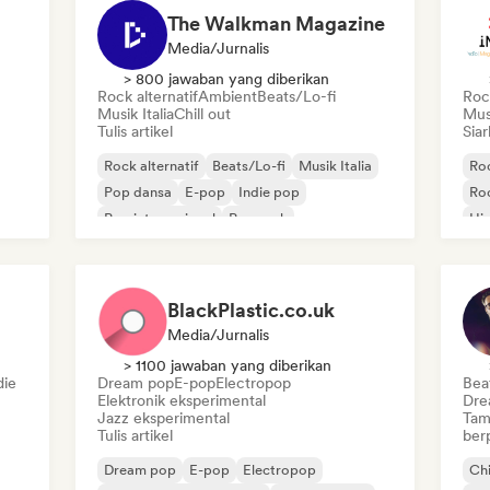
The Walkman Magazine
Media/Jurnalis
> 800 jawaban yang diberikan
Rock alternatif
Ambient
Beats/Lo-fi
Rock
Musik Italia
Chill out
Mus
Tulis artikel
Siar
Rock alternatif
Beats/Lo-fi
Musik Italia
Roc
Pop dansa
E-pop
Indie pop
Roc
Pop internasional
Pop rock
Hi
BlackPlastic.co.uk
Media/Jurnalis
> 1100 jawaban yang diberikan
die
Dream pop
E-pop
Electropop
Bea
Elektronik eksperimental
Dre
Jazz eksperimental
Tam
Tulis artikel
ber
Dream pop
E-pop
Electropop
Chi