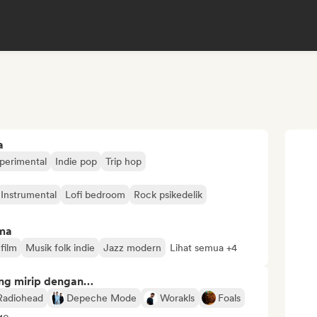
a
sperimental
Indie pop
Trip hop
Instrumental
Lofi bedroom
Rock psikedelik
ima
film
Musik folk indie
Jazz modern
Lihat semua +4
ng mirip dengan…
Radiohead
Depeche Mode
Worakls
Foals