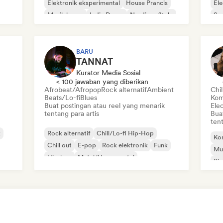
Elektronik eksperimental
House Prancis
El
Musik house
Indie Dance
Nu-disco/Italo
Sy
BARU
TANNAT
Kurator Media Sosial
< 100 jawaban yang diberikan
Afrobeat/Afropop
Rock alternatif
Ambient
Chi
Beats/Lo-fi
Blues
Kom
Buat postingan atau reel yang menarik
Ele
tentang para artis
Bua
tent
k
Rock alternatif
Chill/Lo-fi Hip-Hop
Ko
Chill out
E-pop
Rock elektronik
Funk
Mus
Hip-hop
Metal/Heavy metal
Sin
Chi