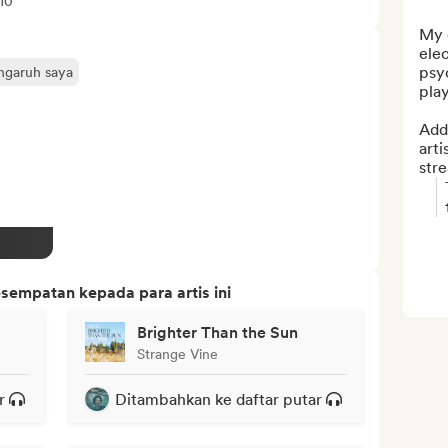
10
My e
elec
psyc
engaruh saya
play
Add 
arti
str
sempatan kepada para artis ini
Brighter Than the Sun
Strange Vine
r
Ditambahkan ke daftar putar