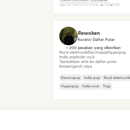
Hip-hop instrumental
Punk Rock
Trip hop
Rewoken
Kurator Daftar Putar
> 200 jawaban yang diberikan
Rock elektronik
Electropop
Hyperpop
Indie pop
Indie rock
Tambahkan artis ke daftar putar
berpengaruh saya
Electropop
Indie pop
Rock elektroni
Hyperpop
Indie rock
Trap