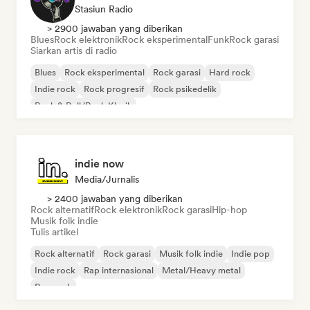
Stasiun Radio
> 2900 jawaban yang diberikan
Blues
Rock elektronik
Rock eksperimental
Funk
Rock garasi
Siarkan artis di radio
Blues
Rock eksperimental
Rock garasi
Hard rock
Indie rock
Rock progresif
Rock psikedelik
Rock & Roll/Rock Klasik
indie now
Media/Jurnalis
> 2400 jawaban yang diberikan
Rock alternatif
Rock elektronik
Rock garasi
Hip-hop
Musik folk indie
Tulis artikel
Rock alternatif
Rock garasi
Musik folk indie
Indie pop
Indie rock
Rap internasional
Metal/Heavy metal
Pop rock