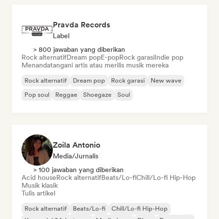
Pravda Records
Label
> 800 jawaban yang diberikan
Rock alternatif
Dream pop
E-pop
Rock garasi
Indie pop
Menandatangani artis atau merilis musik mereka
Rock alternatif
Dream pop
Rock garasi
New wave
Pop soul
Reggae
Shoegaze
Soul
Zoila Antonio
Media/Jurnalis
> 100 jawaban yang diberikan
Acid house
Rock alternatif
Beats/Lo-fi
Chill/Lo-fi Hip-Hop
Musik klasik
Tulis artikel
Rock alternatif
Beats/Lo-fi
Chill/Lo-fi Hip-Hop