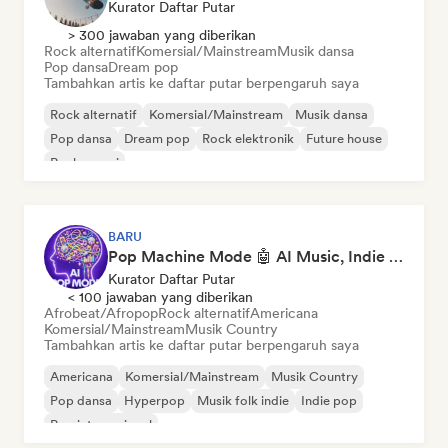
Kurator Daftar Putar
> 300 jawaban yang diberikan
Rock alternatif
Komersial/Mainstream
Musik dansa
Pop dansa
Dream pop
Tambahkan artis ke daftar putar berpengaruh saya
Rock alternatif
Komersial/Mainstream
Musik dansa
Pop dansa
Dream pop
Rock elektronik
Future house
Rock garasi
BARU
Pop Machine Mode 🤖 AI Music, Indie Pop & Dream Pop
Kurator Daftar Putar
< 100 jawaban yang diberikan
Afrobeat/Afropop
Rock alternatif
Americana
Komersial/Mainstream
Musik Country
Tambahkan artis ke daftar putar berpengaruh saya
Americana
Komersial/Mainstream
Musik Country
Pop dansa
Hyperpop
Musik folk indie
Indie pop
Pop internasional