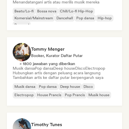
Menandatangani artis atau merilis musik mereka
Beats/Lo-fi
Bossa nova
Chill/Lo-fi Hip-Hop
Komersial/Mainstream
Dancehall
Pop dansa
Hip-hop
Pop soul
Tommy Menger
Booker, Kurator Daftar Putar
> 1800 jawaban yang diberikan
Musik dansa
Pop dansa
Deep house
Disco
Electropop
Hubungkan artis dengan peluang acara langsung
Tambahkan artis ke daftar putar berpengaruh saya
Musik dansa
Pop dansa
Deep house
Disco
Electropop
House Prancis
Pop Prancis
Musik house
Timothy Tunes