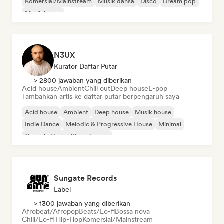
Komersial/Mainstream
Musik dansa
Disco
Dream pop
Musik house
N3UX
Kurator Daftar Putar
> 2800 jawaban yang diberikan
Acid house
Ambient
Chill out
Deep house
E-pop
Tambahkan artis ke daftar putar berpengaruh saya
Acid house
Ambient
Deep house
Musik house
Indie Dance
Melodic & Progressive House
Minimal
Organic House/Downtempo
Sungate Records
Label
> 1300 jawaban yang diberikan
Afrobeat/Afropop
Beats/Lo-fi
Bossa nova
Chill/Lo-fi Hip-Hop
Komersial/Mainstream