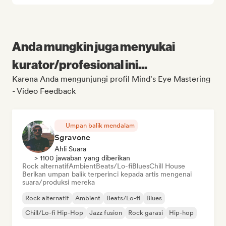
Anda mungkin juga menyukai
kurator/profesional ini...
Karena Anda mengunjungi profil Mind's Eye Mastering
- Video Feedback
Umpan balik mendalam
Sgravone
Ahli Suara
> 1100 jawaban yang diberikan
Rock alternatif
Ambient
Beats/Lo-fi
Blues
Chill House
Berikan umpan balik terperinci kepada artis mengenai
suara/produksi mereka
Rock alternatif
Ambient
Beats/Lo-fi
Blues
Chill/Lo-fi Hip-Hop
Jazz fusion
Rock garasi
Hip-hop