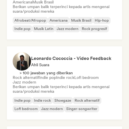
Americana
Musik Brasil
Berikan umpan balik terperinci kepada artis mengenai
suara/produksi mereka
Afrobeat/Afropop
Americana
Musik Brasil
Hip-hop
Indie pop
Musik Latin
Jazz modern
Rock progresif
Leonardo Cococcia - Video Feedback
Ahli Suara
> 100 jawaban yang diberikan
Rock alternatif
Indie pop
Indie rock
Lofi bedroom
Jazz modern
Berikan umpan balik terperinci kepada artis mengenai
suara/produksi mereka
Indie pop
Indie rock
Shoegaze
Rock alternatif
Lofi bedroom
Jazz modern
Singer-songwriter