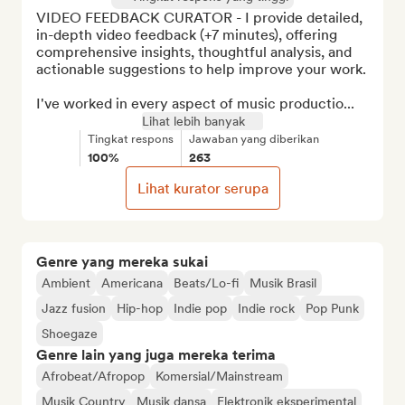
VIDEO FEEDBACK CURATOR - I provide detailed, 
in-depth video feedback (+7 minutes), offering 
comprehensive insights, thoughtful analysis, and 
actionable suggestions to help improve your work.

I've worked in every aspect of music productio...
Lihat lebih banyak
Tingkat respons
Jawaban yang diberikan
100%
263
Lihat kurator serupa
Genre yang mereka sukai
Ambient
Americana
Beats/Lo-fi
Musik Brasil
Jazz fusion
Hip-hop
Indie pop
Indie rock
Pop Punk
Shoegaze
Genre lain yang juga mereka terima
Afrobeat/Afropop
Komersial/Mainstream
Musik Country
Musik dansa
Elektronik eksperimental