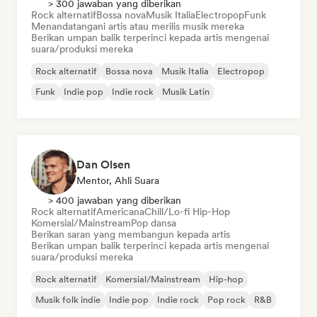
> 300 jawaban yang diberikan
Rock alternatif
Bossa nova
Musik Italia
Electropop
Funk
Menandatangani artis atau merilis musik mereka
Berikan umpan balik terperinci kepada artis mengenai
suara/produksi mereka
Rock alternatif
Bossa nova
Musik Italia
Electropop
Funk
Indie pop
Indie rock
Musik Latin
Dan Olsen
Mentor, Ahli Suara
> 400 jawaban yang diberikan
Rock alternatif
Americana
Chill/Lo-fi Hip-Hop
Komersial/Mainstream
Pop dansa
Berikan saran yang membangun kepada artis
Berikan umpan balik terperinci kepada artis mengenai
suara/produksi mereka
Rock alternatif
Komersial/Mainstream
Hip-hop
Musik folk indie
Indie pop
Indie rock
Pop rock
R&B