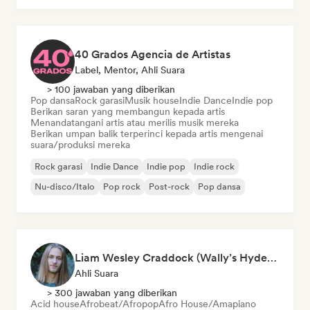
40 Grados Agencia de Artistas
Label, Mentor, Ahli Suara
> 100 jawaban yang diberikan
Pop dansa
Rock garasi
Musik house
Indie Dance
Indie pop
Berikan saran yang membangun kepada artis
Menandatangani artis atau merilis musik mereka
Berikan umpan balik terperinci kepada artis mengenai
suara/produksi mereka
Rock garasi
Indie Dance
Indie pop
Indie rock
Nu-disco/Italo
Pop rock
Post-rock
Pop dansa
Liam Wesley Craddock (Wally’s HydeOut @ Hyde Street Studios)
Ahli Suara
> 300 jawaban yang diberikan
Acid house
Afrobeat/Afropop
Afro House/Amapiano