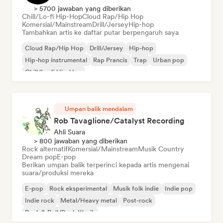
> 5700 jawaban yang diberikan
Chill/Lo-fi Hip-Hop
Cloud Rap/Hip Hop
Komersial/Mainstream
Drill/Jersey
Hip-hop
Tambahkan artis ke daftar putar berpengaruh saya
Cloud Rap/Hip Hop
Drill/Jersey
Hip-hop
Hip-hop instrumental
Rap Prancis
Trap
Urban pop
Chill/Lo-fi Hip-Hop
Umpan balik mendalam
Rob Tavaglione/Catalyst Recording
Ahli Suara
> 800 jawaban yang diberikan
Rock alternatif
Komersial/Mainstream
Musik Country
Dream pop
E-pop
Berikan umpan balik terperinci kepada artis mengenai
suara/produksi mereka
E-pop
Rock eksperimental
Musik folk indie
Indie pop
Indie rock
Metal/Heavy metal
Post-rock
Rock & Roll/Rock Klasik