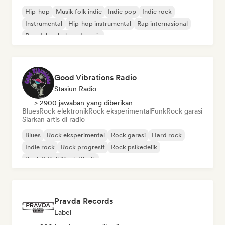
Hip-hop
Musik folk indie
Indie pop
Indie rock
Instrumental
Hip-hop instrumental
Rap internasional
Rap dalam bahasa Inggris
Good Vibrations Radio
Stasiun Radio
> 2900 jawaban yang diberikan
Blues
Rock elektronik
Rock eksperimental
Funk
Rock garasi
Siarkan artis di radio
Blues
Rock eksperimental
Rock garasi
Hard rock
Indie rock
Rock progresif
Rock psikedelik
Rock & Roll/Rock Klasik
Pravda Records
Label