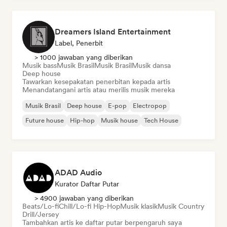
Dreamers Island Entertainment
Label, Penerbit
> 1000 jawaban yang diberikan
Musik bass
Musik Brasil
Musik Brasil
Musik dansa
Deep house
Tawarkan kesepakatan penerbitan kepada artis
Menandatangani artis atau merilis musik mereka
Musik Brasil
Deep house
E-pop
Electropop
Future house
Hip-hop
Musik house
Tech House
ADAD Audio
Kurator Daftar Putar
> 4900 jawaban yang diberikan
Beats/Lo-fi
Chill/Lo-fi Hip-Hop
Musik klasik
Musik Country
Drill/Jersey
Tambahkan artis ke daftar putar berpengaruh saya