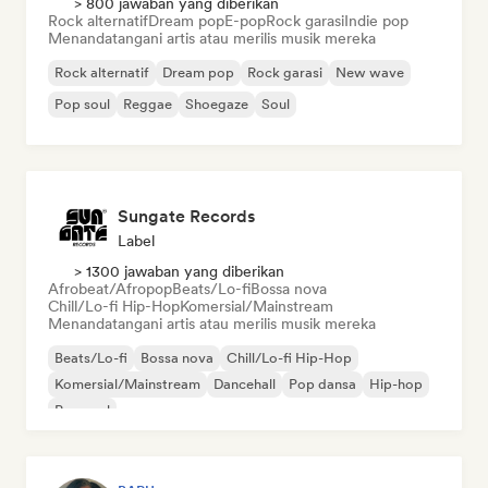
> 800 jawaban yang diberikan
Rock alternatif
Dream pop
E-pop
Rock garasi
Indie pop
Menandatangani artis atau merilis musik mereka
Rock alternatif
Dream pop
Rock garasi
New wave
Pop soul
Reggae
Shoegaze
Soul
Sungate Records
Label
> 1300 jawaban yang diberikan
Afrobeat/Afropop
Beats/Lo-fi
Bossa nova
Chill/Lo-fi Hip-Hop
Komersial/Mainstream
Menandatangani artis atau merilis musik mereka
Beats/Lo-fi
Bossa nova
Chill/Lo-fi Hip-Hop
Komersial/Mainstream
Dancehall
Pop dansa
Hip-hop
Pop soul