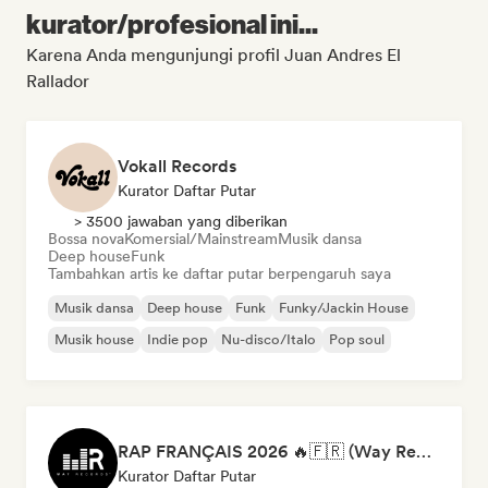
kurator/profesional ini...
Karena Anda mengunjungi profil Juan Andres El
Rallador
Vokall Records
Kurator Daftar Putar
> 3500 jawaban yang diberikan
Bossa nova
Komersial/Mainstream
Musik dansa
Deep house
Funk
Tambahkan artis ke daftar putar berpengaruh saya
Musik dansa
Deep house
Funk
Funky/Jackin House
Musik house
Indie pop
Nu-disco/Italo
Pop soul
RAP FRANÇAIS 2026 🔥🇫🇷 (Way Records)
Kurator Daftar Putar