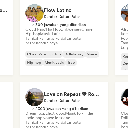
Hip-hop that makes you nod in silence
Flow Latino
Kurator Daftar Putar
> 300 jawaban yang diberikan
Cloud Rap/Hip Hop
Drill/Jersey
Grime
Afr
Hip-hop
Musik Latin
Kom
Tambahkan artis ke daftar putar
Pop
berpengaruh saya
Tam
ber
Cloud Rap/Hip Hop
Drill/Jersey
Grime
Ko
Hip-hop
Musik Latin
Trap
De
El
is
Love on Repeat 💖 Romantic Indie Pop, Neo Soul & Singer-Songwriter
Kurator Daftar Putar
> 2300 jawaban yang diberikan
Dream pop
Electropop
Musik folk indie
Clo
Indie pop
Nouvelle scene
Dril
Tambahkan artis ke daftar putar
Tam
berpengaruh saya
ber