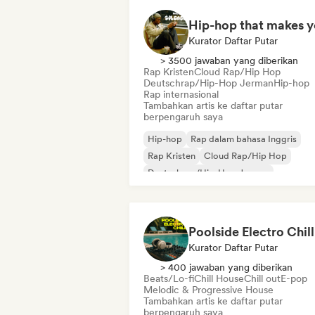
Kurator Daftar Putar
> 3500 jawaban yang diberikan
Rap Kristen
Cloud Rap/Hip Hop
Deutschrap/Hip-Hop Jerman
Hip-hop
Rap internasional
Tambahkan artis ke daftar putar
berpengaruh saya
Hip-hop
Rap dalam bahasa Inggris
Rap Kristen
Cloud Rap/Hip Hop
Deutschrap/Hip-Hop Jerman
Rap internasional
Nederhop/Hip-Hop Belanda
Rap Pranc
Poolside Electro Chill
Kurator Daftar Putar
> 400 jawaban yang diberikan
Beats/Lo-fi
Chill House
Chill out
E-pop
Melodic & Progressive House
Tambahkan artis ke daftar putar
berpengaruh saya