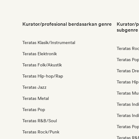
Kurator/profesional berdasarkan genre
Kurator/p
subgenre
Teratas Klasik/Instrumental
Teratas Roc
Teratas Elektronik
Teratas Po
Teratas Folk/Akustik
Teratas Dr
Teratas Hip-hop/Rap
Teratas Hi
Teratas Jazz
Teratas Mus
Teratas Metal
Teratas Ind
Teratas Pop
Teratas Ind
Teratas R&B/Soul
Teratas Po
Teratas Rock/Punk
Teratas R&