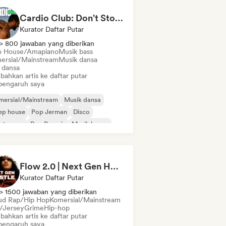
Cardio Club: Don't Stop! 💦
Kurator Daftar Putar
> 800 jawaban yang diberikan
o House/Amapiano
Musik bass
ersial/Mainstream
Musik dansa
 dansa
bahkan artis ke daftar putar
pengaruh saya
mersial/Mainstream
Musik dansa
ep house
Pop Jerman
Disco
ectropop
Pop Prancis
Musik house
Flow 2.0 | Next Gen Hustle
Kurator Daftar Putar
> 1500 jawaban yang diberikan
ud Rap/Hip Hop
Komersial/Mainstream
l/Jersey
Grime
Hip-hop
bahkan artis ke daftar putar
pengaruh saya