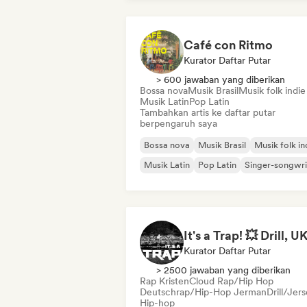
Café con Ritmo
Kurator Daftar Putar
> 600 jawaban yang diberikan
Bossa nova
Musik Brasil
Musik folk indie
Musik Latin
Pop Latin
Tambahkan artis ke daftar putar
berpengaruh saya
Bossa nova
Musik Brasil
Musik folk in
Musik Latin
Pop Latin
Singer-songwri
Kurator Daftar Putar
> 2500 jawaban yang diberikan
Rap Kristen
Cloud Rap/Hip Hop
Deutschrap/Hip-Hop Jerman
Drill/Jer
Hip-hop