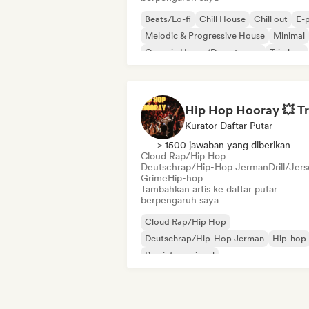
Beats/Lo-fi
Chill House
Chill out
E-
Melodic & Progressive House
Minimal
Organic House/Downtempo
Trip hop
Kurator Daftar Putar
> 1500 jawaban yang diberikan
Cloud Rap/Hip Hop
Deutschrap/Hip-Hop Jerman
Drill/Jer
Grime
Hip-hop
Tambahkan artis ke daftar putar
berpengaruh saya
Cloud Rap/Hip Hop
Deutschrap/Hip-Hop Jerman
Hip-hop
Rap internasional
Nederhop/Hip-Hop Belanda
Rap dalam bahasa Inggris
Rap Prancis
Rap/Trap Italia