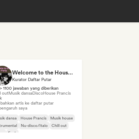
Welcome to the House Party
Kurator Daftar Putar
> 1100 jawaban yang diberikan
l out
Musik dansa
Disco
House Prancis
k
bahkan artis ke daftar putar
pengaruh saya
sik dansa
House Prancis
Musik house
trumental
Nu-disco/Italo
Chill out
sco
Funk