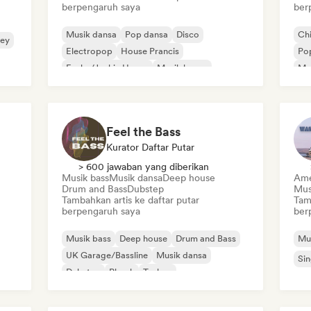
berpengaruh saya
ber
Musik dansa
Pop dansa
Disco
Chi
sey
Electropop
House Prancis
Po
Funky/Jackin House
Musik house
Mus
Indie Dance
Feel the Bass
Kurator Daftar Putar
> 600 jawaban yang diberikan
Musik bass
Musik dansa
Deep house
Ame
Drum and Bass
Dubstep
Musi
Tambahkan artis ke daftar putar
Tam
berpengaruh saya
ber
Musik bass
Deep house
Drum and Bass
Mu
UK Garage/Bassline
Musik dansa
Sin
Dubstep
Phonk
Techno