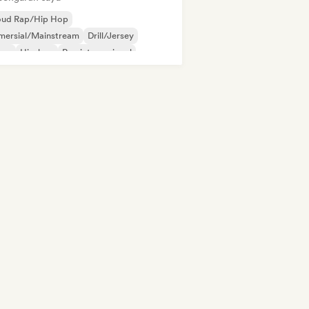
oud Rap/Hip Hop
mersial/Mainstream
Drill/Jersey
ime
Hip-hop
Rap internasional
 dalam bahasa Inggris
Rap Prancis