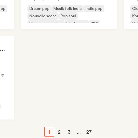
pop
Dream pop
Musik folk indie
Indie pop
Cl
Nouvelle scene
Pop soul
Ko
Singer-songwriter
Electropop
R&B
Gr
Rap
Hip Hop Hooray 💥 Trap, Hype & Party Rap Bangers
sey
1
2
3
...
27