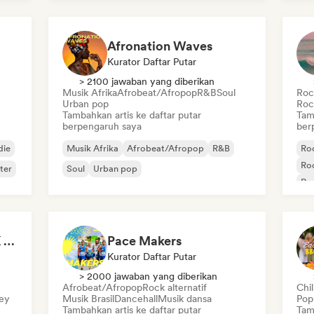
Afronation Waves
Kurator Daftar Putar
> 2100 jawaban yang diberikan
Musik Afrika
Afrobeat/Afropop
R&B
Soul
Rock
Urban pop
Roc
Tambahkan artis ke daftar putar
Tam
berpengaruh saya
ber
die
Musik Afrika
Afrobeat/Afropop
R&B
Roc
Roc
ter
Soul
Urban pop
Roc
It's a Trap! 💥 Drill, UK Drill & Hard-Hitting Trap
Pace Makers
Kurator Daftar Putar
> 2000 jawaban yang diberikan
Afrobeat/Afropop
Rock alternatif
Chi
sey
Musik Brasil
Dancehall
Musik dansa
Pop
Tambahkan artis ke daftar putar
Tam