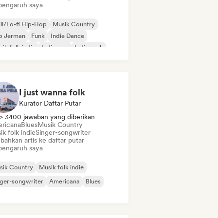
pengaruh saya
ll/Lo-fi Hip-Hop
Musik Country
p Jerman
Funk
Indie Dance
ik folk indie
Indie pop
Indie rock
I just wanna folk
Kurator Daftar Putar
> 3400 jawaban yang diberikan
ricana
Blues
Musik Country
k folk indie
Singer-songwriter
bahkan artis ke daftar putar
pengaruh saya
sik Country
Musik folk indie
ger-songwriter
Americana
Blues