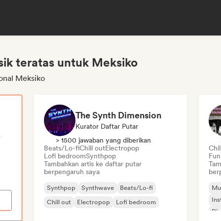
sik teratas untuk Meksiko
ional Meksiko
The Synth Dimension
Kurator Daftar Putar
r
> 1500 jawaban yang diberikan
Beats/Lo-fi
Chill out
Electropop
Chil
Lofi bedroom
Synthpop
Fun
Tambahkan artis ke daftar putar
Tam
berpengaruh saya
ber
Synthpop
Synthwave
Beats/Lo-fi
Mu
Ins
Chill out
Electropop
Lofi bedroom
Di