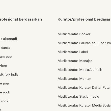
rofesional berdasarkan
Kurator/profesional berdasar
Musik teratas Booker
k alternatif
Musik teratas Saluran YouTube/Tw
p dansa
Musik teratas Label
eam pop
Musik teratas Manajer
p-hop
Musik teratas Media/Jurnalis
ik folk indie
Musik teratas Mentor
ie pop
Musik teratas Kurator Daftar Putar
ie rock
Musik teratas Stasiun radio
p rock
Musik teratas Kurator Media Sosia
B