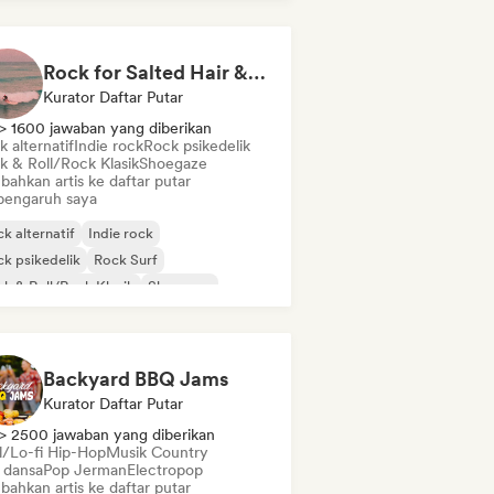
Rock for Salted Hair & Sandy Toes
Kurator Daftar Putar
> 1600 jawaban yang diberikan
 alternatif
Indie rock
Rock psikedelik
k & Roll/Rock Klasik
Shoegaze
bahkan artis ke daftar putar
pengaruh saya
k alternatif
Indie rock
k psikedelik
Rock Surf
k & Roll/Rock Klasik
Shoegaze
Backyard BBQ Jams
Kurator Daftar Putar
> 2500 jawaban yang diberikan
ll/Lo-fi Hip-Hop
Musik Country
 dansa
Pop Jerman
Electropop
bahkan artis ke daftar putar