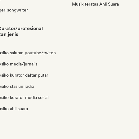
Musik teratas Ahli Suara
ger-songwriter
urator/profesional
an jenis
ksiko saluran youtube/twitch
siko media/jurnalis
siko kurator daftar putar
siko stasiun radio
siko kurator media sosial
siko ahli suara