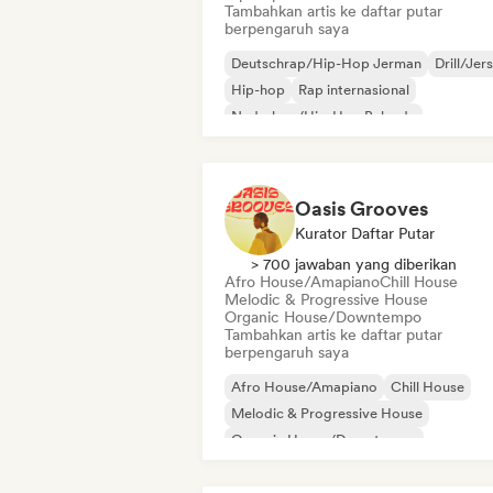
Tambahkan artis ke daftar putar
berpengaruh saya
Deutschrap/Hip-Hop Jerman
Drill/Jer
Hip-hop
Rap internasional
Nederhop/Hip-Hop Belanda
Rap dalam bahasa Inggris
Rap Prancis
Rap/Trap Italia
Oasis Grooves
Kurator Daftar Putar
> 700 jawaban yang diberikan
Afro House/Amapiano
Chill House
Melodic & Progressive House
Organic House/Downtempo
Tambahkan artis ke daftar putar
berpengaruh saya
Afro House/Amapiano
Chill House
Melodic & Progressive House
Organic House/Downtempo