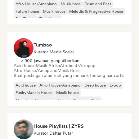
Afro House/Amapiano
Musik bass
Drum and Bass
Future house
Musik house
Melodic & Progressive House
Psy-Trance
Tech House
Tumbao
Kurator Media Sosial
> 900 jawaban yang diberikan
Acid house
Musik Afrika
Afrobeat/Afropop
Afro House/Amapiano
Musik Brasil
Buat postingan atau reel yang menarik tentang para artis
Acid house
Afro House/Amapiano
Deep house
E-pop
Funky/Jackin House
Musik house
Melodic & Progressive House
Nu-disco/Italo
House Playlists | ZYRS
Kurator Daftar Putar