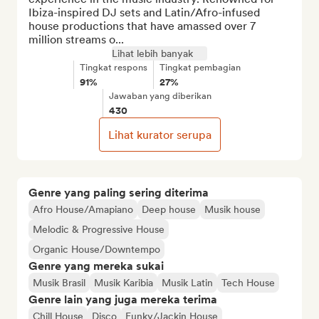
Ibiza-inspired DJ sets and Latin/Afro-infused 
house productions that have amassed over 7 
million streams o...
Lihat lebih banyak
Tingkat respons
Tingkat pembagian
91%
27%
Jawaban yang diberikan
430
Lihat kurator serupa
Genre yang paling sering diterima
Afro House/Amapiano
Deep house
Musik house
Melodic & Progressive House
Organic House/Downtempo
Genre yang mereka sukai
Musik Brasil
Musik Karibia
Musik Latin
Tech House
Genre lain yang juga mereka terima
Chill House
Disco
Funky/Jackin House