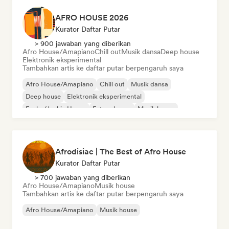
AFRO HOUSE 2026
Kurator Daftar Putar
> 900 jawaban yang diberikan
Afro House/Amapiano
Chill out
Musik dansa
Deep house
Elektronik eksperimental
Tambahkan artis ke daftar putar berpengaruh saya
Afro House/Amapiano
Chill out
Musik dansa
Deep house
Elektronik eksperimental
Funky/Jackin House
Future house
Musik house
Afrodisiac | The Best of Afro House
Kurator Daftar Putar
> 700 jawaban yang diberikan
Afro House/Amapiano
Musik house
Tambahkan artis ke daftar putar berpengaruh saya
Afro House/Amapiano
Musik house