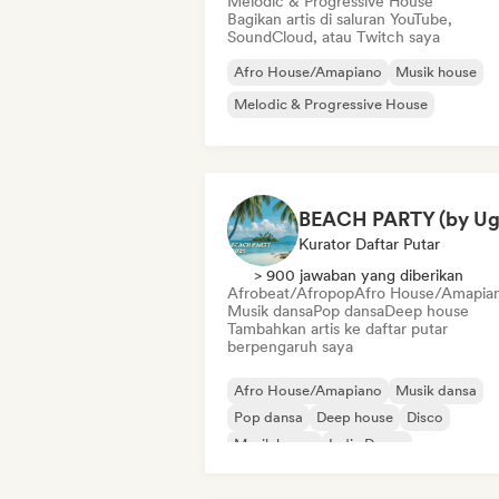
Melodic & Progressive House
Bagikan artis di saluran YouTube,
SoundCloud, atau Twitch saya
Afro House/Amapiano
Musik house
Melodic & Progressive House
Kurator Daftar Putar
> 900 jawaban yang diberikan
Afrobeat/Afropop
Afro House/Amapia
Musik dansa
Pop dansa
Deep house
Tambahkan artis ke daftar putar
berpengaruh saya
Afro House/Amapiano
Musik dansa
Pop dansa
Deep house
Disco
Musik house
Indie Dance
Afrobeat/Afropop