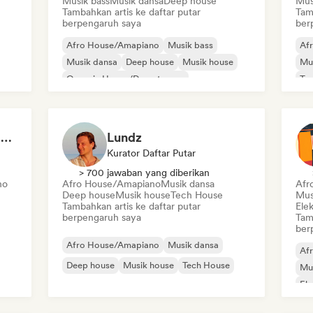
Musik bass
Musik dansa
Deep house
Mus
Tambahkan artis ke daftar putar
Tam
berpengaruh saya
ber
Afro House/Amapiano
Musik bass
Af
Musik dansa
Deep house
Musik house
Mu
Organic House/Downtempo
Te
UK Garage/Bassline
Acid house
BEACH PARTY (by Ugg’A)
Lundz
Kurator Daftar Putar
> 700 jawaban yang diberikan
no
Afro House/Amapiano
Musik dansa
Afr
Deep house
Musik house
Tech House
Mus
Tambahkan artis ke daftar putar
Ele
berpengaruh saya
Tam
ber
Afro House/Amapiano
Musik dansa
Af
Deep house
Musik house
Tech House
Mu
Ele
Fu