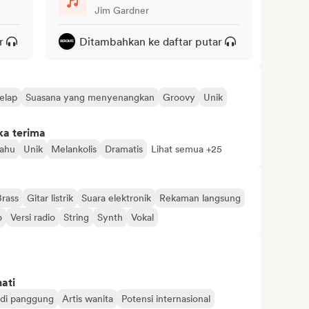
Jim Gardner
r
Ditambahkan ke daftar putar
elap
Suasana yang menyenangkan
Groovy
Unik
ka terima
tahu
Unik
Melankolis
Dramatis
Lihat semua +25
Brass
Gitar listrik
Suara elektronik
Rekaman langsung
o
Versi radio
String
Synth
Vokal
ati
di panggung
Artis wanita
Potensi internasional