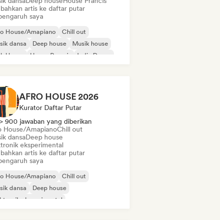
ik dansa
Deep house
House Prancis
bahkan artis ke daftar putar
pengaruh saya
ro House/Amapiano
Chill out
sik dansa
Deep house
Musik house
ch House
House Prancis
Indie Dance
AFRO HOUSE 2026
Kurator Daftar Putar
> 900 jawaban yang diberikan
o House/Amapiano
Chill out
ik dansa
Deep house
ktronik eksperimental
bahkan artis ke daftar putar
pengaruh saya
ro House/Amapiano
Chill out
sik dansa
Deep house
ktronik eksperimental
nky/Jackin House
Future house