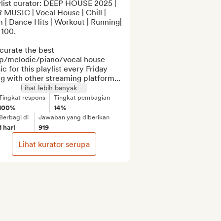
ylist curator: DEEP HOUSE 2025 | 
MUSIC | Vocal House | Chill | 
| Dance Hits | Workout | Running| 
100.

urate the best 
p/melodic/piano/vocal house 
c for this playlist every Friday 
g with other streaming platform...
Lihat lebih banyak
Tingkat respons
Tingkat pembagian
100%
14%
Berbagi di
Jawaban yang diberikan
1 hari
919
Lihat kurator serupa