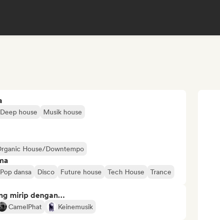
a
Deep house
Musik house
rganic House/Downtempo
ima
Pop dansa
Disco
Future house
Tech House
Trance
ng mirip dengan…
CamelPhat
Keinemusik