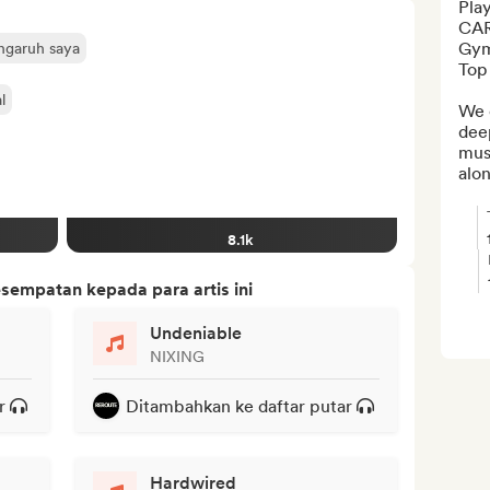
Pla
CAR 
Gym 
engaruh saya
Top 
l
We c
dee
musi
alon
8.1k
sempatan kepada para artis ini
Undeniable
NIXING
r
Ditambahkan ke daftar putar
Hardwired