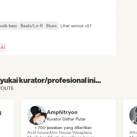
usik bass
Beats/Lo-fi
Blues
Lihat semua +57
 AI
kai kurator/profesional ini...
EROUTE
g
Amphitryon
Kurator Daftar Putar
> 700 jawaban yang diberikan
Acid house
Afro House/Amapiano
Afr