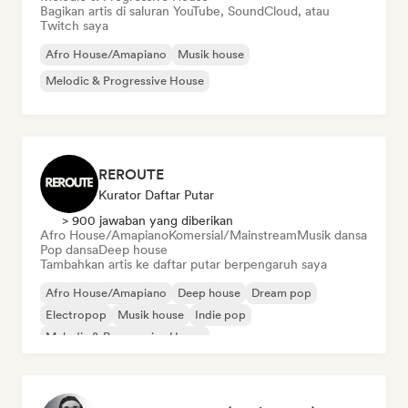
Bagikan artis di saluran YouTube, SoundCloud, atau
Twitch saya
Afro House/Amapiano
Musik house
Melodic & Progressive House
REROUTE
Kurator Daftar Putar
> 900 jawaban yang diberikan
Afro House/Amapiano
Komersial/Mainstream
Musik dansa
Pop dansa
Deep house
Tambahkan artis ke daftar putar berpengaruh saya
Afro House/Amapiano
Deep house
Dream pop
Electropop
Musik house
Indie pop
Melodic & Progressive House
Organic House/Downtempo