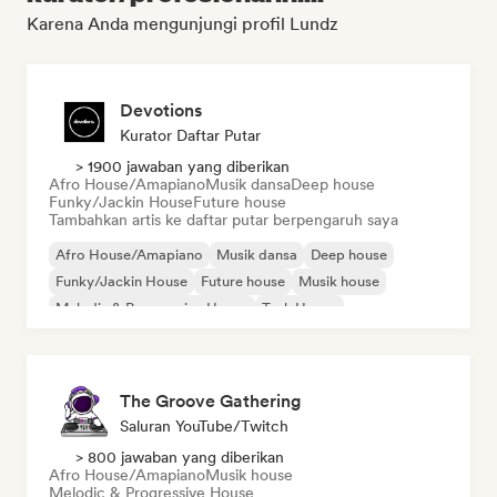
Karena Anda mengunjungi profil Lundz
Devotions
Kurator Daftar Putar
> 1900 jawaban yang diberikan
Afro House/Amapiano
Musik dansa
Deep house
Funky/Jackin House
Future house
Tambahkan artis ke daftar putar berpengaruh saya
Afro House/Amapiano
Musik dansa
Deep house
Funky/Jackin House
Future house
Musik house
Melodic & Progressive House
Tech House
The Groove Gathering
Saluran YouTube/Twitch
> 800 jawaban yang diberikan
Afro House/Amapiano
Musik house
Melodic & Progressive House