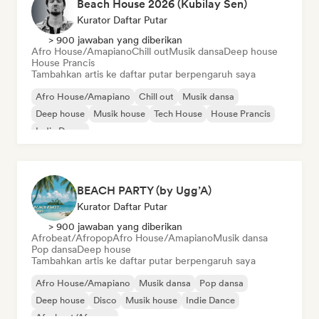
Beach House 2026 (Kubilay Sen)
Kurator Daftar Putar
> 900 jawaban yang diberikan
Afro House/Amapiano
Chill out
Musik dansa
Deep house
House Prancis
Tambahkan artis ke daftar putar berpengaruh saya
Afro House/Amapiano
Chill out
Musik dansa
Deep house
Musik house
Tech House
House Prancis
Indie Dance
BEACH PARTY (by Ugg’A)
Kurator Daftar Putar
> 900 jawaban yang diberikan
Afrobeat/Afropop
Afro House/Amapiano
Musik dansa
Pop dansa
Deep house
Tambahkan artis ke daftar putar berpengaruh saya
Afro House/Amapiano
Musik dansa
Pop dansa
Deep house
Disco
Musik house
Indie Dance
Afrobeat/Afropop