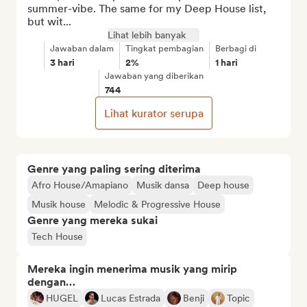
summer-vibe. The same for my Deep House list, 
but wit...
Lihat lebih banyak
Jawaban dalam
Tingkat pembagian
Berbagi di
3 hari
2%
1 hari
Jawaban yang diberikan
744
Lihat kurator serupa
Genre yang paling sering diterima
Afro House/Amapiano
Musik dansa
Deep house
Musik house
Melodic & Progressive House
Genre yang mereka sukai
Tech House
Mereka ingin menerima musik yang mirip
dengan…
HUGEL
Lucas Estrada
Benji
Topic