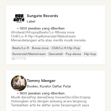
Sungate Records
Label
> 1300 jawaban yang diberikan
Afrobeat/Afropop
Beats/Lo-fi
Bossa nova
Chill/Lo-fi Hip-Hop
Komersial/Mainstream
Menandatangani artis atau merilis musik mereka
Beats/Lo-fi
Bossa nova
Chill/Lo-fi Hip-Hop
Komersial/Mainstream
Dancehall
Pop dansa
Hip-hop
Pop soul
Tommy Menger
Booker, Kurator Daftar Putar
> 1800 jawaban yang diberikan
Musik dansa
Pop dansa
Deep house
Disco
Electropop
Hubungkan artis dengan peluang acara langsung
Tambahkan artis ke daftar putar berpengaruh saya