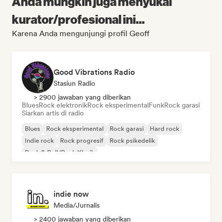
Anda mungkin juga menyukai
kurator/profesional ini...
Karena Anda mengunjungi profil Geoff
Good Vibrations Radio
Stasiun Radio
> 2900 jawaban yang diberikan
Blues
Rock elektronik
Rock eksperimental
Funk
Rock garasi
Siarkan artis di radio
Blues
Rock eksperimental
Rock garasi
Hard rock
Indie rock
Rock progresif
Rock psikedelik
Rock & Roll/Rock Klasik
indie now
Media/Jurnalis
> 2400 jawaban yang diberikan