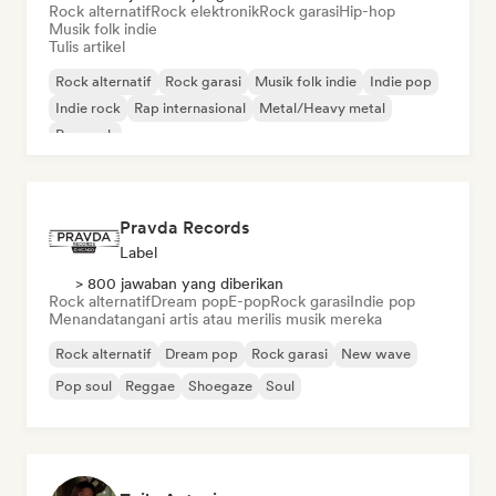
Rock alternatif
Rock elektronik
Rock garasi
Hip-hop
Musik folk indie
Tulis artikel
Rock alternatif
Rock garasi
Musik folk indie
Indie pop
Indie rock
Rap internasional
Metal/Heavy metal
Pop rock
Pravda Records
Label
> 800 jawaban yang diberikan
Rock alternatif
Dream pop
E-pop
Rock garasi
Indie pop
Menandatangani artis atau merilis musik mereka
Rock alternatif
Dream pop
Rock garasi
New wave
Pop soul
Reggae
Shoegaze
Soul