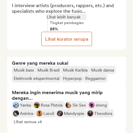
I interview artists (producers, rappers, etc.) and 
specialists who explore the fusio...
Lihat lebih banyak
Tingkat pembagian
25%
Lihat kurator serupa
Genre yang mereka sukai
Musik bass
Musik Brasil
Musik Karibia
Musik dansa
Elektronik eksperimental
Hyperpop
Reggaeton
Mereka ingin menerima musik yang mirip
dengan…
Yanka
Rosa Pistola
Six Sex
sheng
Asinine
Lazuli
Mandyspie
Theodora
Lihat semua +4