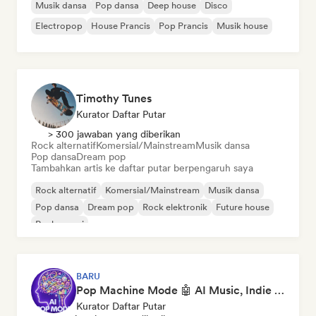
Musik dansa
Pop dansa
Deep house
Disco
Electropop
House Prancis
Pop Prancis
Musik house
Timothy Tunes
Kurator Daftar Putar
> 300 jawaban yang diberikan
Rock alternatif
Komersial/Mainstream
Musik dansa
Pop dansa
Dream pop
Tambahkan artis ke daftar putar berpengaruh saya
Rock alternatif
Komersial/Mainstream
Musik dansa
Pop dansa
Dream pop
Rock elektronik
Future house
Rock garasi
BARU
Pop Machine Mode 🤖 AI Music, Indie Pop & Dream Pop
Kurator Daftar Putar