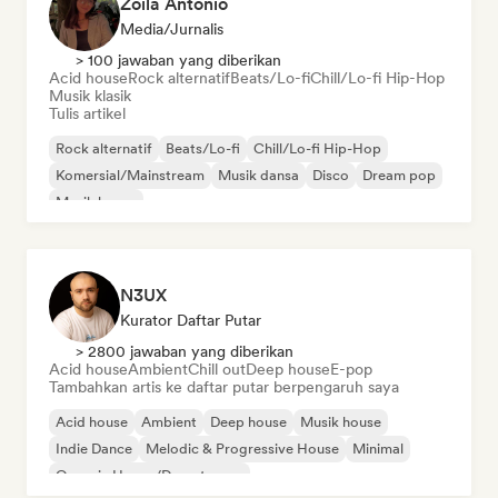
Zoila Antonio
Media/Jurnalis
> 100 jawaban yang diberikan
Acid house
Rock alternatif
Beats/Lo-fi
Chill/Lo-fi Hip-Hop
Musik klasik
Tulis artikel
Rock alternatif
Beats/Lo-fi
Chill/Lo-fi Hip-Hop
Komersial/Mainstream
Musik dansa
Disco
Dream pop
Musik house
N3UX
Kurator Daftar Putar
> 2800 jawaban yang diberikan
Acid house
Ambient
Chill out
Deep house
E-pop
Tambahkan artis ke daftar putar berpengaruh saya
Acid house
Ambient
Deep house
Musik house
Indie Dance
Melodic & Progressive House
Minimal
Organic House/Downtempo