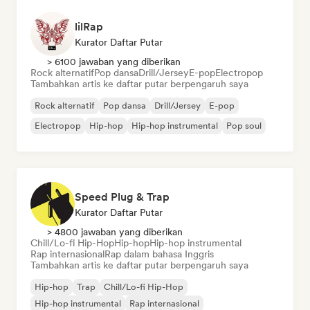
lilRap
Kurator Daftar Putar
> 6100 jawaban yang diberikan
Rock alternatif
Pop dansa
Drill/Jersey
E-pop
Electropop
Tambahkan artis ke daftar putar berpengaruh saya
Rock alternatif
Pop dansa
Drill/Jersey
E-pop
Electropop
Hip-hop
Hip-hop instrumental
Pop soul
Speed Plug & Trap
Kurator Daftar Putar
> 4800 jawaban yang diberikan
Chill/Lo-fi Hip-Hop
Hip-hop
Hip-hop instrumental
Rap internasional
Rap dalam bahasa Inggris
Tambahkan artis ke daftar putar berpengaruh saya
Hip-hop
Trap
Chill/Lo-fi Hip-Hop
Hip-hop instrumental
Rap internasional