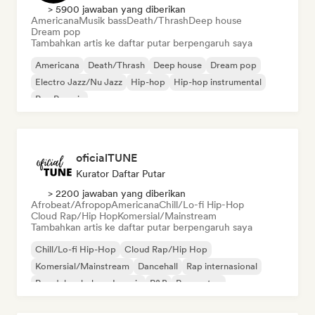
> 5900 jawaban yang diberikan
Americana
Musik bass
Death/Thrash
Deep house
Dream pop
Tambahkan artis ke daftar putar berpengaruh saya
Americana
Death/Thrash
Deep house
Dream pop
Electro Jazz/Nu Jazz
Hip-hop
Hip-hop instrumental
Rap Prancis
oficialTUNE
Kurator Daftar Putar
> 2200 jawaban yang diberikan
Afrobeat/Afropop
Americana
Chill/Lo-fi Hip-Hop
Cloud Rap/Hip Hop
Komersial/Mainstream
Tambahkan artis ke daftar putar berpengaruh saya
Chill/Lo-fi Hip-Hop
Cloud Rap/Hip Hop
Komersial/Mainstream
Dancehall
Rap internasional
Rap dalam bahasa Inggris
R&B
Reggaeton