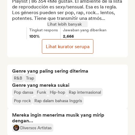
Playlist | 86 354 «Me gusta». El ambiente de la lista 
de reproducción es sexy/sensual. Esa es la regla. 
Los géneros pueden ser pop, rap, rock... lentos, 
potentes. Tiene que transmitir una atmós...
Lihat lebih banyak
Tingkat respons
Jawaban yang diberikan
100%
2,666
Lihat kurator serupa
Genre yang paling sering diterima
R&B
Trap
Genre yang mereka sukai
Pop dansa
Funk
Hip-hop
Rap internasional
Pop rock
Rap dalam bahasa Inggris
Mereka ingin menerima musik yang mirip
dengan…
Diversos Artistas