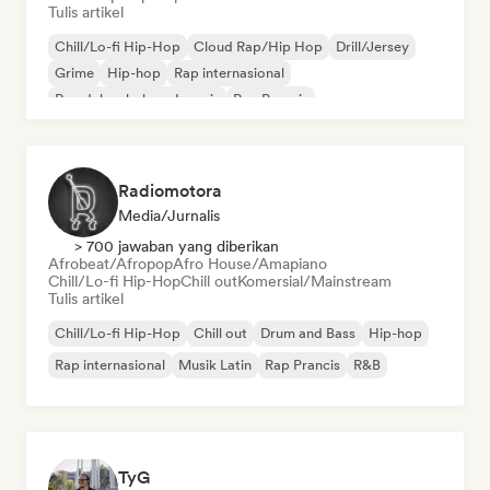
Tulis artikel
Chill/Lo-fi Hip-Hop
Cloud Rap/Hip Hop
Drill/Jersey
Grime
Hip-hop
Rap internasional
Rap dalam bahasa Inggris
Rap Prancis
Radiomotora
Media/Jurnalis
> 700 jawaban yang diberikan
Afrobeat/Afropop
Afro House/Amapiano
Chill/Lo-fi Hip-Hop
Chill out
Komersial/Mainstream
Tulis artikel
Chill/Lo-fi Hip-Hop
Chill out
Drum and Bass
Hip-hop
Rap internasional
Musik Latin
Rap Prancis
R&B
TyG