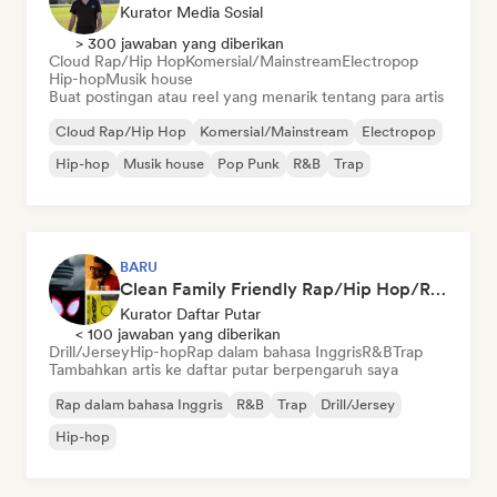
Kurator Media Sosial
> 300 jawaban yang diberikan
Cloud Rap/Hip Hop
Komersial/Mainstream
Electropop
Hip-hop
Musik house
Buat postingan atau reel yang menarik tentang para artis
Cloud Rap/Hip Hop
Komersial/Mainstream
Electropop
Hip-hop
Musik house
Pop Punk
R&B
Trap
BARU
Clean Family Friendly Rap/Hip Hop/R&B 2026
Kurator Daftar Putar
< 100 jawaban yang diberikan
Drill/Jersey
Hip-hop
Rap dalam bahasa Inggris
R&B
Trap
Tambahkan artis ke daftar putar berpengaruh saya
Rap dalam bahasa Inggris
R&B
Trap
Drill/Jersey
Hip-hop