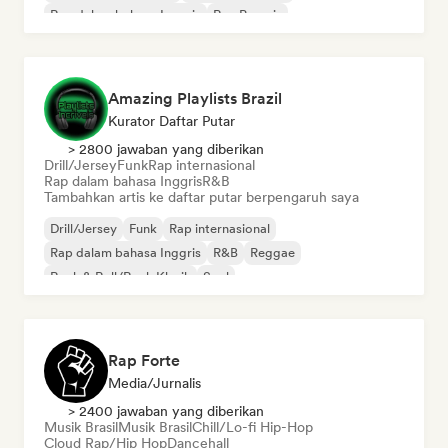
Rap dalam bahasa Inggris
Rap Prancis
Amazing Playlists Brazil
Kurator Daftar Putar
> 2800 jawaban yang diberikan
Drill/Jersey
Funk
Rap internasional
Rap dalam bahasa Inggris
R&B
Tambahkan artis ke daftar putar berpengaruh saya
Drill/Jersey
Funk
Rap internasional
Rap dalam bahasa Inggris
R&B
Reggae
Rock & Roll/Rock Klasik
Soul
Rap Forte
Media/Jurnalis
> 2400 jawaban yang diberikan
Musik Brasil
Musik Brasil
Chill/Lo-fi Hip-Hop
Cloud Rap/Hip Hop
Dancehall