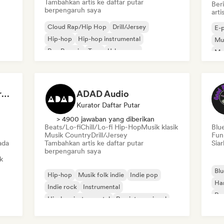
Tambahkan artis ke daftar putar
Ber
berpengaruh saya
art
Cloud Rap/Hip Hop
Drill/Jersey
E-
Hip-hop
Hip-hop instrumental
Mus
Rap Prancis
Trap
Urban pop
Me
Chill/Lo-fi Hip-Hop
Roc
Dreamers Island Entertainment
ADAD Audio
Kurator Daftar Putar
> 4900 jawaban yang diberikan
Beats/Lo-fi
Chill/Lo-fi Hip-Hop
Musik klasik
Blu
Musik Country
Drill/Jersey
Fun
ada
Tambahkan artis ke daftar putar
Siar
berpengaruh saya
k
Blu
Hip-hop
Musik folk indie
Indie pop
Ha
Indie rock
Instrumental
Roc
Hip-hop instrumental
Rap internasional
Rap dalam bahasa Inggris