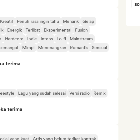
8
Kreatif
Penuh rasa ingin tahu
Menarik
Gelap
ik
Energik
Terlibat
Eksperimental
Fusion
y
Hardcore
Indie
Intens
Lo-fi
Mainstream
semangat
Mimpi
Menenangkan
Romantis
Sensual
ka terima
reestyle
Lagu yang sudah selesai
Versi radio
Remix
eka terima
osial yang kuat
Artis yang belum terikat kontrak