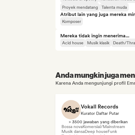
Proyek mendatang
Talenta muda
Atribut lain yang juga mereka min
Komposer
Mereka tidak ingin menerima...
Acid house
Musik klasik
Death/Thr
Anda mungkin juga menyu
Karena Anda mengunjungi profil E
Vokall Records
Kurator Daftar Putar
> 3500 jawaban yang diberikan
Bossa nova
Komersial/Mainstream
Musik dansa
Deep house
Funk