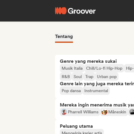
Tentang
Genre yang mereka sukai
Musik Italia
Chill/Lo-fi Hip-Hop
Hip
R&B
Soul
Trap
Urban pop
Genre lain yang juga mereka ter
Pop dansa
Instrumental
Mereka ingin menerima musik ya
Pharrell Williams
Måneskin
Peluang utama
Mengelola karier artis