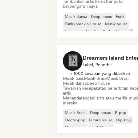
Tambahkan artis ke daftar putar
berpengaruh saya
Musik dansa
Deep house
Funk
Funky/Jackin House
Musik house
Indie pop
Nu-disco/Italo
Pop soul
Label, Penerbit
> 1000 jawaban yang diberikan
Musik bass
Musik Brasil
Musik Brasil
Musik dansa
Deep house
Tawarkan kesepakatan penerbitan kep
artis
Menandatangani artis atau merilis musi
mereka
Musik Brasil
Deep house
E-pop
Electropop
Future house
Hip-hop
Musik house
Tech House