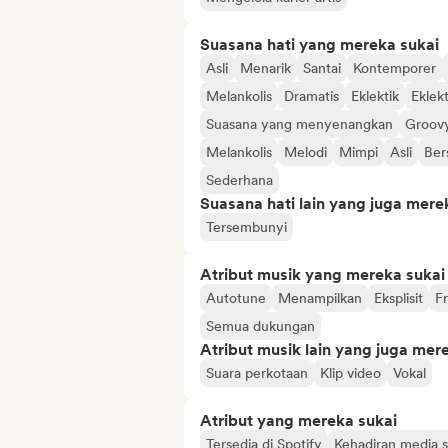
Suasana hati yang mereka sukai
Asli
Menarik
Santai
Kontemporer
Melankolis
Dramatis
Eklektik
Eklekt
Suasana yang menyenangkan
Groov
Melankolis
Melodi
Mimpi
Asli
Ber
Sederhana
Suasana hati lain yang juga mere
Tersembunyi
Atribut musik yang mereka sukai
Autotune
Menampilkan
Eksplisit
F
Semua dukungan
Atribut musik lain yang juga mer
Suara perkotaan
Klip video
Vokal
Atribut yang mereka sukai
Tersedia di Spotify
Kehadiran media s