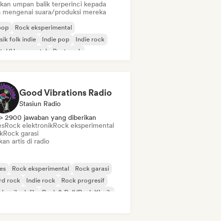
ikan umpan balik terperinci kepada
is mengenai suara/produksi mereka
pop
Rock eksperimental
ik folk indie
Indie pop
Indie rock
tal/Heavy metal
Post-rock
k & Roll/Rock Klasik
Good Vibrations Radio
Stasiun Radio
> 2900 jawaban yang diberikan
es
Rock elektronik
Rock eksperimental
k
Rock garasi
kan artis di radio
es
Rock eksperimental
Rock garasi
rd rock
Indie rock
Rock progresif
k psikedelik
Rock & Roll/Rock Klasik