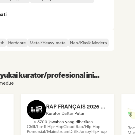
ati
ash
Hardcore
Metal/Heavy metal
Neo/Klasik Modern
kai kurator/profesional ini...
mmedue
RAP FRANÇAIS 2026 🔥🇫🇷 (Way Records)
Kurator Daftar Putar
> 5700 jawaban yang diberikan
Chill/Lo-fi Hip-Hop
Cloud Rap/Hip Hop
Rock
Komersial/Mainstream
Drill/Jersey
Hip-hop
Mus