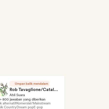
Umpan balik mendalam
Rob Tavaglione/Catalyst Recording
Ahli Suara
> 800 jawaban yang diberikan
 alternatif
Komersial/Mainstream
ik Country
Dream pop
E-pop