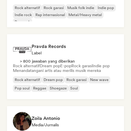
Rock alternatif
Rock garasi
Musik folk indie
Indie pop
Indie rock
Rap internasional
Metal/Heavy metal
Pop rock
Pravda Records
Label
> 800 jawaban yang diberikan
Rock alternatif
Dream pop
E-pop
Rock garasi
Indie pop
Menandatangani artis atau merilis musik mereka
Rock alternatif
Dream pop
Rock garasi
New wave
Pop soul
Reggae
Shoegaze
Soul
Zoila Antonio
Media/Jurnalis