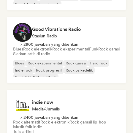
Rap dalam bahasa Inggris
Good Vibrations Radio
Stasiun Radio
> 2900 jawaban yang diberikan
Blues
Rock elektronik
Rock eksperimental
Funk
Rock garasi
Siarkan artis di radio
Blues
Rock eksperimental
Rock garasi
Hard rock
Indie rock
Rock progresif
Rock psikedelik
Rock & Roll/Rock Klasik
indie now
Media/Jurnalis
> 2400 jawaban yang diberikan
Rock alternatif
Rock elektronik
Rock garasi
Hip-hop
Musik folk indie
Tulis artikel