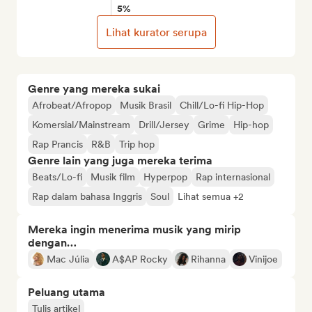
5%
Lihat kurator serupa
Genre yang mereka sukai
Afrobeat/Afropop
Musik Brasil
Chill/Lo-fi Hip-Hop
Komersial/Mainstream
Drill/Jersey
Grime
Hip-hop
Rap Prancis
R&B
Trip hop
Genre lain yang juga mereka terima
Beats/Lo-fi
Musik film
Hyperpop
Rap internasional
Rap dalam bahasa Inggris
Soul
Lihat semua +2
Mereka ingin menerima musik yang mirip
dengan…
Mac Júlia
A$AP Rocky
Rihanna
Vinijoe
Peluang utama
Tulis artikel