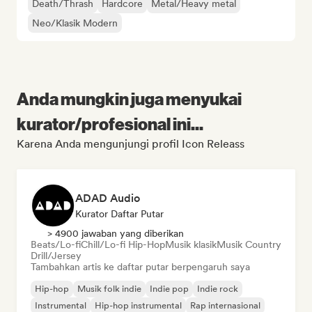
Death/Thrash
Hardcore
Metal/Heavy metal
Neo/Klasik Modern
Anda mungkin juga menyukai
kurator/profesional ini...
Karena Anda mengunjungi profil Icon Releass
ADAD Audio
Kurator Daftar Putar
> 4900 jawaban yang diberikan
Beats/Lo-fi
Chill/Lo-fi Hip-Hop
Musik klasik
Musik Country
Drill/Jersey
Tambahkan artis ke daftar putar berpengaruh saya
Hip-hop
Musik folk indie
Indie pop
Indie rock
Instrumental
Hip-hop instrumental
Rap internasional