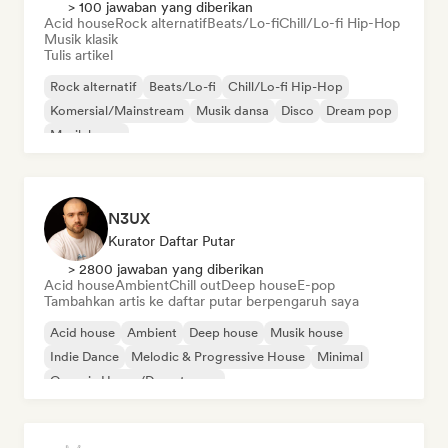
> 100 jawaban yang diberikan
Acid house
Rock alternatif
Beats/Lo-fi
Chill/Lo-fi Hip-Hop
Musik klasik
Tulis artikel
Rock alternatif
Beats/Lo-fi
Chill/Lo-fi Hip-Hop
Komersial/Mainstream
Musik dansa
Disco
Dream pop
Musik house
N3UX
Kurator Daftar Putar
> 2800 jawaban yang diberikan
Acid house
Ambient
Chill out
Deep house
E-pop
Tambahkan artis ke daftar putar berpengaruh saya
Acid house
Ambient
Deep house
Musik house
Indie Dance
Melodic & Progressive House
Minimal
Organic House/Downtempo