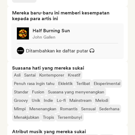
Mereka baru-baru ini memberi kesempatan
kepada para artis ini
Half Burning Sun
John Gallen
Ditambahkan ke daftar putar
Suasana hati yang mereka sukai
Asli
Santai
Kontemporer
Kreatif
Penuh rasa ingin tahu
Eklektik
Terlibat
Eksperimental
Standar
Fusion
Suasana yang menyenangkan
Groovy
Unik
Indie
Lo-fi
Mainstream
Melodi
Mimpi
Menenangkan
Romantis
Sensual
Sederhana
Menakjubkan
Tropis
Tersembunyi
Atribut musik yang mereka sukai