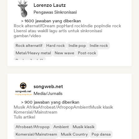
Lorenzo Lautz
Pengawas Sinkronisasi
> 1600 jawaban yang diberikan
Rock alternatif
Dream pop
Hard rock
Indie pop
Indie rock
Lisensi atau wakili lagu artis untuk sinkronisasi
gambar/video
Rock alternatif
Hard rock
Indie pop
Indie rock
Metal/Heavy metal
New wave
Post-rock
Rock psikedelik
songweb.net
Media/Jurnalis
> 900 jawaban yang diberikan
Musik Afrika
Afrobeat/Afropop
Ambient
Musik klasik
Komersial/Mainstream
Tulis artikel
Afrobeat/Afropop
Ambient
Musik klasik
Komersial/Mainstream
Musik Country
Pop dansa