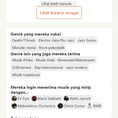
Lihat lebih banyak
Lihat kurator serupa
Genre yang mereka sukai
Death/Thrash
Electro Jazz/Nu Jazz
Jazz fusion
Melodic metal
Rock psikedelik
Genre lain yang juga mereka terima
Musik Afrika
Musik Arab
Komersial/Mainstream
Drill/Jersey
Rap internasional
Jazz modern
Musik tradisional
Mereka ingin menerima musik yang mirip
dengan…
Ex Eye
Black Sabbath
Keith Jarrett
Mahavishnu Orchestra
Chick Corea
RMR