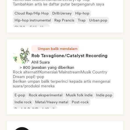
Tambahkan artis ke daftar putar berpengaruh saya
Cloud Rap/Hip Hop
Drill/Jersey
Hip-hop
Hip-hop instrumental
Rap Prancis
Trap
Urban pop
Chill/Lo-fi Hip-Hop
Umpan balik mendalam
Rob Tavaglione/Catalyst Recording
Ahli Suara
> 800 jawaban yang diberikan
Rock alternatif
Komersial/Mainstream
Musik Country
Dream pop
E-pop
Berikan umpan balik terperinci kepada artis mengenai
suara/produksi mereka
E-pop
Rock eksperimental
Musik folk indie
Indie pop
Indie rock
Metal/Heavy metal
Post-rock
Rock & Roll/Rock Klasik