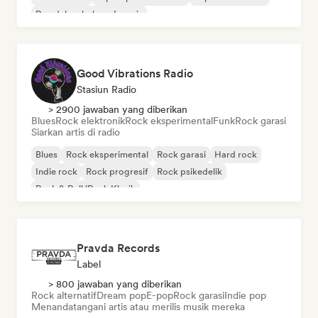
Rap dalam bahasa Inggris
Good Vibrations Radio
Stasiun Radio
> 2900 jawaban yang diberikan
Blues
Rock elektronik
Rock eksperimental
Funk
Rock garasi
Siarkan artis di radio
Blues
Rock eksperimental
Rock garasi
Hard rock
Indie rock
Rock progresif
Rock psikedelik
Rock & Roll/Rock Klasik
Pravda Records
Label
> 800 jawaban yang diberikan
Rock alternatif
Dream pop
E-pop
Rock garasi
Indie pop
Menandatangani artis atau merilis musik mereka