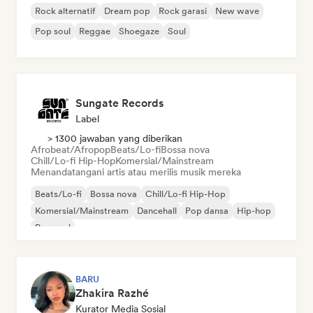
Rock alternatif
Dream pop
Rock garasi
New wave
Pop soul
Reggae
Shoegaze
Soul
Sungate Records
Label
> 1300 jawaban yang diberikan
Afrobeat/Afropop
Beats/Lo-fi
Bossa nova
Chill/Lo-fi Hip-Hop
Komersial/Mainstream
Menandatangani artis atau merilis musik mereka
Beats/Lo-fi
Bossa nova
Chill/Lo-fi Hip-Hop
Komersial/Mainstream
Dancehall
Pop dansa
Hip-hop
Pop soul
BARU
Zhakira Razhé
Kurator Media Sosial