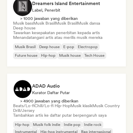
Dreamers Island Entertainment
Label, Penerbit
> 1000 jawaban yang diberikan
Musik bass
Musik Brasil
Musik Brasil
Musik dansa
Deep house
Tawarkan kesepakatan penerbitan kepada artis
Menandatangani artis atau merilis musik mereka
Musik Brasil
Deep house
E-pop
Electropop
Future house
Hip-hop
Musik house
Tech House
ADAD Audio
Kurator Daftar Putar
> 4900 jawaban yang diberikan
Beats/Lo-fi
Chill/Lo-fi Hip-Hop
Musik klasik
Musik Country
Drill/Jersey
Tambahkan artis ke daftar putar berpengaruh saya
Hip-hop
Musik folk indie
Indie pop
Indie rock
Instrumental
Hip-hop instrumental
Rap internasional