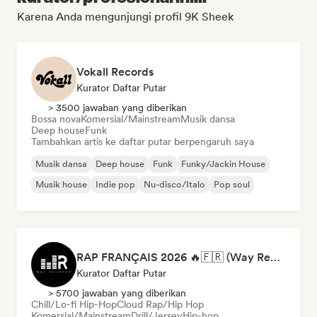
Karena Anda mengunjungi profil 9K Sheek
Vokall Records
Kurator Daftar Putar
> 3500 jawaban yang diberikan
Bossa nova
Komersial/Mainstream
Musik dansa
Deep house
Funk
Tambahkan artis ke daftar putar berpengaruh saya
Musik dansa
Deep house
Funk
Funky/Jackin House
Musik house
Indie pop
Nu-disco/Italo
Pop soul
RAP FRANÇAIS 2026 🔥🇫🇷 (Way Records)
Kurator Daftar Putar
> 5700 jawaban yang diberikan
Chill/Lo-fi Hip-Hop
Cloud Rap/Hip Hop
Komersial/Mainstream
Drill/Jersey
Hip-hop