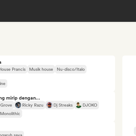
a
House Prancis
Musik house
Nu-disco/Italo
ine
ng mirip dengan…
 Grove
Ricky Razu
Dj Streaks
DJOKO
Monolithic
engaruh saya