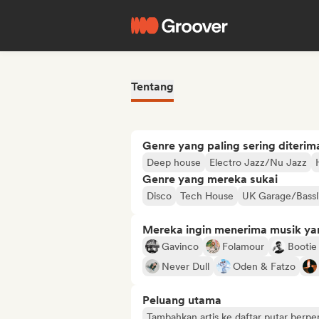
Tentang
Genre yang paling sering diterim
Deep house
Electro Jazz/Nu Jazz
Genre yang mereka sukai
Disco
Tech House
UK Garage/Bassl
Mereka ingin menerima musik ya
Gavinco
Folamour
Bootie
Never Dull
Oden & Fatzo
Peluang utama
Tambahkan artis ke daftar putar berp