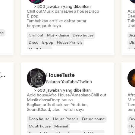
> 500 jawaban yang diberikan
Chill out
Musik dansa
Deep house
Disco
Aci
E-pop
Dee
Tambahkan artis ke daftar putar
Tuli
berpengaruh saya
Und
se
Chill out
Musik dansa
Deep house
Ac
Disco
E-pop
House Prancis
Di
Musik house
Ind
Melodic & Progressive House
Zara House Music 🫂 (by Jasiel Reynoso)
HouseTaste
Saluran YouTube/Twitch
> 600 jawaban yang diberikan
Acid house
Afro House/Amapiano
Chill out
Afr
Musik dansa
Deep house
Mus
Bagikan artis di saluran YouTube,
Tam
SoundCloud, atau Twitch saya
ber
Deep house
House Prancis
Future house
De
Musik house
Minimal
Ho
Organic House/Downtempo
Acid house
Mel