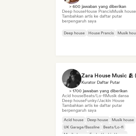
> 600 jawaban yang diberikan
Deep house
House Prancis
Musik house
Tambahkan artis ke daftar putar
berpengaruh saya
Deep house
House Prancis
Musik hou
Kurator Daftar Putar
> 1700 jawaban yang diberikan
Acid house
Beats/Lo-fi
Musik dansa
Deep house
Funky/Jackin House
Tambahkan artis ke daftar putar
berpengaruh saya
Acid house
Deep house
Musik house
UK Garage/Bassline
Beats/Lo-fi
Musik dansa
Funky/Jackin House