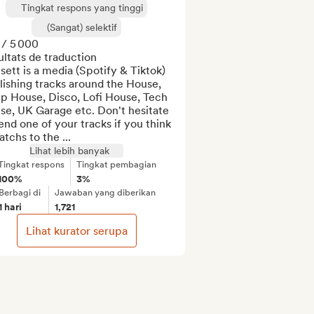
Tingkat respons yang tinggi
(Sangat) selektif
/ 5 000

ltats de traduction

ett is a media (Spotify & Tiktok) 
ishing tracks around the House, 
p House, Disco, Lofi House, Tech 
e, UK Garage etc. Don't hesitate 
end one of your tracks if you think 
atchs to the ...
Lihat lebih banyak
Tingkat respons
Tingkat pembagian
100%
3%
Berbagi di
Jawaban yang diberikan
1 hari
1,721
Lihat kurator serupa