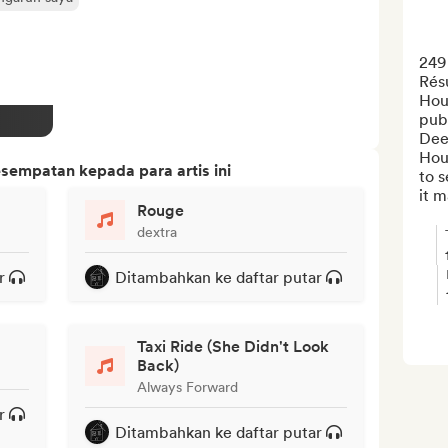
249 
Résu
Hous
publ
Dee
Hous
sempatan kepada para artis ini
to s
it m
Rouge
dextra
r
Ditambahkan ke daftar putar
Taxi Ride (She Didn't Look
Back)
Always Forward
r
Ditambahkan ke daftar putar