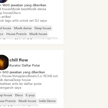
> 1600 jawaban yang diberikan
d house
Musik bass
Musik dansa
p house
Disco
s artikel
uh lagu artis untuk set DJ saya
id house
Musik dansa
Deep house
sco
House Prancis
Musik house
ie Dance
Melodic & Progressive House
chill flow
Kurator Daftar Putar
> 500 jawaban yang diberikan
o House/Amapiano
Beats/Lo-fi
Chill out
ik dansa
Deep house
bahkan artis ke daftar putar
pengaruh saya
ep house
Disco
E-pop
use Prancis
Musik house
Indie Dance
odic & Progressive House