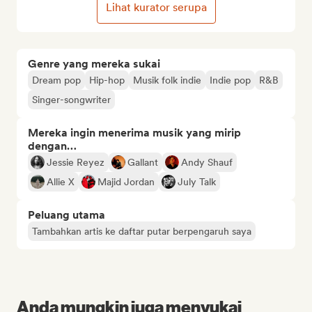
Lihat kurator serupa
Genre yang mereka sukai
Dream pop
Hip-hop
Musik folk indie
Indie pop
R&B
Singer-songwriter
Mereka ingin menerima musik yang mirip
dengan…
Jessie Reyez
Gallant
Andy Shauf
Allie X
Majid Jordan
July Talk
Peluang utama
Tambahkan artis ke daftar putar berpengaruh saya
Anda mungkin juga menyukai