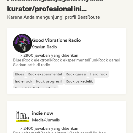
kurator/profesional ini...
Karena Anda mengunjungi profil BeatRoute
Good Vibrations Radio
Stasiun Radio
> 2900 jawaban yang diberikan
Blues
Rock elektronik
Rock eksperimental
Funk
Rock garasi
Siarkan artis di radio
Blues
Rock eksperimental
Rock garasi
Hard rock
Indie rock
Rock progresif
Rock psikedelik
Rock & Roll/Rock Klasik
indie now
Media/Jurnalis
> 2400 jawaban yang diberikan