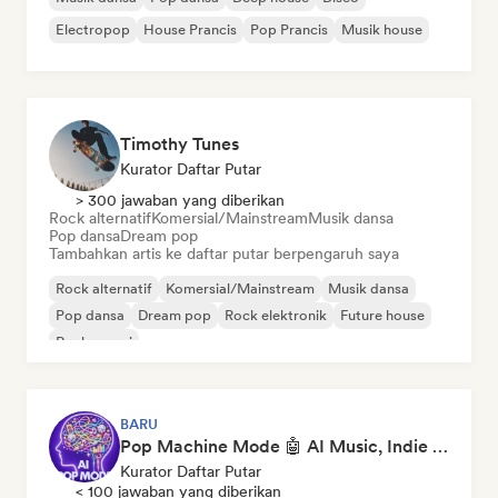
Electropop
House Prancis
Pop Prancis
Musik house
Timothy Tunes
Kurator Daftar Putar
> 300 jawaban yang diberikan
Rock alternatif
Komersial/Mainstream
Musik dansa
Pop dansa
Dream pop
Tambahkan artis ke daftar putar berpengaruh saya
Rock alternatif
Komersial/Mainstream
Musik dansa
Pop dansa
Dream pop
Rock elektronik
Future house
Rock garasi
BARU
Pop Machine Mode 🤖 AI Music, Indie Pop & Dream Pop
Kurator Daftar Putar
< 100 jawaban yang diberikan