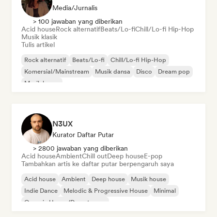
Media/Jurnalis
> 100 jawaban yang diberikan
Acid house
Rock alternatif
Beats/Lo-fi
Chill/Lo-fi Hip-Hop
Musik klasik
Tulis artikel
Rock alternatif
Beats/Lo-fi
Chill/Lo-fi Hip-Hop
Komersial/Mainstream
Musik dansa
Disco
Dream pop
Musik house
N3UX
Kurator Daftar Putar
> 2800 jawaban yang diberikan
Acid house
Ambient
Chill out
Deep house
E-pop
Tambahkan artis ke daftar putar berpengaruh saya
Acid house
Ambient
Deep house
Musik house
Indie Dance
Melodic & Progressive House
Minimal
Organic House/Downtempo