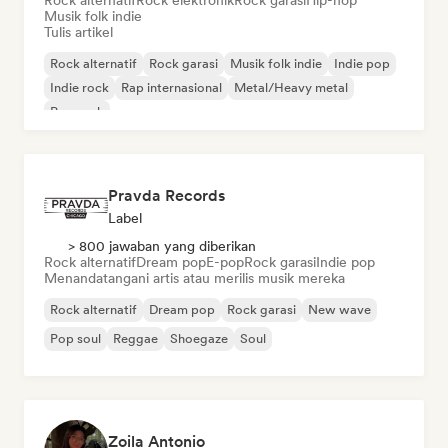
Rock alternatif
Rock elektronik
Rock garasi
Hip-hop
Musik folk indie
Tulis artikel
Rock alternatif
Rock garasi
Musik folk indie
Indie pop
Indie rock
Rap internasional
Metal/Heavy metal
Pop rock
Pravda Records
Label
> 800 jawaban yang diberikan
Rock alternatif
Dream pop
E-pop
Rock garasi
Indie pop
Menandatangani artis atau merilis musik mereka
Rock alternatif
Dream pop
Rock garasi
New wave
Pop soul
Reggae
Shoegaze
Soul
Zoila Antonio