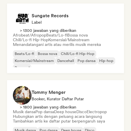
Sungate Records
Label
> 1300 jawaban yang diberikan
Afrobeat/Afropop
Beats/Lo-fi
Bossa nova
Chill/Lo-fi Hip-Hop
Komersial/Mainstream
Menandatangani artis atau merilis musik mereka
Beats/Lo-fi
Bossa nova
Chill/Lo-fi Hip-Hop
Komersial/Mainstream
Dancehall
Pop dansa
Hip-hop
Pop soul
Tommy Menger
Booker, Kurator Daftar Putar
> 1800 jawaban yang diberikan
Musik dansa
Pop dansa
Deep house
Disco
Electropop
Hubungkan artis dengan peluang acara langsung
Tambahkan artis ke daftar putar berpengaruh saya
Musik dansa
Pop dansa
Deep house
Disco