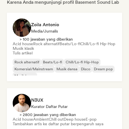
Karena Anda mengunjungi profil Basement Sound Lab
Zoila Antonio
Media/Jurnalis
> 100 jawaban yang diberikan
Acid house
Rock alternatif
Beats/Lo-fi
Chill/Lo-fi Hip-Hop
Musik klasik
Tulis artikel
Rock alternatif
Beats/Lo-fi
Chill/Lo-fi Hip-Hop
Komersial/Mainstream
Musik dansa
Disco
Dream pop
Musik house
N3UX
Kurator Daftar Putar
> 2800 jawaban yang diberikan
Acid house
Ambient
Chill out
Deep house
E-pop
Tambahkan artis ke daftar putar berpengaruh saya