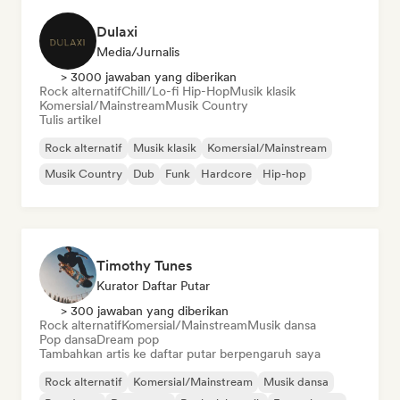
Dulaxi
Media/Jurnalis
> 3000 jawaban yang diberikan
Rock alternatif
Chill/Lo-fi Hip-Hop
Musik klasik
Komersial/Mainstream
Musik Country
Tulis artikel
Rock alternatif
Musik klasik
Komersial/Mainstream
Musik Country
Dub
Funk
Hardcore
Hip-hop
Timothy Tunes
Kurator Daftar Putar
> 300 jawaban yang diberikan
Rock alternatif
Komersial/Mainstream
Musik dansa
Pop dansa
Dream pop
Tambahkan artis ke daftar putar berpengaruh saya
Rock alternatif
Komersial/Mainstream
Musik dansa