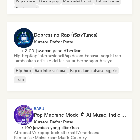
Pop dansa
Dream pop
Rock elektronik
Future house
Rock garasi
Depressing Rap (iSpyTunes)
Kurator Daftar Putar
> 2100 jawaban yang diberikan
Hip-hop
Rap internasional
Rap dalam bahasa Inggris
Trap
Tambahkan artis ke daftar putar berpengaruh saya
Hip-hop
Rap internasional
Rap dalam bahasa Inggris
Trap
BARU
Pop Machine Mode 🤖 AI Music, Indie Pop & Dream Pop
Kurator Daftar Putar
< 100 jawaban yang diberikan
Afrobeat/Afropop
Rock alternatif
Americana
Komersial/Mainstream
Musik Country