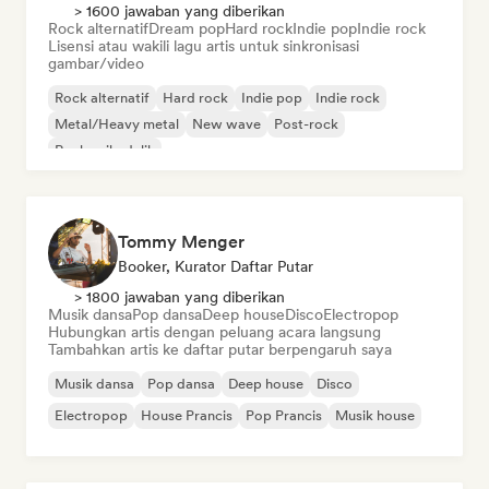
> 1600 jawaban yang diberikan
Rock alternatif
Dream pop
Hard rock
Indie pop
Indie rock
Lisensi atau wakili lagu artis untuk sinkronisasi
gambar/video
Rock alternatif
Hard rock
Indie pop
Indie rock
Metal/Heavy metal
New wave
Post-rock
Rock psikedelik
Tommy Menger
Booker, Kurator Daftar Putar
> 1800 jawaban yang diberikan
Musik dansa
Pop dansa
Deep house
Disco
Electropop
Hubungkan artis dengan peluang acara langsung
Tambahkan artis ke daftar putar berpengaruh saya
Musik dansa
Pop dansa
Deep house
Disco
Electropop
House Prancis
Pop Prancis
Musik house