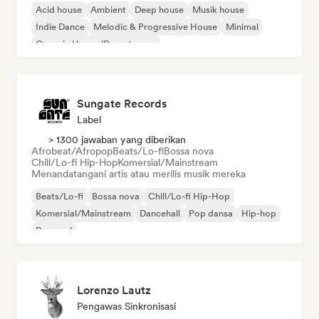
Acid house
Ambient
Deep house
Musik house
Indie Dance
Melodic & Progressive House
Minimal
Organic House/Downtempo
Sungate Records
Label
> 1300 jawaban yang diberikan
Afrobeat/Afropop
Beats/Lo-fi
Bossa nova
Chill/Lo-fi Hip-Hop
Komersial/Mainstream
Menandatangani artis atau merilis musik mereka
Beats/Lo-fi
Bossa nova
Chill/Lo-fi Hip-Hop
Komersial/Mainstream
Dancehall
Pop dansa
Hip-hop
Pop soul
Lorenzo Lautz
Pengawas Sinkronisasi