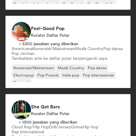
Rap dalam bahasa Inggris
Rap Prancis
Rap/Trap Italia
Feel-Good Pop
Kurator Daftar Putar
> 3300 jawaban yang diberikan
Americana
Komersial/Mainstream
Musik Country
Pop dansa
Pop Jerman
Tambahkan artis ke daftar putar berpengaruh saya
Komersial/Mainstream
Musik Country
Pop dansa
Electropop
Pop Prancis
Indie pop
Pop internasional
Pop rock
She Got Bars
Kurator Daftar Putar
> 1300 jawaban yang diberikan
Cloud Rap/Hip Hop
Drill/Jersey
Grime
Hip-hop
Rap internasional