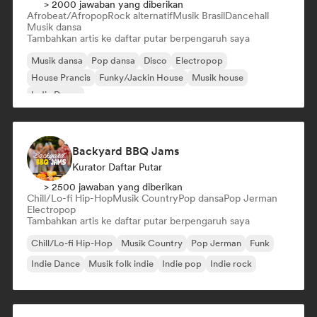
> 2000 jawaban yang diberikan
Afrobeat/Afropop
Rock alternatif
Musik Brasil
Dancehall
Musik dansa
Tambahkan artis ke daftar putar berpengaruh saya
Musik dansa
Pop dansa
Disco
Electropop
House Prancis
Funky/Jackin House
Musik house
Indie Dance
Backyard BBQ Jams
Kurator Daftar Putar
> 2500 jawaban yang diberikan
Chill/Lo-fi Hip-Hop
Musik Country
Pop dansa
Pop Jerman
Electropop
Tambahkan artis ke daftar putar berpengaruh saya
Chill/Lo-fi Hip-Hop
Musik Country
Pop Jerman
Funk
Indie Dance
Musik folk indie
Indie pop
Indie rock