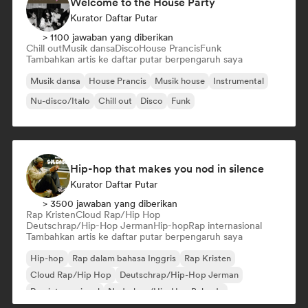
Welcome to the House Party
Kurator Daftar Putar
> 1100 jawaban yang diberikan
Chill out
Musik dansa
Disco
House Prancis
Funk
Tambahkan artis ke daftar putar berpengaruh saya
Musik dansa
House Prancis
Musik house
Instrumental
Nu-disco/Italo
Chill out
Disco
Funk
Hip-hop that makes you nod in silence
Kurator Daftar Putar
> 3500 jawaban yang diberikan
Rap Kristen
Cloud Rap/Hip Hop
Deutschrap/Hip-Hop Jerman
Hip-hop
Rap internasional
Tambahkan artis ke daftar putar berpengaruh saya
Hip-hop
Rap dalam bahasa Inggris
Rap Kristen
Cloud Rap/Hip Hop
Deutschrap/Hip-Hop Jerman
Rap internasional
Nederhop/Hip-Hop Belanda
Rap Prancis