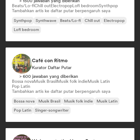
> 1500 jawaban yang diberikan
Beats/Lo-fi
Chill out
Electropop
Lofi bedroom
Synthpop
Tambahkan artis ke daftar putar berpengaruh saya
Synthpop
Synthwave
Beats/Lo-fi
Chill out
Electropop
Lofi bedroom
Café con Ritmo
Kurator Daftar Putar
> 600 jawaban yang diberikan
Bossa nova
Musik Brasil
Musik folk indie
Musik Latin
Pop Latin
Tambahkan artis ke daftar putar berpengaruh saya
Bossa nova
Musik Brasil
Musik folk indie
Musik Latin
Pop Latin
Singer-songwriter