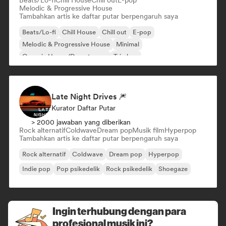
Beats/Lo-fi
Chill House
Chill out
E-pop
Melodic & Progressive House
Tambahkan artis ke daftar putar berpengaruh saya
Beats/Lo-fi
Chill House
Chill out
E-pop
Melodic & Progressive House
Minimal
Organic House/Downtempo
Trip hop
Late Night Drives 🎆
Kurator Daftar Putar
> 2000 jawaban yang diberikan
Rock alternatif
Coldwave
Dream pop
Musik film
Hyperpop
Tambahkan artis ke daftar putar berpengaruh saya
Rock alternatif
Coldwave
Dream pop
Hyperpop
Indie pop
Pop psikedelik
Rock psikedelik
Shoegaze
Ingin terhubung dengan para
profesional musik ini?