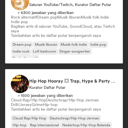
Saluran YouTube/Twitch, Kurator Daftar Putar
> 6300 jawaban yang diberikan
Rock alternatif
Dream pop
Musik liburan
Musik folk indie
Indie pop
Bagikan artis di saluran YouTube, SoundCloud, atau Twitch
saya
Tambahkan artis ke daftar putar berpengaruh saya
Dream pop
Musik liburan
Musik folk indie
Indie pop
Indie rock
Lofi bedroom
Singer-songwriter
Rock alternatif
Hip Hop Hooray 💥 Trap, Hype & Party Rap Bangers
Kurator Daftar Putar
> 1500 jawaban yang diberikan
Cloud Rap/Hip Hop
Deutschrap/Hip-Hop Jerman
Drill/Jersey
Grime
Hip-hop
Tambahkan artis ke daftar putar berpengaruh saya
Cloud Rap/Hip Hop
Deutschrap/Hip-Hop Jerman
Hip-hop
Rap internasional
Nederhop/Hip-Hop Belanda