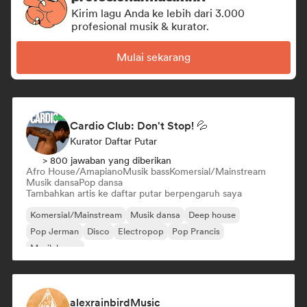
Kirim lagu Anda ke lebih dari 3.000
profesional musik & kurator.
Mulai sekarang
Cardio Club: Don't Stop! 💦
Kurator Daftar Putar
> 800 jawaban yang diberikan
Afro House/Amapiano
Musik bass
Komersial/Mainstream
Musik dansa
Pop dansa
Tambahkan artis ke daftar putar berpengaruh saya
Komersial/Mainstream
Musik dansa
Deep house
Pop Jerman
Disco
Electropop
Pop Prancis
Musik house
alexrainbirdMusic