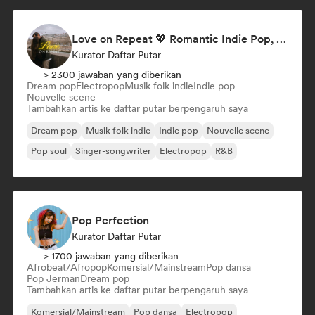
Love on Repeat 💖 Romantic Indie Pop, Neo Soul & Singer-Songwriter
Kurator Daftar Putar
> 2300 jawaban yang diberikan
Dream pop
Electropop
Musik folk indie
Indie pop
Nouvelle scene
Tambahkan artis ke daftar putar berpengaruh saya
Dream pop
Musik folk indie
Indie pop
Nouvelle scene
Pop soul
Singer-songwriter
Electropop
R&B
Pop Perfection
Kurator Daftar Putar
> 1700 jawaban yang diberikan
Afrobeat/Afropop
Komersial/Mainstream
Pop dansa
Pop Jerman
Dream pop
Tambahkan artis ke daftar putar berpengaruh saya
Komersial/Mainstream
Pop dansa
Electropop