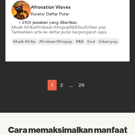
Afronation Waves
Kurator Daftar Putar
> 2100 jawaban yang diberikan
Musik Afrika
Afrobeat/Afropop
R&B
Soul
Urban pop
Tambahkan artis ke daftar putar berpengaruh saya
Musik Afrika
Afrobeat/Afropop
R&B
Soul
Urban pop
1
2
...
29
Cara memaksimalkan manfaat