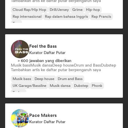
Tambahkan artis ke daftar putar berpengaruh saya
Cloud Rap/Hip Hop
Drill/Jersey
Grime
Hip-hop
Rap internasional
Rap dalam bahasa Inggris
Rap Prancis
Trap
Feel the Bass
Kurator Daftar Putar
> 600 jawaban yang diberikan
Musik bass
Musik dansa
Deep house
Drum and Bass
Dubstep
Tambahkan artis ke daftar putar berpengaruh saya
Musik bass
Deep house
Drum and Bass
UK Garage/Bassline
Musik dansa
Dubstep
Phonk
Techno
Pace Makers
Kurator Daftar Putar