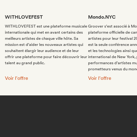
WITHLOVEFEST
Mondo.NYC
WITHLOVEFEST est une plateforme musicale
Groover s'est associé à Mo
internationale qui met en avant certains des
plateforme officielle de ca
meilleurs artistes de chaque ville hôte. Sa
artistes pour leur festiva
mission est d'aider les nouveaux artistes qui
est la seule conférence ann
souhaitent élargir leur audience et de leur
et les technologies ainsi que
offrir une plateforme pour faire découvrir leur
international de New York,
talent au grand public.
performances d'artistes mu
prometteurs venus du mond
WITHLOVEFEST:
Mondo.NYC:
Voir l'offre
Voir l'offre