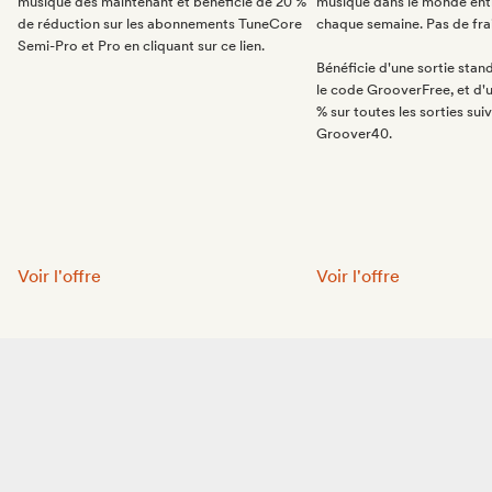
musique dès maintenant et bénéficie de 20 %
musique dans le monde enti
de réduction sur les abonnements TuneCore
chaque semaine. Pas de frai
Semi-Pro et Pro en cliquant sur ce lien.
Bénéficie d'une sortie stan
le code GrooverFree, et d'
% sur toutes les sorties su
Groover40.
TuneCore:
CD Baby:
Voir l'offre
Voir l'offre