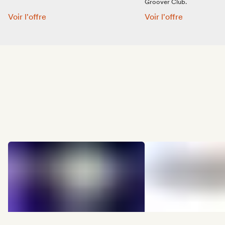
Groover Club.
Groover Blog:
Groover Club:
Voir l'offre
Voir l'offre