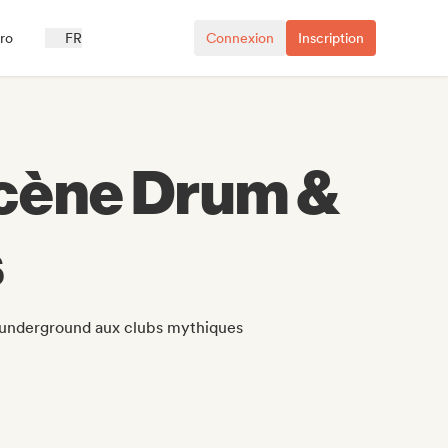
ro
FR
Connexion
Inscription
scène Drum &
s
e underground aux clubs mythiques