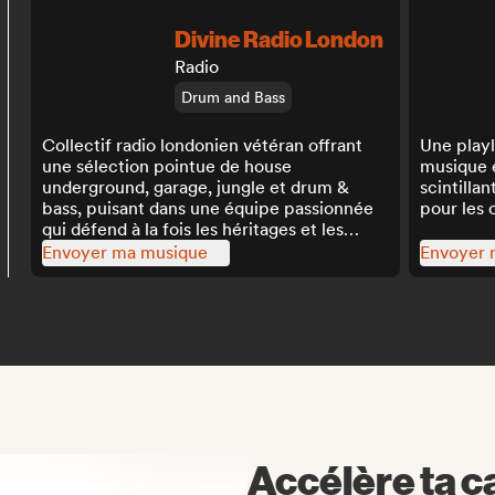
Divine Radio London
Radio
Drum and Bass
Collectif radio londonien vétéran offrant
Une playl
une sélection pointue de house
musique 
underground, garage, jungle et drum &
scintilla
bass, puisant dans une équipe passionnée
pour les 
qui défend à la fois les héritages et les
nouvelles frontières.
Envoyer ma musique
Envoyer 
Accélère ta c