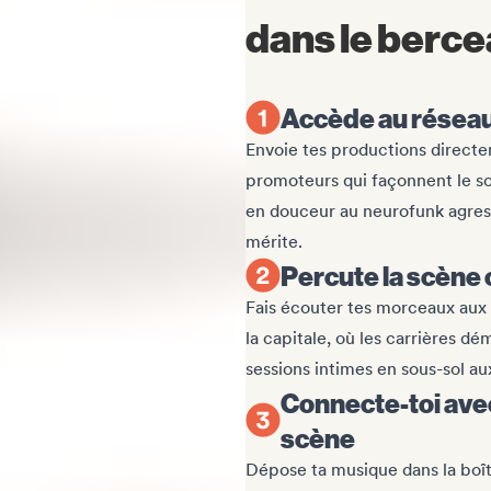
dans le berce
Accède au réseau
Envoie tes productions directe
promoteurs qui façonnent le son
en douceur au neurofunk agres
mérite.
Percute la scène
Fais écouter tes morceaux aux
la capitale, où les carrières dé
sessions intimes en sous-sol aux
Connecte-toi avec 
scène
Dépose ta musique dans la boît