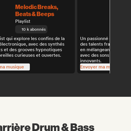
Melodic Breaks,
Futur
Beats & Beeps
Playlist
Playlist
5,4 
10 k abonnés
ist qui explore les confins de la
Un passionné de house 
électronique, avec des synthés
des talents frais de la 
nts et des grooves hypnotiques
en mélangeant des vibes
oreilles curieuses et ouvertes.
avec des sons électroni
innovants.
ma musique
Envoyer ma musique
arrière Drum & Bass